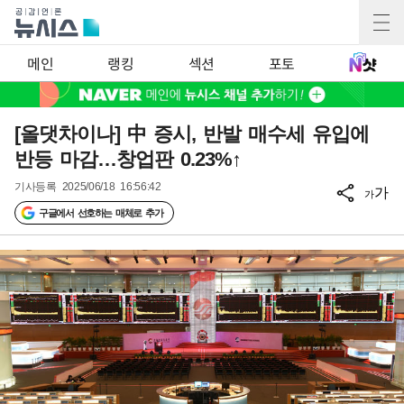
메인
랭킹
섹션
포토
[올댓차이나] 中 증시, 반발 매수세 유입에
반등 마감…창업판 0.23%↑
기사등록
2025/06/18 16:56:42
가
가
구글에서 선호하는 매체로 추가