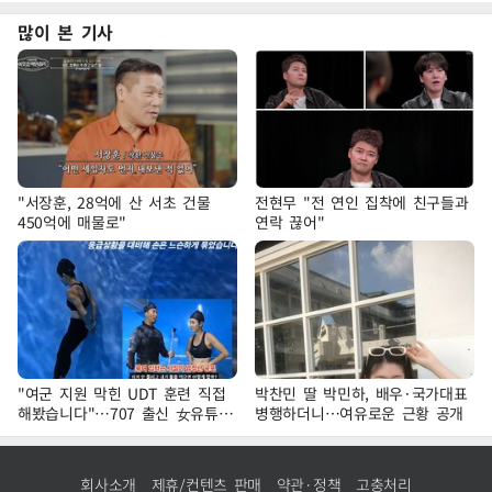
많이 본 기사
"서장훈, 28억에 산 서초 건물
전현무 "전 연인 집착에 친구들과
450억에 매물로"
연락 끊어"
"여군 지원 막힌 UDT 훈련 직접
박찬민 딸 박민하, 배우·국가대표
해봤습니다"…707 출신 女유튜버
병행하더니…여유로운 근황 공개
'완벽 소화'
회사소개
제휴/컨텐츠 판매
약관·정책
고충처리