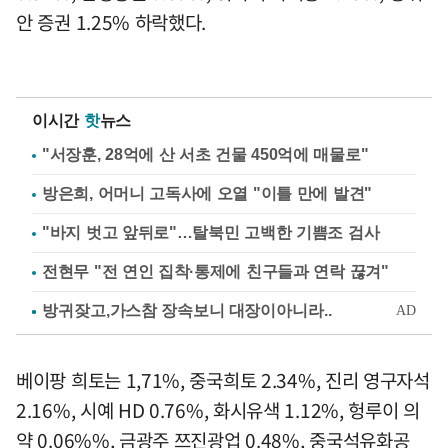
안 증권 1.25% 하락했다.
이시간
핫
뉴스
"서장훈, 28억에 산 서초 건물 450억에 매물로"
방은희, 어머니 고독사에 오열 "이틀 만에 발견"
"바지 벗고 앞뒤로"…탈북민 고백한 기쁨조 검사
전현무 "전 연인 집착·통제에 친구들과 연락 끊겨"
베이팡 희토는 1,71%, 중국희토 2.34%, 진리 영구자석
2.16%, 시예 HD 0.76%, 화시유색 1.12%, 헝루이 의
약 0.06%%, 금광주 쯔진광업 0.48%, 중국석유화공