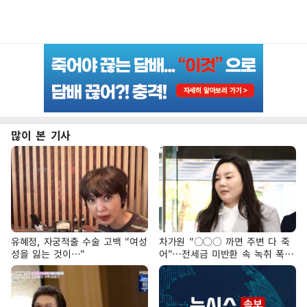
많이 본 기사
유혜정, 자궁적출 수술 고백 "여성
차가원 "○○○ 까면 주변 다 죽
성을 잃는 것이…"
어"…전세금 미반환 속 녹취 폭로
파장