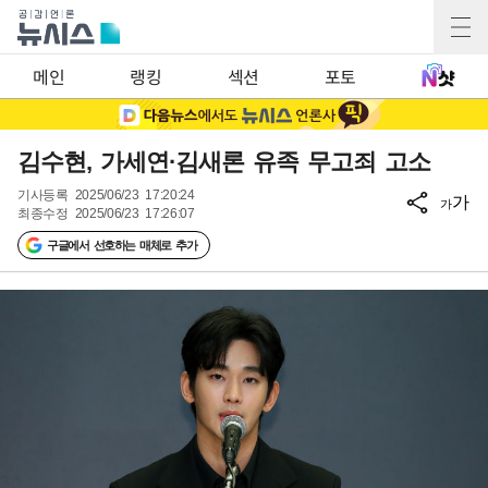
메인
랭킹
섹션
포토
김수현, 가세연·김새론 유족 무고죄 고소
기사등록
2025/06/23 17:20:24
가
가
최종수정
2025/06/23 17:26:07
구글에서 선호하는 매체로 추가