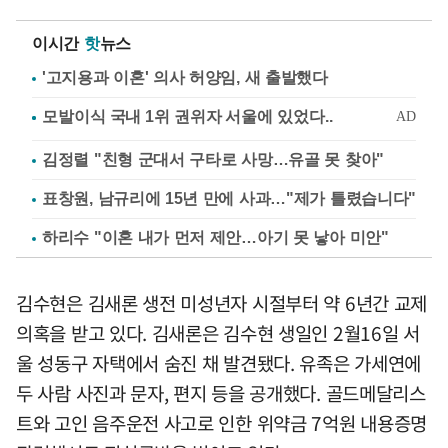
이시간
핫
뉴스
'고지용과 이혼' 의사 허양임, 새 출발했다
김정렬 "친형 군대서 구타로 사망…유골 못 찾아"
표창원, 남규리에 15년 만에 사과…"제가 틀렸습니다"
하리수 "이혼 내가 먼저 제안…아기 못 낳아 미안"
김수현은 김새론 생전 미성년자 시절부터 약 6년간 교제
의혹을 받고 있다. 김새론은 김수현 생일인 2월16일 서
울 성동구 자택에서 숨진 채 발견됐다. 유족은 가세연에
두 사람 사진과 문자, 편지 등을 공개했다. 골드메달리스
트와 고인 음주운전 사고로 인한 위약금 7억원 내용증명