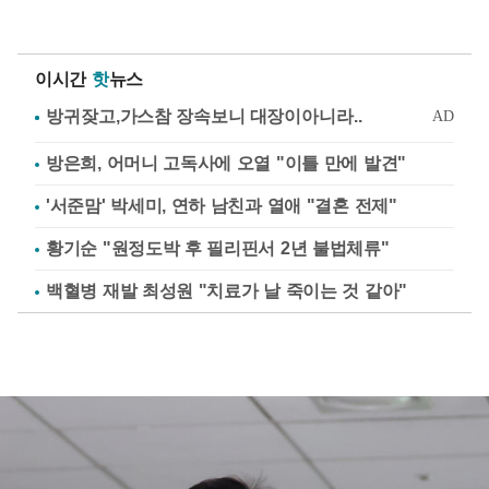
이시간
핫
뉴스
방은희, 어머니 고독사에 오열 "이틀 만에 발견"
'서준맘' 박세미, 연하 남친과 열애 "결혼 전제"
황기순 "원정도박 후 필리핀서 2년 불법체류"
백혈병 재발 최성원 "치료가 날 죽이는 것 같아"