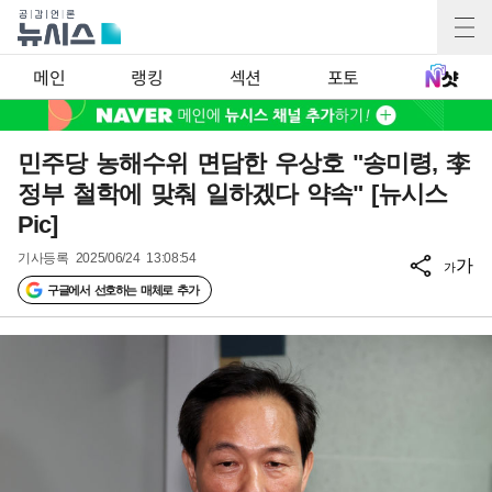
메인
랭킹
섹션
포토
민주당 농해수위 면담한 우상호 "송미령, 李
정부 철학에 맞춰 일하겠다 약속" [뉴시스
Pic]
기사등록
2025/06/24 13:08:54
가
가
구글에서 선호하는 매체로 추가