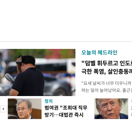
오늘의 헤드라인
"덤벨 휘두르고 인도
극한 폭염, 살인충동
"요새 날씨가 너무 더우니까
하는 일이 늘어났어요. 출근
거나, 누가 길을 막고 서 있
정치
(40대 직장인 A씨) 유례없
범여권 "조희대 직무
에도 쉽게 짜증을 내거나 
방기…대법관 즉시
있다. 높은 기온과 습도가 
송
제청"