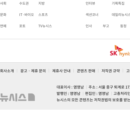
사회
수도권
지방
인터뷰
기획특집
문화
IT·바이오
스포츠
섹션코너
데일리뉴시
연예
포토
TV뉴시스
인사
부고
동정
회사소개
광고 · 제휴 문의
제휴사 안내
콘텐츠 판매
저작권 규약
고
대표이사 : 염영남
주소 : 서울 중구 퇴계로 1
발행인 : 염영남
편집인 : 염영남
고충처리인
뉴시스의 모든 콘텐츠는 저작권법의 보호를 받는 바, 무