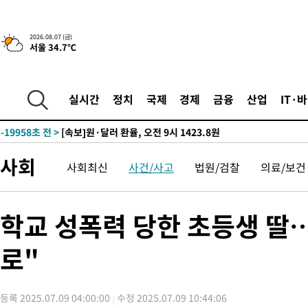
-23365초 전 >
민주 콩고 에볼라환자 4천명 돌파, 4053명 발생 1850명 사망
-22615초 전 >
[속보]'300억원대 사기 혐의' 차가원 대표 구속 송치
2026.08.07 (금)
서울 34.7℃
-21809초 전 >
"미 전국적 살모네라 식중독 원인은 멕시코산 할라피뇨"-- CD
-20322초 전 >
[속보]경찰·노동부, HL만도 평택사업장 끼임 사망 관련 압수
-20203초 전 >
[속보]합수본, '투표율 허위 입력' 중앙·서울·경기도 선관위 등
실시간
정치
국제
경제
금융
산업
IT·
압수수색
-19958초 전 >
[속보]원·달러 환율, 오전 9시 1423.8원
-19754초 전 >
[속보]삼성전자·SK하이닉스 동반 강보합…1%대 상승 출발
-19740초 전 >
[속보]코스닥, 5.95포인트(0.74%) 상승한 807.62개장
사회
사회최신
사건/사고
법원/검찰
의료/보건
-19708초 전 >
[속보]코스피, 6300선 재탈환…1.09% 오른 6365.07 개장
-16873초 전 >
시리아 다마스쿠스 교외에서 미니버스 폭발.. 14명 부상, 3명은
태
-16171초 전 >
입추에도 극한더위…서울 낮 39도 '폭염중대경보'
학교 성폭력 당한 초등생 딸
-11135초 전 >
이란, 호르무즈서 "적국 목표물들"과 대치로 남부 케슘섬에서 
례 큰 폭발음
로"
-9850초 전 >
[속보]美, 폴리실리콘 수입 규제…파생제품 15% 관세, 120일 후
효
-8001초 전 >
[속보]트럼프, 美 원정출산 금지 행정명령 서명
-5701초 전 >
[속보] 뉴욕증시, 일제 하락 마감…나스닥 0.06%↓
등록 2025.07.09 04:00:00
수정 2025.07.09 10:44:06
-29759초 전 >
[속보] 7월 중국 수출 23.9%↑ 수입 27.5%↑…무역총액