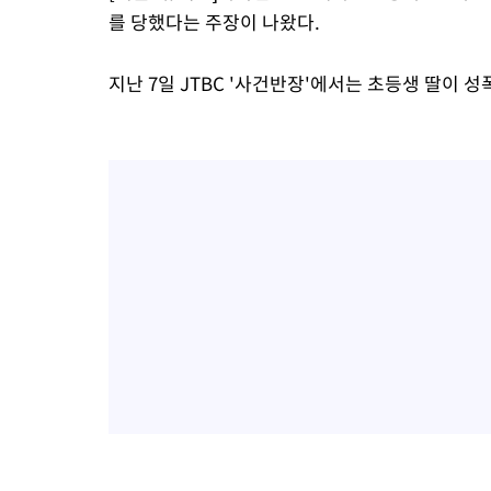
를 당했다는 주장이 나왔다.
-5721초 전 >
[속보] 뉴욕증시, 일제 하락 마감…나스닥 0.06%↓
지난 7일 JTBC '사건반장'에서는 초등생 딸이 