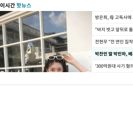
이시간
핫뉴스
방은희, 母 고독사에 
전현무 "전 연인 집
'300억원대 사기 혐