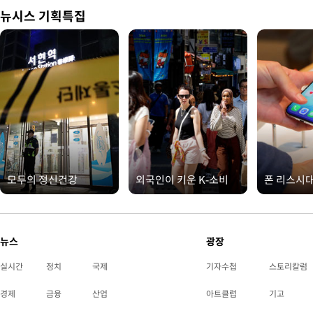
뉴시스 기획특집
모두의 정신건강
외국인이 키운 K-소비
폰 리스시
뉴스
광장
실시간
정치
국제
기자수첩
스토리칼럼
경제
금융
산업
아트클럽
기고