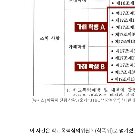
[뉴시스] 학폭위 진행 상황. (출처=JTBC '사건반장') *재판매
이 사건은 학교폭력심의위원회(학폭위)로 넘겨졌고