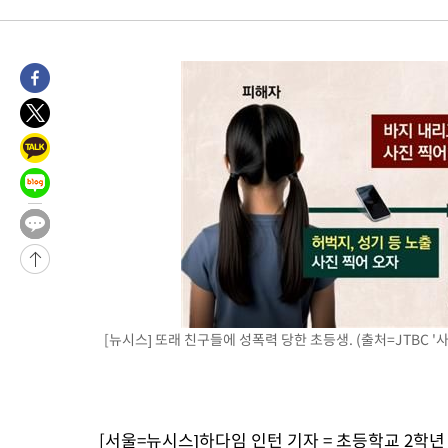
25.3%↑
-26919초 전 >
[속보]'채상병 순직 책임' 임성근, 항소심도 징역 3년
-26785초 전 >
[속보]종합특검, '관저이전 봐주기 감사' 유병호 구속기소
-23385초 전 >
민주 콩고 에볼라환자 4천명 돌파, 4053명 발생 1850명 사망
-22635초 전 >
[속보]'300억원대 사기 혐의' 차가원 대표 구속 송치
-21829초 전 >
"미 전국적 살모네라 식중독 원인은 멕시코산 할라피뇨"-- CD
-20342초 전 >
[속보]경찰·노동부, HL만도 평택사업장 끼임 사망 관련 압수
-20223초 전 >
[속보]합수본, '투표율 허위 입력' 중앙·서울·경기도 선관위 등
압수수색
-19978초 전 >
[속보]원·달러 환율, 오전 9시 1423.8원
-19774초 전 >
[속보]삼성전자·SK하이닉스 동반 강보합…1%대 상승 출발
-19760초 전 >
[속보]코스닥, 5.95포인트(0.74%) 상승한 807.62개장
-19728초 전 >
[속보]코스피, 6300선 재탈환…1.09% 오른 6365.07 개장
-16893초 전 >
시리아 다마스쿠스 교외에서 미니버스 폭발.. 14명 부상, 3명은
[뉴시스] 또래 친구들에 성폭력 당한 초등생. (출처=JTBC '사
태
-16191초 전 >
입추에도 극한더위…서울 낮 39도 '폭염중대경보'
-11155초 전 >
이란, 호르무즈서 "적국 목표물들"과 대치로 남부 케슘섬에서 
례 큰 폭발음
-9870초 전 >
[속보]美, 폴리실리콘 수입 규제…파생제품 15% 관세, 120일 후
[서울=뉴시스]하다임 인턴 기자 = 초등학교 2학
효
-8021초 전 >
[속보]트럼프, 美 원정출산 금지 행정명령 서명