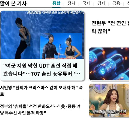
많이 본 기사
종합
정치
국제
경제
금융
전현무 "전 연인
락 끊어"
"여군 지원 막힌 UDT 훈련 직접 해
봤습니다"…707 출신 女유튜버 '완
벽 소화'
서인영 "환희가 크리스마스 같이 보내자 해" 폭
로
정부의 '슈퍼을' 선정 한화오션…"美·중동 겨
냥 특수선 사업 본격 확장"