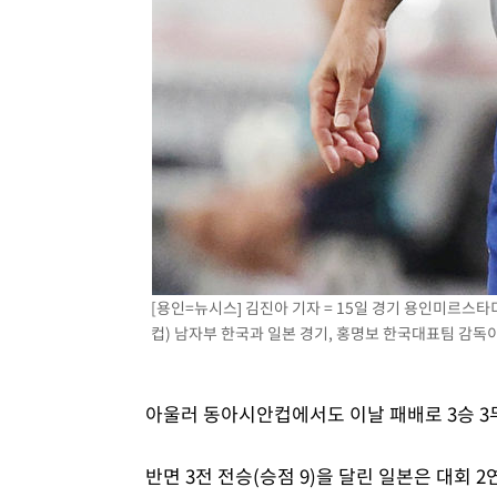
[용인=뉴시스] 김진아 기자 = 15일 경기 용인미르스타
컵) 남자부 한국과 일본 경기, 홍명보 한국대표팀 감독이 경
아울러 동아시안컵에서도 이날 패배로 3승 3무
반면 3전 전승(승점 9)을 달린 일본은 대회 2연패