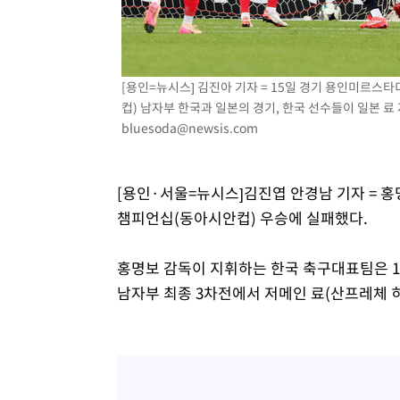
5시간 전 >
극한폭염 한풀 꺾이지만…'낮 최고 35도' 무더위, 열대야 계
날씨]
6시간 전 >
축구협회 "압수수색·성접대 논란 사과…쇄신의 기회로 삼겠
6시간 전 >
[속보]'압수수색·성접대 논란' 축구협회 "실망과 걱정 안겨드
[용인=뉴시스] 김진아 기자 = 15일 경기 용인미르스타
9시간 전 >
'최고 37도' 폭염 지속…강원동해안 최대 150㎜ 비
컵) 남자부 한국과 일본의 경기, 한국 선수들이 일본 료 
11시간 전 >
[속보]뉴욕증시 상승 마감…S&P 0.6% 나스닥 1.3%↑
bluesoda@newsis.com
[용인·서울=뉴시스]김진엽 안경남 기자 = 홍
챔피언십(동아시안컵) 우승에 실패했다.
홍명보 감독이 지휘하는 한국 축구대표팀은 1
남자부 최종 3차전에서 저메인 료(산프레체 히