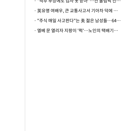
· "척추 부상에도 검사 못 받아"…전 올림픽 선수, 美봅슬레이협회 상대 소송
· 英유명 여배우, 큰 교통사고서 기아차 덕에 살았다
· "주식 매일 사고판다"는 美 젊은 남성들…64%가 "나는 인생의 패배자“
· 엘베 문 열리자 지팡이 '퍽'…노인의 택배기사 폭행 이유