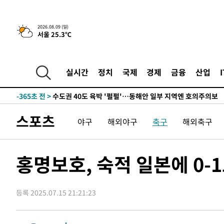
래 44.56%
-8070초 전 >
[속보]與 대표 경선 제주·인천 당원투표…金 47.75%·鄭 4
宋 10.17%
-7604초 전 >
이강인 "아틀레티코 이적 기뻐…등번호 7번 의미보단 팀 위
2026.08.09 (일)
서울 25.3℃
-7539초 전 >
[속보]與 당대표 경선, 제주·인천 권리당원 투표 김민석 승
-1313초 전 >
낮 최고 35도 '무더위'…동해안 시간당 30㎜ '강한 비'[내
-583초 전 >
[속보]이강인 "감독님이 원하는 마음 느꼈고, 많은 트로피 
실시간
정치
국제
경제
금융
산업
티코 이적"
-365초 전 >
수도권 40도 육박 '펄펄'…동해안 일부 지역엔 호의주의보
11분 전 >
온열질환 사망자 3명 늘어…누적 환자 3000명 돌파
1시간 전 >
강릉에 시간당 81.4㎜ 물폭탄…도로 잠기고 담벼락 붕괴
스포츠
야구
해외야구
축구
해외축구
2시간 전 >
백운산서 80년근 천종산삼 9뿌리 발견…감정가 1.3억원
3시간 전 >
선재도서 해루질 나섰다 실종 60대, 닷새 만에 숨진 채 발견
4시간 전 >
남자 농구, 나고야 아시안게임서 '홈팀' 일본과 한일전
홍명보호, 숙적 일본에 0-
4시간 전 >
여수 오동도 해상서 모터보트 전복…1명 사망·1명 실종
5시간 전 >
극한폭염 한풀 꺾이지만…'낮 최고 35도' 무더위, 열대야 계
날씨]
등록 2025.07.15 21:21:23
6시간 전 >
축구협회 "압수수색·성접대 논란 사과…쇄신의 기회로 삼겠
6시간 전 >
[속보]'압수수색·성접대 논란' 축구협회 "실망과 걱정 안겨드
9시간 전 >
'최고 37도' 폭염 지속…강원동해안 최대 150㎜ 비