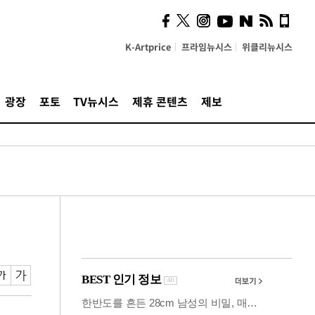
사이 해답 찾았죠"…알을
깨고 나온 '초자아'
K-Artprice
프라임뉴시스
위클리뉴시스
광장
포토
TV뉴시스
제휴 콘텐츠
제보