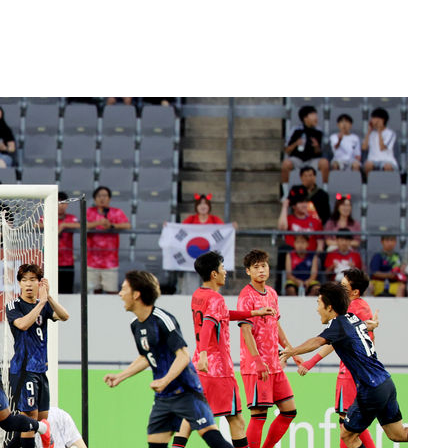
서미화·한
1위… 정청
2.08%·
해 뛸 것"
리
일날씨]
원해 아틀레