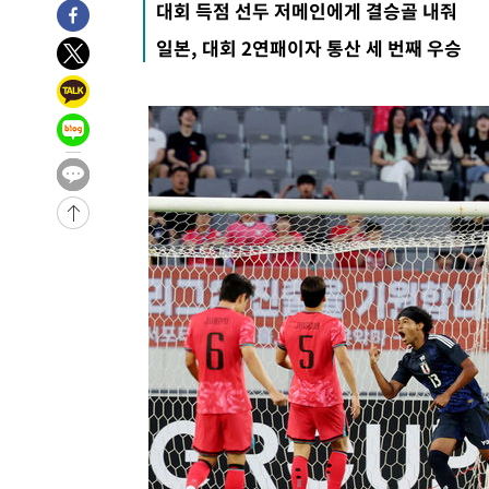
대회 득점 선두 저메인에게 결승골 내줘
11시간 전 >
[속보]뉴욕증시 상승 마감…S&P 0.6% 나스닥 1.3%↑
일본, 대회 2연패이자 통산 세 번째 우승
-17808초 전 >
이란 "호르무즈 재개방 합의 근접…美 배상 선행돼야"
-8855초 전 >
[속보]與최고위원 제주·인천 순회경선…박선원·최민희·
민수·김용 순
-8808초 전 >
[속보]김민석, 與 전대 당원투표 누적 득표율 45.42%로 
래 44.56%
-8090초 전 >
[속보]與 대표 경선 제주·인천 당원투표…金 47.75%·鄭 4
宋 10.17%
-7624초 전 >
이강인 "아틀레티코 이적 기뻐…등번호 7번 의미보단 팀 위
-7559초 전 >
[속보]與 당대표 경선, 제주·인천 권리당원 투표 김민석 승
-1333초 전 >
낮 최고 35도 '무더위'…동해안 시간당 30㎜ '강한 비'[내
-603초 전 >
[속보]이강인 "감독님이 원하는 마음 느꼈고, 많은 트로피 
티코 이적"
-385초 전 >
수도권 40도 육박 '펄펄'…동해안 일부 지역엔 호의주의보
10분 전 >
온열질환 사망자 3명 늘어…누적 환자 3000명 돌파
1시간 전 >
강릉에 시간당 81.4㎜ 물폭탄…도로 잠기고 담벼락 붕괴
2시간 전 >
백운산서 80년근 천종산삼 9뿌리 발견…감정가 1.3억원
3시간 전 >
선재도서 해루질 나섰다 실종 60대, 닷새 만에 숨진 채 발견
4시간 전 >
남자 농구, 나고야 아시안게임서 '홈팀' 일본과 한일전
4시간 전 >
여수 오동도 해상서 모터보트 전복…1명 사망·1명 실종