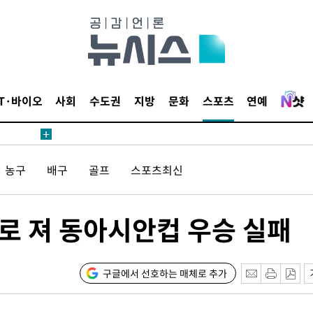
2.08%·
해 뛸 것"
리
일날씨]
원해 아틀레
IT·바이오
사회
수도권
지방
문화
스포츠
연예
농구
배구
골프
스포츠최신
1로 져 동아시안컵 우승 실패
속[다음주
다"
구글에서 선호하는 매체로 추가
려 죄송"