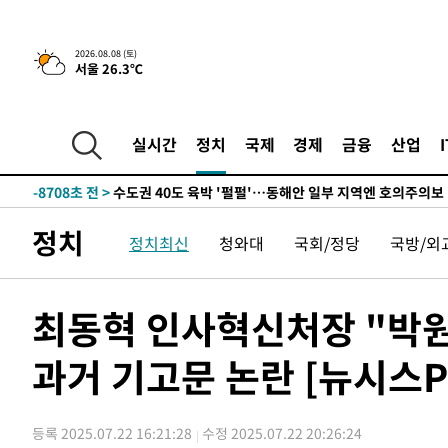
한민수·김용 순
-17131초 전 >
[속보]김민석, 與 전대 당원투표 누적 득표율 45.42%로 
청래 44.56%
-16413초 전 >
[속보]與 대표 경선 제주·인천 당원투표…金 47.75%·
2026.08.08 (토)
서울 26.3℃
42.08%·宋 10.17%
-15947초 전 >
이강인 "아틀레티코 이적 기뻐…등번호 7번 의미보단 팀 
것"
-15882초 전 >
[속보]與 당대표 경선, 제주·인천 권리당원 투표 김민석 
-9656초 전 >
낮 최고 35도 '무더위'…동해안 시간당 30㎜ '강한 비'[내
실시간
정치
국제
경제
금융
산업
-8926초 전 >
[속보]이강인 "감독님이 원하는 마음 느꼈고, 많은 트로피 
레티코 이적"
-8708초 전 >
수도권 40도 육박 '펄펄'…동해안 일부 지역엔 호의주의보
-7677초 전 >
온열질환 사망자 3명 늘어…누적 환자 3000명 돌파
정치
정치최신
청와대
국회/정당
국방/외
-1622초 전 >
강릉에 시간당 81.4㎜ 물폭탄…도로 잠기고 담벼락 붕괴
37분 전 >
백운산서 80년근 천종산삼 9뿌리 발견…감정가 1.3억원
1시간 전 >
선재도서 해루질 나섰다 실종 60대, 닷새 만에 숨진 채 발견
최동혁 인사혁신처장 "박원
1시간 전 >
남자 농구, 나고야 아시안게임서 '홈팀' 일본과 한일전
과거 기고문 논란 [뉴시스Pi
2시간 전 >
여수 오동도 해상서 모터보트 전복…1명 사망·1명 실종
3시간 전 >
극한폭염 한풀 꺾이지만…'낮 최고 35도' 무더위, 열대야 계
날씨]
4시간 전 >
축구협회 "압수수색·성접대 논란 사과…쇄신의 기회로 삼겠
등록 2025.07.22 16:21:28
수정 2025.07.22 20:26:24
4시간 전 >
[속보]'압수수색·성접대 논란' 축구협회 "실망과 걱정 안겨드