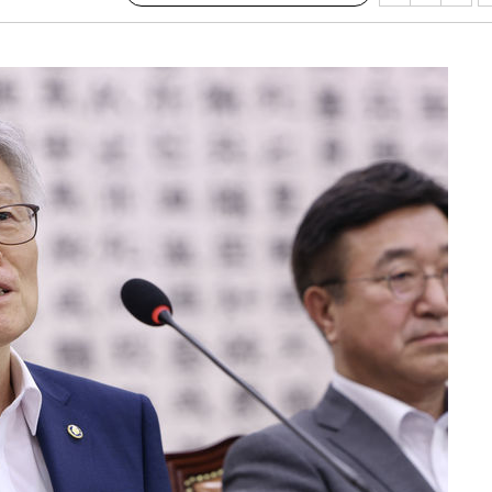
·서미화·
1위… 정
鄭
위해 뛸
승리
일날씨]
원해 아틀