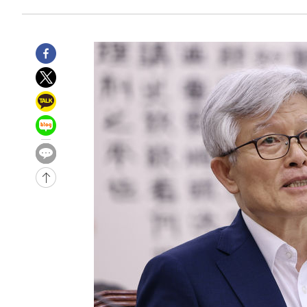
7시간 전 >
'최고 37도' 폭염 지속…강원동해안 최대 150㎜ 비
9시간 전 >
[속보]뉴욕증시 상승 마감…S&P 0.6% 나스닥 1.3%↑
-26151초 전 >
이란 "호르무즈 재개방 합의 근접…美 배상 선행돼야"
-17198초 전 >
[속보]與최고위원 제주·인천 순회경선…박선원·최민희
한민수·김용 순
-17151초 전 >
[속보]김민석, 與 전대 당원투표 누적 득표율 45.42%로 
청래 44.56%
-16433초 전 >
[속보]與 대표 경선 제주·인천 당원투표…金 47.75%·
42.08%·宋 10.17%
-15967초 전 >
이강인 "아틀레티코 이적 기뻐…등번호 7번 의미보단 팀 
것"
-15902초 전 >
[속보]與 당대표 경선, 제주·인천 권리당원 투표 김민석 
-9676초 전 >
낮 최고 35도 '무더위'…동해안 시간당 30㎜ '강한 비'[내
-8946초 전 >
[속보]이강인 "감독님이 원하는 마음 느꼈고, 많은 트로피 
레티코 이적"
-8728초 전 >
수도권 40도 육박 '펄펄'…동해안 일부 지역엔 호의주의보
-7697초 전 >
온열질환 사망자 3명 늘어…누적 환자 3000명 돌파
-1642초 전 >
강릉에 시간당 81.4㎜ 물폭탄…도로 잠기고 담벼락 붕괴
37분 전 >
백운산서 80년근 천종산삼 9뿌리 발견…감정가 1.3억원
1시간 전 >
선재도서 해루질 나섰다 실종 60대, 닷새 만에 숨진 채 발견
1시간 전 >
남자 농구, 나고야 아시안게임서 '홈팀' 일본과 한일전