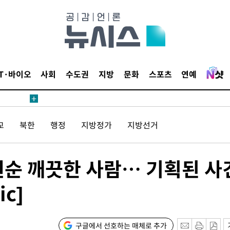
1위… 정
鄭
위해 뛸
승리
일날씨]
IT·바이오
사회
수도권
지방
문화
스포츠
연예
원해 아틀
교
북한
행정
지방정가
지방선거
순 깨끗한 사람… 기획된 사
c]
속[다음주
다"
구글에서 선호하는 매체로 추가
려 죄송"