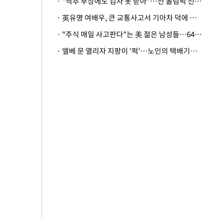
· "척추 부상에도 검사 못 받아"…전 올림픽 선수, 美봅슬레이협회 상대 소송
· 英유명 여배우, 큰 교통사고서 기아차 덕에 살았다
· "주식 매일 사고판다"는 美 젊은 남성들…64%가 "나는 인생의 패배자“
· 엘베 문 열리자 지팡이 '퍽'…노인의 택배기사 폭행 이유