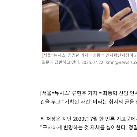
2시간 전 >
여수 오동도 해상서 모터보트 전복…1명 사망·1명 실종
3시간 전 >
극한폭염 한풀 꺾이지만…'낮 최고 35도' 무더위, 열대야 계
날씨]
3시간 전 >
축구협회 "압수수색·성접대 논란 사과…쇄신의 기회로 삼겠
4시간 전 >
[속보]'압수수색·성접대 논란' 축구협회 "실망과 걱정 안겨드
7시간 전 >
'최고 37도' 폭염 지속…강원동해안 최대 150㎜ 비
9시간 전 >
[속보]뉴욕증시 상승 마감…S&P 0.6% 나스닥 1.3%↑
[서울=뉴시스] 김명년 기자 = 최동석 인사혁신처장이
질문에 답변하고 있다. 2025.07.22.
kmn@newsis.
[서울=뉴시스] 류현주 기자 = 최동혁 신임 
건을 두고 "기획된 사건"이라는 취지의 글을 
최 처장은 지난 2020년 7월 한 언론 기고문
"구차하게 변명하는 것 자체를 싫어한다. 정