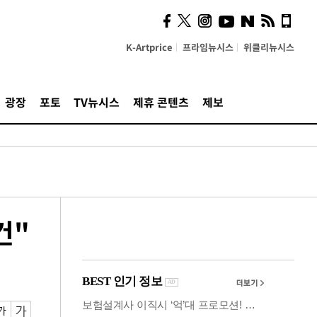
사이 해답 찾았죠"…알을
깨고 나온 '초자아'
K-Artprice
프라임뉴시스
위클리뉴시스
광장
포토
TV뉴시스
제휴 콘텐츠
제보
건"