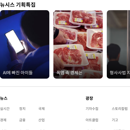
뉴시스 기획특집
AI에 빠진 아이들
폭염 속 경제는
형사사법 
뉴스
광장
실시간
정치
국제
기자수첩
스토리칼럼
경제
금융
산업
아트클럽
기고