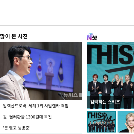
많이 본 사진
컴백하는 스키즈
폭염 속 주말 풍경은?
알렉산드로바, 세계 1위 사발렌카 격침
원·달러환율 1300원대 목전
'문 열고 냉방중'