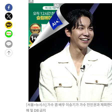
X
1시간 전 >
손흥민, 68분 뛰고 2경기 침묵…LAFC, 톨루카에 1-0 승리(종합)
-28260초 전 >
데뷔전 치르고 반성한 이강인 "한국 축구, 좋은 부분도 봐 달라
-26398초 전 >
시메오네 감독 "이강인 다재다능한 선수…다양한 역할 맡길 것
-22839초 전 >
이강인, 5만 관중 앞 ATM 데뷔…뜨거운 응원 속 새출발(종합)
-22595초 전 >
'AT마드리드 7번' 이강인 데뷔전…맨시티에 1-3 역전패(종합)
-20334초 전 >
'AT마드리드 7번' 이강인, 맨시티 상대로 비공식 데뷔전
-19836초 전 >
[속보]'AT마드리드 7번' 이강인, 맨시티 상대로 비공식 데뷔전
-17900초 전 >
네타냐후, 트럼프의 가자 평화 2차 15개조 평화안 '거부'
-14496초 전 >
이강인 ATM 입단식에 '상암벌 들썩'…"세계적인 선수 되길"
-13492초 전 >
태풍 돌핀, 중 저장성 타이저우시 해안에 상륙 (1보)
-10838초 전 >
AT마드리드 데뷔 앞둔 이강인, 맨시티전 선발 대신 '벤치 시작'
-9468초 전 >
[속보]與 강원·TK 당원투표 합산 김민석 48.54%로 승리…정
44.40%
-8802초 전 >
與 강원·TK 당원투표 합산 김민석 46.01%로 승리…정청래
44.53%
-8642초 전 >
[속보]與전대 권리당원투표…강원·경북 김민석, 대구 정청래 
-8449초 전 >
[속보]與 당대표 경선, 경북 권리당원 투표 김민석 47.37%·정
[서울=뉴시스] 가수 겸 배우 이승기가 가수 전인권과 재회한다. (사
매 및 DB 금지
45.71%
-8351초 전 >
[속보]與 당대표 경선, 대구 권리당원 투표 정청래 47.82%·김