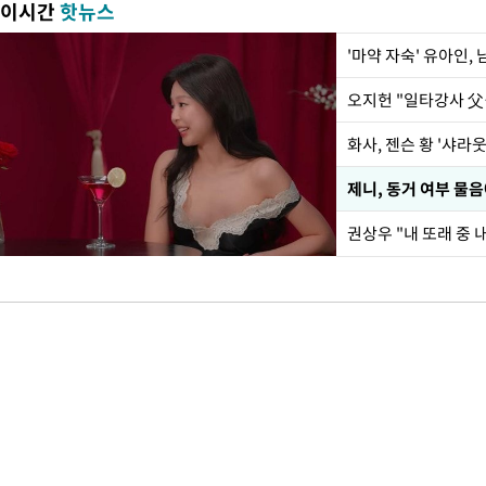
이시간
핫뉴스
'마약 자숙' 유아인,
화사, 젠슨 황 '샤라웃
제니, 동거 여부 물
권상우 "내 또래 중 