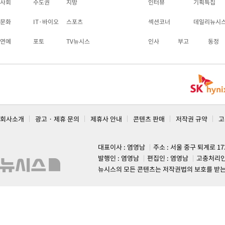
사회
수도권
지방
인터뷰
기획특집
문화
IT·바이오
스포츠
섹션코너
데일리뉴시
연예
포토
TV뉴시스
인사
부고
동정
회사소개
광고 · 제휴 문의
제휴사 안내
콘텐츠 판매
저작권 규약
고
대표이사 : 염영남
주소 : 서울 중구 퇴계로 1
발행인 : 염영남
편집인 : 염영남
고충처리인
뉴시스의 모든 콘텐츠는 저작권법의 보호를 받는 바, 무