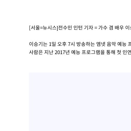
46.35%
-8148초 전 >
[속보]與 당대표 경선, 강원 권리당원 투표 김민석 승리…50.30
표
-6066초 전 >
"일본축구협회, 대한축구협회 성 접대 의혹 심판 조사"
21분 전 >
[속보]장은수, KLPGA 제주삼다수 역전 우승…데뷔 10년 차에 첫 
[서울=뉴시스]전수민 인턴 기자 = 가수 겸 배우 
1시간 전 >
"얼마나 더웠으면"…안동 물길공원서 헤엄친 구렁이 '소동'
1시간 전 >
손흥민, 68분 뛰고 2경기 침묵…LAFC, 톨루카에 1-0 승리(종합)
이승기는 1일 오후 7시 방송하는 엠넷 음악 예능 
사람은 지난 2017년 예능 프로그램을 통해 첫 인연