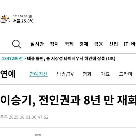
-22575초 전 >
'AT마드리드 7번' 이강인 데뷔전…맨시티에 1-3 역전패(종합)
-20314초 전 >
'AT마드리드 7번' 이강인, 맨시티 상대로 비공식 데뷔전
2026.08.10 (월)
서울 25.8℃
-19816초 전 >
[속보]'AT마드리드 7번' 이강인, 맨시티 상대로 비공식 데뷔전
-17880초 전 >
네타냐후, 트럼프의 가자 평화 2차 15개조 평화안 '거부'
-14476초 전 >
이강인 ATM 입단식에 '상암벌 들썩'…"세계적인 선수 되길"
실시간
정치
국제
경제
금융
산업
IT·
-13472초 전 >
태풍 돌핀, 중 저장성 타이저우시 해안에 상륙 (1보)
-10818초 전 >
AT마드리드 데뷔 앞둔 이강인, 맨시티전 선발 대신 '벤치 시작'
-9448초 전 >
[속보]與 강원·TK 당원투표 합산 김민석 48.54%로 승리…정
연예
연예최신
방송/TV
영화
가요
드라마
44.40%
-8782초 전 >
與 강원·TK 당원투표 합산 김민석 46.01%로 승리…정청래
44.53%
-8622초 전 >
[속보]與전대 권리당원투표…강원·경북 김민석, 대구 정청래 
-8429초 전 >
[속보]與 당대표 경선, 경북 권리당원 투표 김민석 47.37%·정
이승기, 전인권과 8년 만 재
45.71%
-8331초 전 >
[속보]與 당대표 경선, 대구 권리당원 투표 정청래 47.82%·김
46.35%
-8128초 전 >
[속보]與 당대표 경선, 강원 권리당원 투표 김민석 승리…50.30
등록 2025.08.01 06:47:52
표
-6046초 전 >
"일본축구협회, 대한축구협회 성 접대 의혹 심판 조사"
21분 전 >
[속보]장은수, KLPGA 제주삼다수 역전 우승…데뷔 10년 차에 첫 
1시간 전 >
"얼마나 더웠으면"…안동 물길공원서 헤엄친 구렁이 '소동'