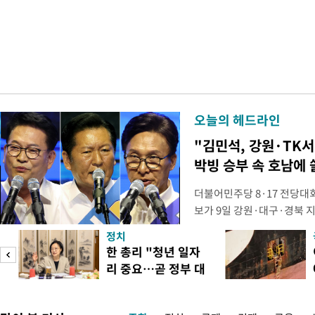
오늘의 헤드라인
"김민석, 강원·TK서 
박빙 승부 속 호남에 
더불어민주당 8·17 전당대
보가 9일 강원·대구·경북 
연속 정청래 후보를 눌렀다.
정치
경선에서 1승 1패를 주고 받
한 총리 "청년 일자
연승하며 '3승 1패'로 누적 
리 중요…곧 정부 대
간 누적 득표율(가중치 미반영)
책"