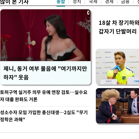
많이 본 기사
종합
정치
국제
경제
금융
18살 차 장기하
갑자기 단발머리
제니, 동거 여부 물음에 "여기까지만
하자" 웃음
토허구역 실거주 의무 유예 연장 검토…실수요
자 대출 완화도 거론
성소수자 모임 가입한 총신대생…2심도 "무기
정학은 과해"