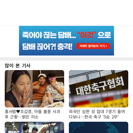
많이 본 기사
홍서범♥조갑경, 아들 불륜 사과
외국인 심판 성 접대 7경기 들여
후 근황…밝은 미소
다보니…한국 축구 '5승 2무'