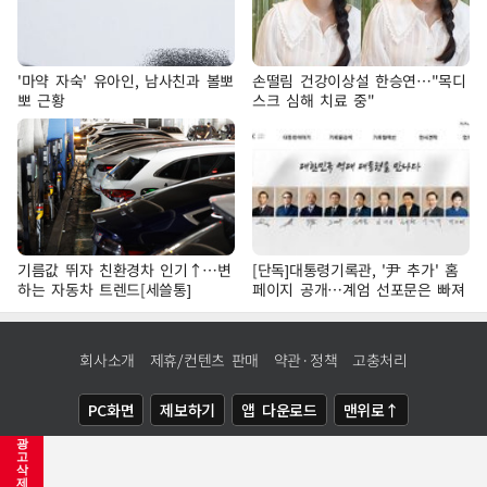
'마약 자숙' 유아인, 남사친과 볼뽀
손떨림 건강이상설 한승연…"목디
뽀 근황
스크 심해 치료 중"
기름값 뛰자 친환경차 인기↑…변
[단독]대통령기록관, '尹 추가' 홈
하는 자동차 트렌드[세쓸통]
페이지 공개…계엄 선포문은 빠져
회사소개
제휴/컨텐츠 판매
약관·정책
고충처리
PC화면
제보하기
앱 다운로드
맨위로↑
광
COPYRIGHTⓒ
NEWSIS
ALL RIGHTS RESERVED.
고
삭
제