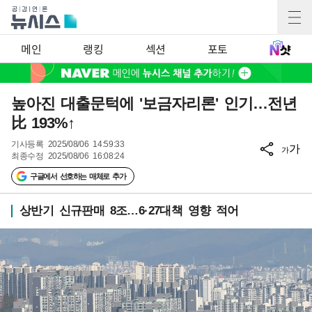
메인
랭킹
섹션
포토
높아진 대출문턱에 '보금자리론' 인기…전년
比 193%↑
기사등록
2025/08/06 14:59:33
가
가
최종수정
2025/08/06 16:08:24
구글에서 선호하는 매체로 추가
상반기 신규판매 8조…6·27대책 영향 적어