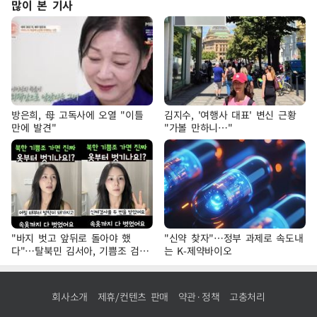
많이 본 기사
방은희, 母 고독사에 오열 "이틀
김지수, '여행사 대표' 변신 근황
만에 발견"
"가볼 만하니…"
"바지 벗고 앞뒤로 돌아야 했
"신약 찾자"…정부 과제로 속도내
다"…탈북민 김서아, 기쁨조 검사
는 K-제약바이오
수치심 회상
회사소개
제휴/컨텐츠 판매
약관·정책
고충처리