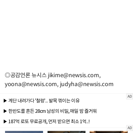
◎공감언론 뉴시스
jikime@newsis.com
,
yoona@newsis.com
,
judyha@newsis.com