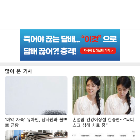
많이 본 기사
'마약 자숙' 유아인, 남사친과 볼뽀
손떨림 건강이상설 한승연…"목디
뽀 근황
스크 심해 치료 중"