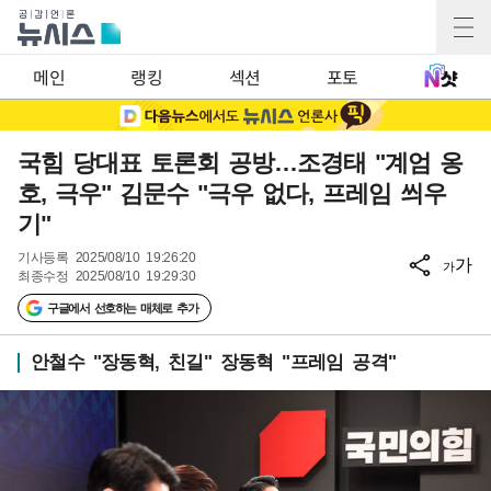
메인
랭킹
섹션
포토
국힘 당대표 토론회 공방…조경태 "계엄 옹
호, 극우" 김문수 "극우 없다, 프레임 씌우
기"
기사등록
2025/08/10 19:26:20
가
가
최종수정
2025/08/10 19:29:30
구글에서 선호하는 매체로 추가
안철수 "장동혁, 친길" 장동혁 "프레임 공격"