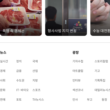
폭염 속 경제는
형사사법 지각 변동
수능 대전
뉴스
광장
실시간
정치
국제
기자수첩
스토리칼럼
경제
금융
산업
아트클럽
기고
사회
수도권
지방
인터뷰
기획특집
문화
IT·바이오
스포츠
섹션코너
데일리뉴시
연예
포토
TV뉴시스
인사
부고
동정