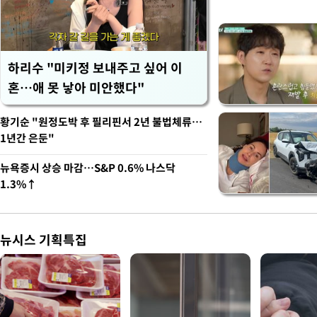
하리수 "미키정 보내주고 싶어 이
혼…애 못 낳아 미안했다"
황기순 "원정도박 후 필리핀서 2년 불법체류…
1년간 은둔"
뉴욕증시 상승 마감…S&P 0.6% 나스닥
1.3%↑
뉴시스 기획특집