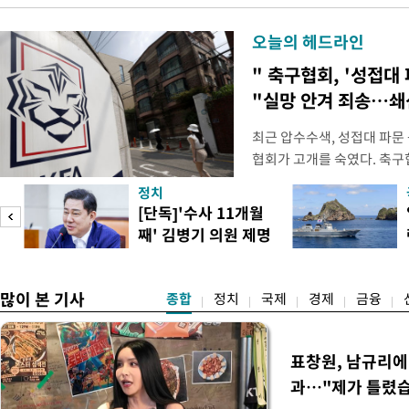
오늘의 헤드라인
" 축구협회, '성접대 
"실망 안겨 죄송…
최근 압수수색, 성접대 파문
협회가 고개를 숙였다. 축구협
관계자 여러분께 드리는 글
정치
다. 축구협회는 최근 2026 
[단독]'수사 11개월
컵 조별리그 탈락과 관련해
째' 김병기 의원 제명
회에서 질타를 받은 데 이어,
청원글
많이 본 기사
종합
정치
국제
경제
금융
표창원, 남규리에 
과…"제가 틀렸