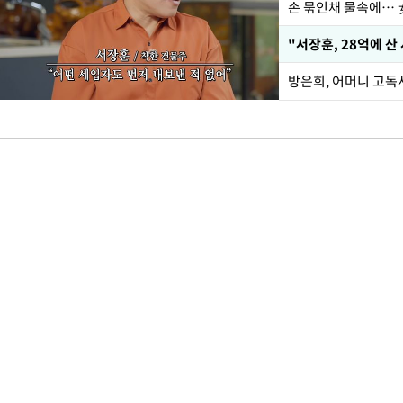
손 묶인채 물속에… 女
"서장훈, 28억에 산
방은희, 어머니 고독사