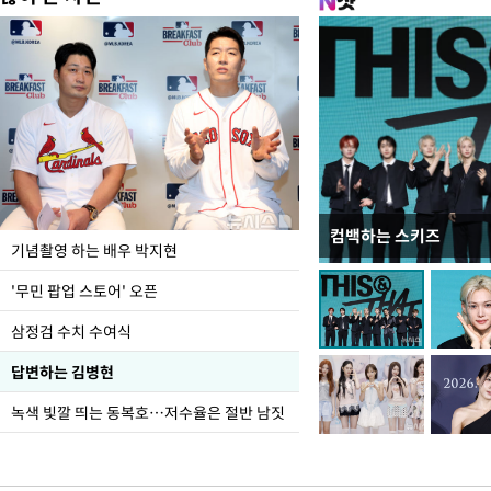
컴백하는 스키즈
이 대통령, 국가폭력 
기념촬영 하는 배우 박지현
가 책임지고 치유"
'무민 팝업 스토어' 오픈
삼정검 수치 수여식
답변하는 김병현
녹색 빛깔 띄는 동복호…저수율은 절반 남짓