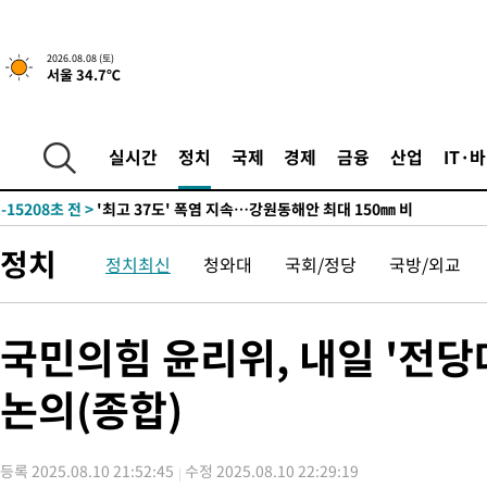
2026.08.08 (토)
서울 34.7℃
-8354초 전 >
[속보]뉴욕증시 상승 마감…S&P 0.6% 나스닥 1.3%↑
-31052초 전 >
극한폭염 한풀 꺾이지만…'낮 최고 35도' 무더위, 열대야 계속
주 날씨]
-28070초 전 >
축구협회 "압수수색·성접대 논란 사과…쇄신의 기회로 삼겠다
실시간
정치
국제
경제
금융
산업
IT·
-26587초 전 >
[속보]'압수수색·성접대 논란' 축구협회 "실망과 걱정 안겨드려
송"
-15208초 전 >
'최고 37도' 폭염 지속…강원동해안 최대 150㎜ 비
-8334초 전 >
[속보]뉴욕증시 상승 마감…S&P 0.6% 나스닥 1.3%↑
정치
-31072초 전 >
극한폭염 한풀 꺾이지만…'낮 최고 35도' 무더위, 열대야 계속
정치최신
청와대
국회/정당
국방/외교
주 날씨]
-28090초 전 >
축구협회 "압수수색·성접대 논란 사과…쇄신의 기회로 삼겠다
-26607초 전 >
[속보]'압수수색·성접대 논란' 축구협회 "실망과 걱정 안겨드려
국민의힘 윤리위, 내일 '전당
송"
-15228초 전 >
'최고 37도' 폭염 지속…강원동해안 최대 150㎜ 비
-8354초 전 >
[속보]뉴욕증시 상승 마감…S&P 0.6% 나스닥 1.3%↑
논의(종합)
등록 2025.08.10 21:52:45
수정 2025.08.10 22:29:19