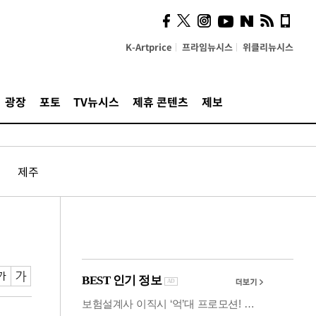
사이 해답 찾았죠"…알을
깨고 나온 '초자아'
K-Artprice
프라임뉴시스
위클리뉴시스
광장
포토
TV뉴시스
제휴 콘텐츠
제보
제주