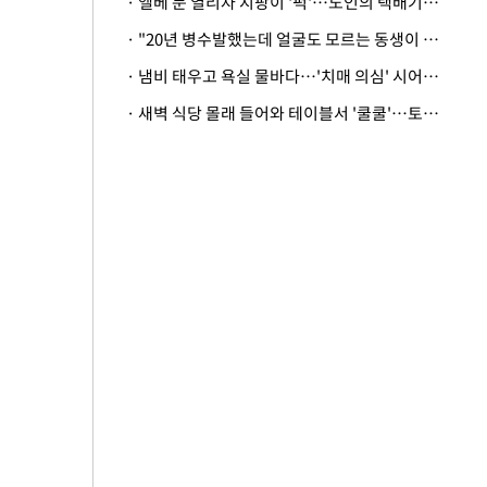
· 엘베 문 열리자 지팡이 '퍽'…노인의 택배기사 폭행 이유
· "20년 병수발했는데 얼굴도 모르는 동생이 유산 절반을"…배다른 형제 상속권 있을까
· 냄비 태우고 욕실 물바다…'치매 의심' 시어머니 검사 권유했다가 '날벼락'
· 새벽 식당 몰래 들어와 테이블서 '쿨쿨'…토사물 남기고 사라진 남성