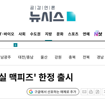
내일날씨]
 원해 아
보
IT·바이오
사회
수도권
지방
문화
스포츠
연예
견
전남광주
대전/충남
울산
강원
충북
전북
경남
 계속[다음
매실 맥피즈' 한정 출시
겠다"
겨드려 죄
구글에서 선호하는 매체로 추가
내일날씨]