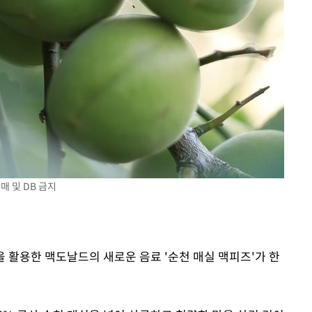
매 및 DB 금지
을 활용한 맥도날드의 새로운 음료 '순천 매실 맥피즈'가 한