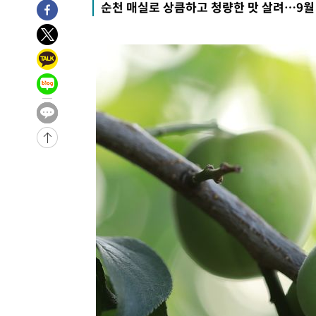
순천 매실로 상큼하고 청량한 맛 살려…9월
-30514초 전 >
[속보]이강인 "감독님이 원하는 마음 느꼈고, 많은 트로피
틀레티코 이적"
-30296초 전 >
수도권 40도 육박 '펄펄'…동해안 일부 지역엔 호의주의
-29265초 전 >
온열질환 사망자 3명 늘어…누적 환자 3000명 돌파
-23210초 전 >
강릉에 시간당 81.4㎜ 물폭탄…도로 잠기고 담벼락 붕괴
-19317초 전 >
백운산서 80년근 천종산삼 9뿌리 발견…감정가 1.3억원
-17027초 전 >
선재도서 해루질 나섰다 실종 60대, 닷새 만에 숨진 채 발
-14561초 전 >
남자 농구, 나고야 아시안게임서 '홈팀' 일본과 한일전
-13937초 전 >
여수 오동도 해상서 모터보트 전복…1명 사망·1명 실종
-10164초 전 >
극한폭염 한풀 꺾이지만…'낮 최고 35도' 무더위, 열대야
주 날씨]
-7182초 전 >
축구협회 "압수수색·성접대 논란 사과…쇄신의 기회로 삼
-5699초 전 >
[속보]'압수수색·성접대 논란' 축구협회 "실망과 걱정 안
송"
1시간 전 >
'최고 37도' 폭염 지속…강원동해안 최대 150㎜ 비
3시간 전 >
[속보]뉴욕증시 상승 마감…S&P 0.6% 나스닥 1.3%↑