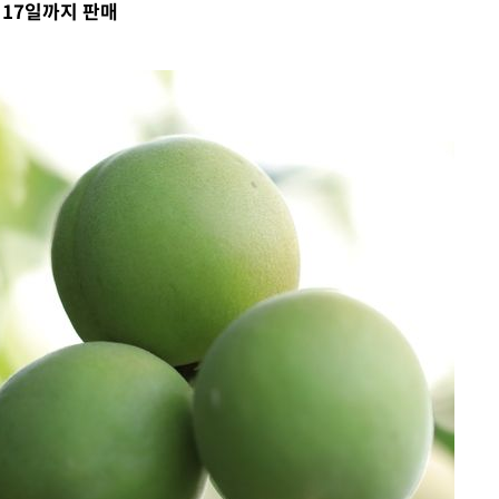
 17일까지 판매
 원해 아
보
견
 계속[다음
겠다"
겨드려 죄