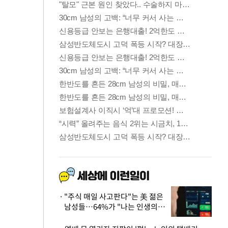
"주식 매일 사고판다"는 美 젊은
남성들…64%가 "나는 인생의
패배자“