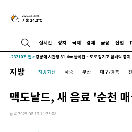
3시간 전 >
[속보]뉴욕증시 상승 마감…S&P 0.6% 나스닥 1.3%↑
-31244초 전 >
낮 최고 35도 '무더위'…동해안 시간당 30㎜ '강한 비'[
2026.08.08 (토)
서울 34.3℃
-30514초 전 >
[속보]이강인 "감독님이 원하는 마음 느꼈고, 많은 트로피
틀레티코 이적"
-30296초 전 >
수도권 40도 육박 '펄펄'…동해안 일부 지역엔 호의주의
-29265초 전 >
온열질환 사망자 3명 늘어…누적 환자 3000명 돌파
실시간
정치
국제
경제
금융
산업
-23210초 전 >
강릉에 시간당 81.4㎜ 물폭탄…도로 잠기고 담벼락 붕괴
-19317초 전 >
백운산서 80년근 천종산삼 9뿌리 발견…감정가 1.3억원
-17027초 전 >
선재도서 해루질 나섰다 실종 60대, 닷새 만에 숨진 채 발
지방
지방최신
세종
부산
대구/경북
-14561초 전 >
남자 농구, 나고야 아시안게임서 '홈팀' 일본과 한일전
-13937초 전 >
여수 오동도 해상서 모터보트 전복…1명 사망·1명 실종
-10164초 전 >
극한폭염 한풀 꺾이지만…'낮 최고 35도' 무더위, 열대야
맥도날드, 새 음료 '순천 
주 날씨]
-7182초 전 >
축구협회 "압수수색·성접대 논란 사과…쇄신의 기회로 삼
-5699초 전 >
[속보]'압수수색·성접대 논란' 축구협회 "실망과 걱정 안
송"
등록 2025.08.13 14:23:08
1시간 전 >
'최고 37도' 폭염 지속…강원동해안 최대 150㎜ 비
3시간 전 >
[속보]뉴욕증시 상승 마감…S&P 0.6% 나스닥 1.3%↑
-31244초 전 >
낮 최고 35도 '무더위'…동해안 시간당 30㎜ '강한 비'[