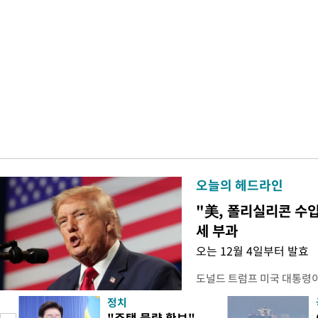
오늘의 헤드라인
"美, 폴리실리콘 수입
세 부과
오는 12월 4일부터 발효
도널드 트럼프 미국 대통령
콘 산업과 공급망을 보호하기
정치
대통령은 6일(현지 시간) 
"주택 물량 확보"