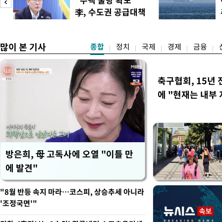
품 수입에 최저 수입가격제
李, 수도권 공급대책
15%의 종가 관세를 부과
집중 점검
백악관이 밝혔다. 이에 따라
러
많이 본 기사
종합
정치
국제
경제
금융
축구협회, 15년 
에 "현재는 내부 
방은희, 母 고독사에 오열 "이틀 만
에 발견"
"8월 반등 속지 마라…코스피, 상승추세 아니라
'조정국면'"