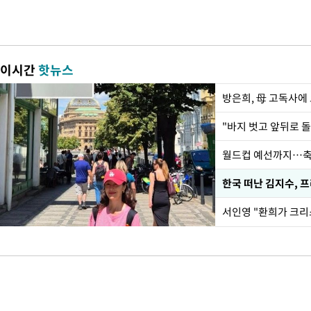
이시간
핫뉴스
방은희, 母 고독사에 
월드컵 예선까지…축
한국 떠난 김지수, 
서인영 "환희가 크리