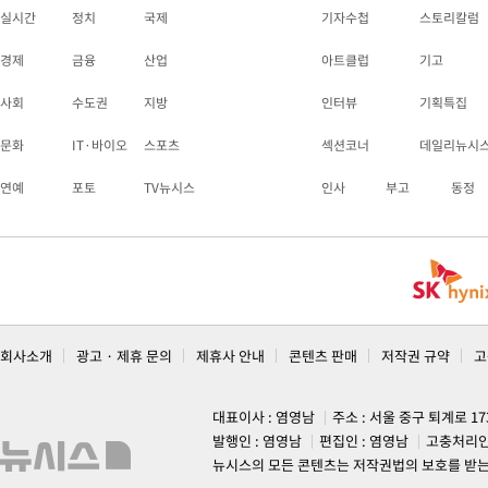
실시간
정치
국제
기자수첩
스토리칼럼
경제
금융
산업
아트클럽
기고
사회
수도권
지방
인터뷰
기획특집
문화
IT·바이오
스포츠
섹션코너
데일리뉴시
연예
포토
TV뉴시스
인사
부고
동정
회사소개
광고 · 제휴 문의
제휴사 안내
콘텐츠 판매
저작권 규약
고
대표이사 : 염영남
주소 : 서울 중구 퇴계로 1
발행인 : 염영남
편집인 : 염영남
고충처리인
뉴시스의 모든 콘텐츠는 저작권법의 보호를 받는 바, 무