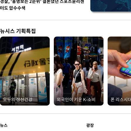
경찰, '홍명보는 2순위' 결론냈던 스포츠윤리센
터도 압수수색
뉴시스 기획특집
모두의 정신건강
외국인이 키운 K-소비
폰 리스시
뉴스
광장