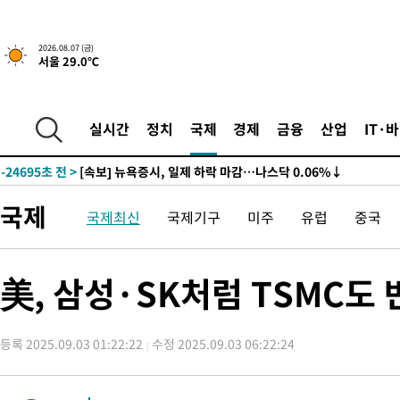
2026.08.07 (금)
서울 29.0℃
-24695초 전 >
[속보] 뉴욕증시, 일제 하락 마감…나스닥 0.06%↓
-30129초 전 >
이란, 호르무즈서 "적국 목표물들"과 대치로 남부 케슘섬에서 
례 큰 폭발음
-28844초 전 >
[속보]美, 폴리실리콘 수입 규제…파생제품 15% 관세, 120일
실시간
정치
국제
경제
금융
산업
IT·
발효
-26995초 전 >
[속보]트럼프, 美 원정출산 금지 행정명령 서명
-24695초 전 >
[속보] 뉴욕증시, 일제 하락 마감…나스닥 0.06%↓
-30129초 전 >
이란, 호르무즈서 "적국 목표물들"과 대치로 남부 케슘섬에서 
국제
국제최신
국제기구
미주
유럽
중국
례 큰 폭발음
-28844초 전 >
[속보]美, 폴리실리콘 수입 규제…파생제품 15% 관세, 120일
발효
-26995초 전 >
[속보]트럼프, 美 원정출산 금지 행정명령 서명
-24695초 전 >
[속보] 뉴욕증시, 일제 하락 마감…나스닥 0.06%↓
美, 삼성·SK처럼 TSMC도
등록 2025.09.03 01:22:22
수정 2025.09.03 06:22:24