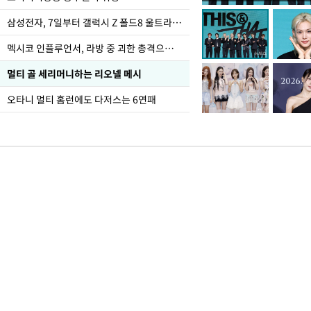
폭염
삼성전자, 7일부터 갤럭시 Z 폴드8 울트라·폴드8·플립8 출시
멕시코 인플루언서, 라방 중 괴한 총격으로 사망
멀티 골 세리머니하는 리오넬 메시
오타니 멀티 홈런에도 다저스는 6연패