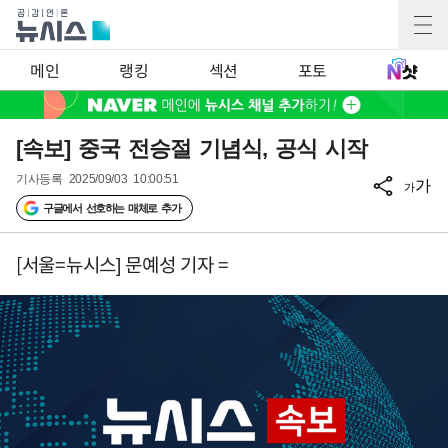
메인
랭킹
섹션
포토
[속보] 중국 전승절 기념식, 공식 시작
기사등록
2025/09/03 10:00:51
가
가
구글에서 선호하는 매체로 추가
[서울=뉴시스] 문예성 기자 =