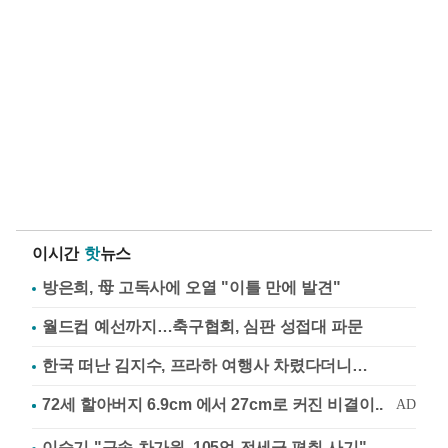
이시간
핫
뉴스
방은희, 母 고독사에 오열 "이틀 만에 발견"
월드컵 예선까지…축구협회, 심판 성접대 파문
한국 떠난 김지수, 프라하 여행사 차렸다더니…
이승기 "구속 차가원, 105억 전세금 편취 사기"