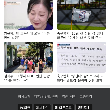
방은희, 母 고독사에 오열 "이틀
축구협회, 15년 전 심판 성 접대
만에 발견"
파문에 "현재는 내부 지침 준수"
김지수, '여행사 대표' 변신 근황
축구협회 '성접대' 감사보고서 나
"가볼 만하니…"
왔다…월드컵·올림픽 심판 포함
회사소개
제휴/컨텐츠 판매
약관·정책
고충처리
PC화면
제보하기
앱 다운로드
맨위로↑