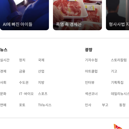
AI에 빠진 아이들
폭염 속 경제는
형사사법 
뉴스
광장
실시간
정치
국제
기자수첩
스토리칼럼
경제
금융
산업
아트클럽
기고
사회
수도권
지방
인터뷰
기획특집
문화
IT·바이오
스포츠
섹션코너
데일리뉴시
연예
포토
TV뉴시스
인사
부고
동정