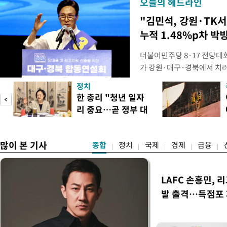
오늘의 헤드라인
"김민석, 강원·TK
누적 1.48%p차 박
더불어민주당 8·17 전당대
가 강원·대구·경북에서 치
48.54%(1만8977표)를 
정치
를 1622표(4.14%p) 차
피
한 총리 "청년 일자
·인천 권리당원 투표에서도 
리 중요…곧 정부 대
적 합산(가중치 미반영)에서도
책"
많이 본 기사
종합
정치
국제
경제
금융
LAFC 손흥민, 
발 출격…득점포