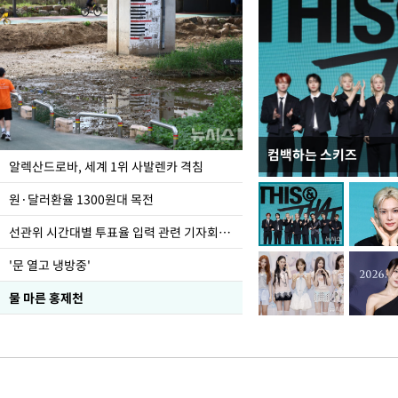
컴백하는 스키즈
극한 폭염에 바닥 드
알렉산드로바, 세계 1위 사발렌카 격침
도
원·달러환율 1300원대 목전
선관위 시간대별 투표율 입력 관련 기자회견하는 주진우 의원
'문 열고 냉방중'
물 마른 홍제천