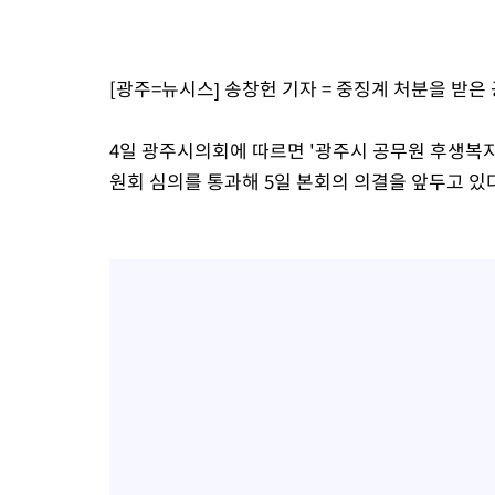
-11234초 전 >
[속보]장은수, KLPGA 제주삼다수 역전 우승…데뷔 10년 차에
정상
-6599초 전 >
"얼마나 더웠으면"…안동 물길공원서 헤엄친 구렁이 '소동'
[광주=뉴시스] 송창헌 기자 = 중징계 처분을 받
-6526초 전 >
손흥민, 68분 뛰고 2경기 침묵…LAFC, 톨루카에 1-0 승리(종합
-5798초 전 >
'2경기 연속 침묵' 손흥민, 톨루카전 68분만 뛰고 슈팅 0개
4일 광주시의회에 따르면 '광주시 공무원 후생복지
-4550초 전 >
이강인, 오늘 서울서 AT마드리드 입단식…'전례 없는 특급대우'
원회 심의를 통과해 5일 본회의 의결을 앞두고 있
2시간 전 >
'여긴 20도, 저긴 50도'…열화상 카메라로 본 폭염 저감시설 '온도
2시간 전 >
콜롬비아 신임 우파 대통령 취임 하루만에 차량폭탄 폭발 사건
4시간 전 >
튀르키예 외무장관, "메카 3국 방위협정은 이란이 목표 아냐 " 밝혀
5시간 전 >
이군이 불법 군시설 건설한 레바논 남부에서 레바논군 3명 폭발로 