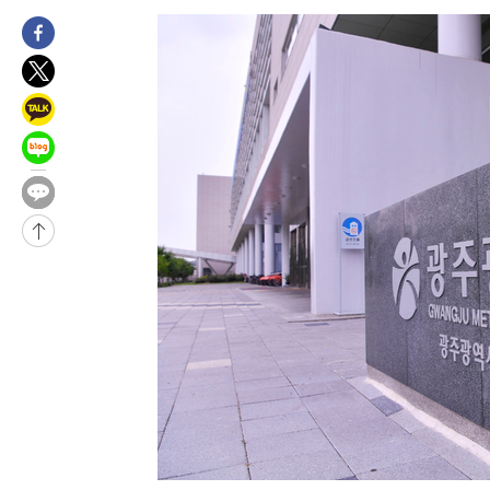
-4550초 전 >
이강인, 오늘 서울서 AT마드리드 입단식…'전례 없는 특급대우'
2시간 전 >
'여긴 20도, 저긴 50도'…열화상 카메라로 본 폭염 저감시설 '온도
2시간 전 >
콜롬비아 신임 우파 대통령 취임 하루만에 차량폭탄 폭발 사건
4시간 전 >
튀르키예 외무장관, "메카 3국 방위협정은 이란이 목표 아냐 " 밝혀
5시간 전 >
이군이 불법 군시설 건설한 레바논 남부에서 레바논군 3명 폭발로 
-30426초 전 >
네타냐후, 트럼프의 가자 평화 2차 15개조 평화안 '거부'
-27022초 전 >
이강인 ATM 입단식에 '상암벌 들썩'…"세계적인 선수 되길"
-26018초 전 >
태풍 돌핀, 중 저장성 타이저우시 해안에 상륙 (1보)
-23364초 전 >
AT마드리드 데뷔 앞둔 이강인, 맨시티전 선발 대신 '벤치 시작'
-21994초 전 >
[속보]與 강원·TK 당원투표 합산 김민석 48.54%로 승리…
44.40%
-21328초 전 >
與 강원·TK 당원투표 합산 김민석 46.01%로 승리…정청래
44.53%
-21168초 전 >
[속보]與전대 권리당원투표…강원·경북 김민석, 대구 정청래 
-20975초 전 >
[속보]與 당대표 경선, 경북 권리당원 투표 김민석 47.37%·
45.71%
-20877초 전 >
[속보]與 당대표 경선, 대구 권리당원 투표 정청래 47.82%·
46.35%
-20674초 전 >
[속보]與 당대표 경선, 강원 권리당원 투표 김민석 승리…50.3
득표
-18592초 전 >
"일본축구협회, 대한축구협회 성 접대 의혹 심판 조사"