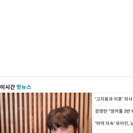
이시간
핫뉴스
'고지용과 이혼' 의사
'마약 자숙' 유아인,