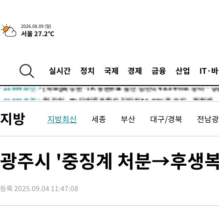
5시간 전 >
이군이 불법 군시설 건설한 레바논 남부에서 레바논군 3명 폭발로 
-30426초 전 >
네타냐후, 트럼프의 가자 평화 2차 15개조 평화안 '거부'
2026.08.09 (일)
서울 27.2℃
-27022초 전 >
이강인 ATM 입단식에 '상암벌 들썩'…"세계적인 선수 되길"
-26018초 전 >
태풍 돌핀, 중 저장성 타이저우시 해안에 상륙 (1보)
-23364초 전 >
AT마드리드 데뷔 앞둔 이강인, 맨시티전 선발 대신 '벤치 시작'
실시간
정치
국제
경제
금융
산업
IT·
-21994초 전 >
[속보]與 강원·TK 당원투표 합산 김민석 48.54%로 승리…
44.40%
-21328초 전 >
與 강원·TK 당원투표 합산 김민석 46.01%로 승리…정청래
44.53%
-21168초 전 >
[속보]與전대 권리당원투표…강원·경북 김민석, 대구 정청래 
지방
지방최신
세종
부산
대구/경북
전남광
-20975초 전 >
[속보]與 당대표 경선, 경북 권리당원 투표 김민석 47.37%·
45.71%
-20877초 전 >
[속보]與 당대표 경선, 대구 권리당원 투표 정청래 47.82%·
46.35%
-20674초 전 >
[속보]與 당대표 경선, 강원 권리당원 투표 김민석 승리…50.3
광주시 '중징계 처분→후생복
득표
-18592초 전 >
"일본축구협회, 대한축구협회 성 접대 의혹 심판 조사"
-11234초 전 >
[속보]장은수, KLPGA 제주삼다수 역전 우승…데뷔 10년 차에
정상
등록 2025.09.04 11:47:08
-6599초 전 >
"얼마나 더웠으면"…안동 물길공원서 헤엄친 구렁이 '소동'
-6526초 전 >
손흥민, 68분 뛰고 2경기 침묵…LAFC, 톨루카에 1-0 승리(종합
-5798초 전 >
'2경기 연속 침묵' 손흥민, 톨루카전 68분만 뛰고 슈팅 0개