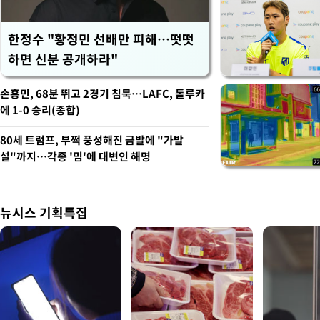
한정수 "황정민 선배만 피해…떳떳
하면 신분 공개하라"
손흥민, 68분 뛰고 2경기 침묵…LAFC, 톨루카
에 1-0 승리(종합)
80세 트럼프, 부쩍 풍성해진 금발에 "가발
설"까지…각종 '밈'에 대변인 해명
뉴시스 기획특집