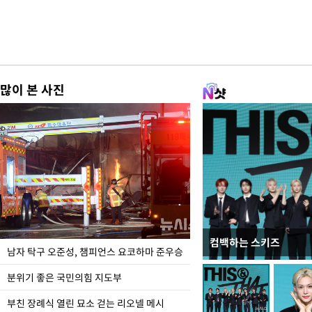
많이 본 사진
컴백하는 스키즈
한-미, UFS연합연습 1
남자 탁구 오준성, 챔피언스 요코하마 준우승
분위기 좋은 국민의힘 지도부
부친 장례식 열린 묘소 걷는 리오넬 메시