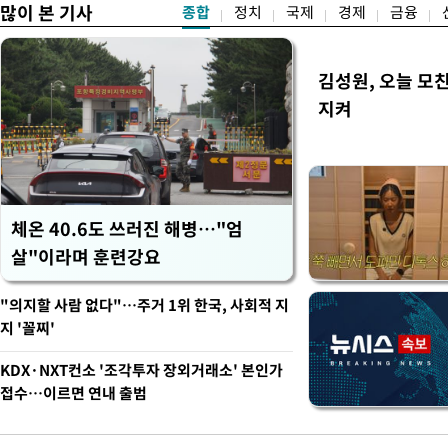
많이 본 기사
종합
정치
국제
경제
금융
김성원, 오늘 모
지켜
체온 40.6도 쓰러진 해병…"엄
살"이라며 훈련강요
"의지할 사람 없다"…주거 1위 한국, 사회적 지
지 '꼴찌'
KDX·NXT컨소 '조각투자 장외거래소' 본인가
접수…이르면 연내 출범