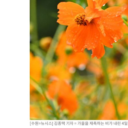
[수원=뉴시스] 김종택 기자 = 가을을 재촉하는 비가 내린 