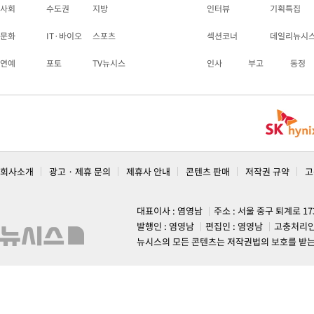
사회
수도권
지방
인터뷰
기획특집
문화
IT·바이오
스포츠
섹션코너
데일리뉴시
연예
포토
TV뉴시스
인사
부고
동정
회사소개
광고 · 제휴 문의
제휴사 안내
콘텐츠 판매
저작권 규약
고
대표이사 : 염영남
주소 : 서울 중구 퇴계로 1
발행인 : 염영남
편집인 : 염영남
고충처리인
뉴시스의 모든 콘텐츠는 저작권법의 보호를 받는 바, 무