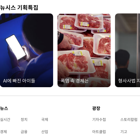
뉴시스 기획특집
AI에 빠진 아이들
폭염 속 경제는
형사사법 
뉴스
광장
실시간
정치
국제
기자수첩
스토리칼럼
경제
금융
산업
아트클럽
기고