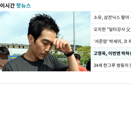
이시간
핫뉴스
'서준맘' 박세미, 코
34세 한그루 쌍둥이