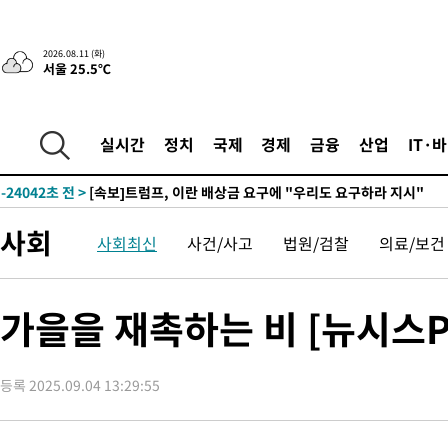
2026.08.11 (화)
서울 25.5℃
실시간
정치
국제
경제
금융
산업
IT·
-24042초 전 >
[속보]트럼프, 이란 배상금 요구에 "우리도 요구하라 지시"
사회
사회최신
사건/사고
법원/검찰
의료/보건
가을을 재촉하는 비 [뉴시스Pi
등록 2025.09.04 13:29:55