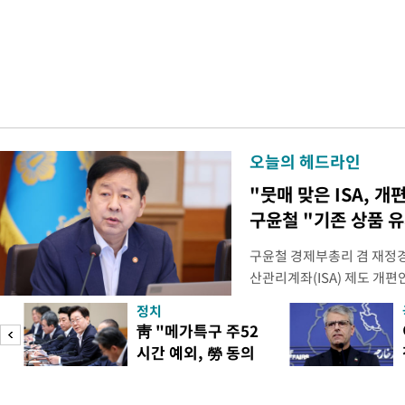
오늘의 헤드라인
"뭇매 맞은 ISA, 개
구윤철 "기존 상품 
구윤철 경제부총리 겸 재정경
산관리계좌(ISA) 제도 개편
다"며 "국민 의견까지 수렴해
정치
토할 예정"이라고 밝혔다. 
靑 "메가특구 주52
셜미디어(SNS) 엑스(X·옛
시간 예외, 勞 동의
개편안은 지난 4일부터 오는
필요"