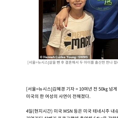
1시간 전 >
[속보]원·달러 환율, 오전 9시 1410.3원
2시간 전 >
[속보]코스닥, 8.85포인트(1.11%) 오른 807.66 개장
2시간 전 >
[속보]코스피, 47.56포인트(0.76%) 오른 6306.33 개장
2시간 전 >
[속보]지하철 1호선 상행선 용산역 무정차 통과…"집회·시위"
2시간 전 >
'낮 최고 34도' 전국 더위 지속…강원·경상권 오전 비
[서울=뉴시스]살을 뺀 후 결혼해서 두 아이를 출산한 한나 컬리 영과
[서울=뉴시스]김혜경 기자 = 10여년 전 50㎏ 넘
미국의 한 여성의 사연이 전해졌다.
4일(현지시간) 미국 MSN 등은 미국 테네시주 내슈