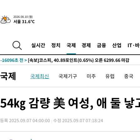
진…상생무역금융 5조 공급"
-24231초 전 >
[속보]강훈식 "연내 메가특구특별법 제정 추진…인허가·환경
평가 단축"
-22599초 전 >
[속보]경찰, '내부 비리' 자진신고자 징계 감면…포상금 1억으
2026.08.10 (월)
서울 31.6℃
대
-21843초 전 >
누그러진 극한 폭염…'낮 최고 34도' 무더위는 이어져[내일날씨
-18434초 전 >
제주 골프장서 멧돼지 출현 결국 사살…'이용객 대피'
-16252초 전 >
[속보]원·달러 환율, 2.3원 오른 1418.4원 마감
실시간
정치
국제
경제
금융
산업
IT·
-16096초 전 >
[속보]코스피, 40.89포인트(0.65%) 오른 6299.66 마감
-16082초 전 >
[속보]코스닥, 55.66포인트(6.97%) 오른 854.47 마감
-12789초 전 >
대포통장 107개로 불법도박 수익 5062억 세탁…19명 검거
국제
국제최신
국제기구
미주
유럽
중국
-11266초 전 >
[속보]이 대통령 "2028년 중순까지 광주 군공항 기능 다른 군
으로 임시 배치해 산단 조기 착공"
-8416초 전 >
포항스틸야드 관중석 천장 석재 낙하…K리그 전구장 긴급 점검
48분 전 >
[속보]'전장연 시위' 1호선 용산역 상행선 무정차 통과 종료
54㎏ 감량 美 여성, 애 둘 낳
1시간 전 >
[속보]코스닥 지수 5%대 급등에 '매수 사이드카' 발동
1시간 전 >
[속보]원·달러 환율, 오전 9시 1410.3원
등록 2025.09.07 04:00:00
수정 2025.09.07 07:18:24
2시간 전 >
[속보]코스닥, 8.85포인트(1.11%) 오른 807.66 개장
2시간 전 >
[속보]코스피, 47.56포인트(0.76%) 오른 6306.33 개장
2시간 전 >
[속보]지하철 1호선 상행선 용산역 무정차 통과…"집회·시위"