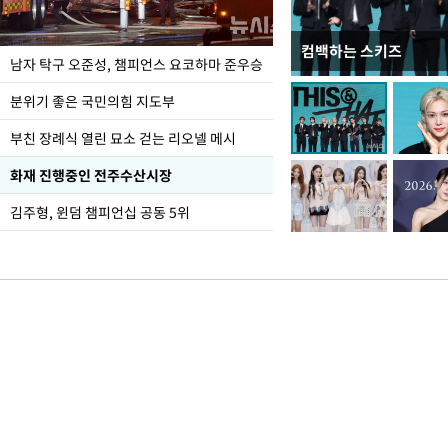
컴백하는 스키즈
한-미, UFS연합연습 1
남자 탁구 오준성, 챔피언스 요코하마 준우승
분위기 좋은 국민의힘 지도부
부친 장례식 열린 묘소 걷는 리오넬 메시
화재 진행중인 전주수산시장
김주형, 윈덤 챔피언십 공동 5위