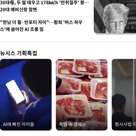
30대母, 두 딸 태우고 178㎞/h '만취질주' 쾅…
20대 예비신랑 참변
"한남 더 휠·반포터 자이"…황희 '버스 하우
스'에 쏟아진 AI 조롱 밈
뉴시스 기획특집
AI에 빠진 아이들
폭염 속 경제는
형사사법 