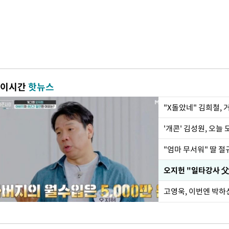
이시간
핫뉴스
"X돌았네" 김희철,
'개콘' 김성원, 오늘