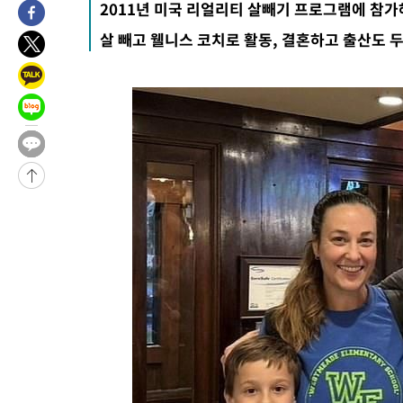
2011년 미국 리얼리티 살빼기 프로그램에 참가
2시간 전 >
'낮 최고 34도' 전국 더위 지속…강원·경상권 오전 비
살 빼고 웰니스 코치로 활동, 결혼하고 출산도 두
-26044초 전 >
[단독]체온 40.6도 쓰러진 해명…"엄살"이라며 훈련강요
-25052초 전 >
[속보]강훈식 "충청권 246조·영남권 107조 투자 프로젝트 올
수"
-24699초 전 >
[속보]강훈식 "반도체 함께 성장 프로젝트 10년간 1조원 규모 
진…상생무역금융 5조 공급"
-24251초 전 >
[속보]강훈식 "연내 메가특구특별법 제정 추진…인허가·환경
평가 단축"
-22619초 전 >
[속보]경찰, '내부 비리' 자진신고자 징계 감면…포상금 1억으
대
-21863초 전 >
누그러진 극한 폭염…'낮 최고 34도' 무더위는 이어져[내일날씨
-18454초 전 >
제주 골프장서 멧돼지 출현 결국 사살…'이용객 대피'
-16272초 전 >
[속보]원·달러 환율, 2.3원 오른 1418.4원 마감
-16116초 전 >
[속보]코스피, 40.89포인트(0.65%) 오른 6299.66 마감
-16102초 전 >
[속보]코스닥, 55.66포인트(6.97%) 오른 854.47 마감
-12809초 전 >
대포통장 107개로 불법도박 수익 5062억 세탁…19명 검거
-11286초 전 >
[속보]이 대통령 "2028년 중순까지 광주 군공항 기능 다른 군
으로 임시 배치해 산단 조기 착공"
-8436초 전 >
포항스틸야드 관중석 천장 석재 낙하…K리그 전구장 긴급 점검
48분 전 >
[속보]'전장연 시위' 1호선 용산역 상행선 무정차 통과 종료
1시간 전 >
[속보]코스닥 지수 5%대 급등에 '매수 사이드카' 발동