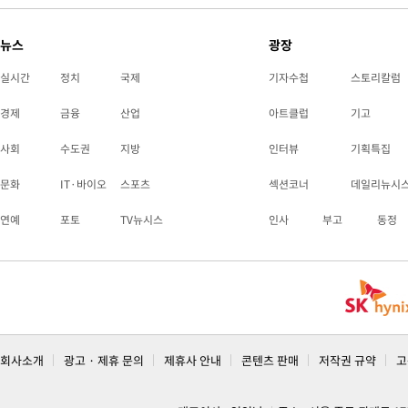
뉴스
광장
실시간
정치
국제
기자수첩
스토리칼럼
경제
금융
산업
아트클럽
기고
사회
수도권
지방
인터뷰
기획특집
문화
IT·바이오
스포츠
섹션코너
데일리뉴시
연예
포토
TV뉴시스
인사
부고
동정
회사소개
광고 · 제휴 문의
제휴사 안내
콘텐츠 판매
저작권 규약
고