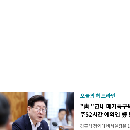
오늘의 헤드라인
"靑 "연내 메가특구
주52시간 예외엔 勞 
강훈식 청와대 비서실장은 1