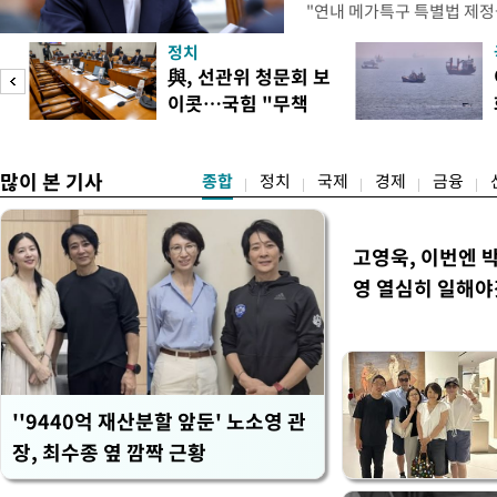
"연내 메가특구 특별법 제정
향평가 등을 단축하고 전력, 
정치
교육 등 정주 여건을 신속하
與, 선관위 청문회 보
실장은 이날 오후 청와대 춘
이콧…국힘 "무책
프로젝트가 과감한 규제 혁신
임"
많이 본 기사
종합
정치
국제
경제
금융
고영욱, 이번엔 
영 열심히 일해야
''9440억 재산분할 앞둔' 노소영 관
장, 최수종 옆 깜짝 근황