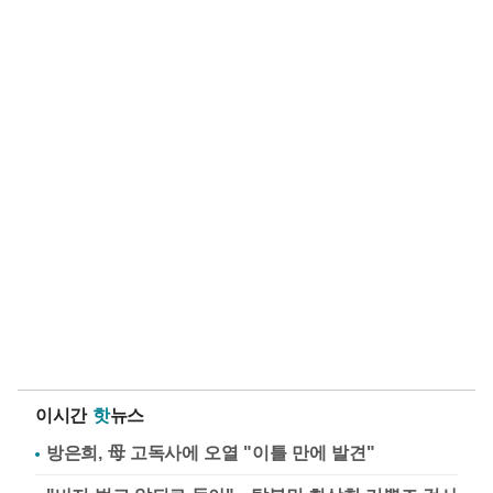
이시간
핫
뉴스
방은희, 母 고독사에 오열 "이틀 만에 발견"