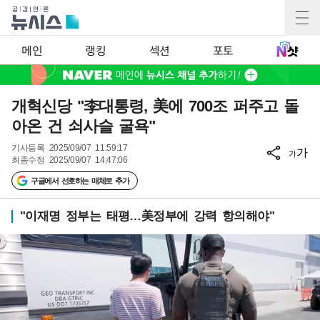
메인
랭킹
섹션
포토
개혁신당 "李대통령, 美에 700조 퍼주고 돌
아온 건 쇠사슬 굴욕"
기사등록
2025/09/07 11:59:17
가
가
최종수정
2025/09/07 14:47:06
구글에서 선호하는 매체로 추가
"이재명 정부는 태평…美정부에 강력 항의해야"