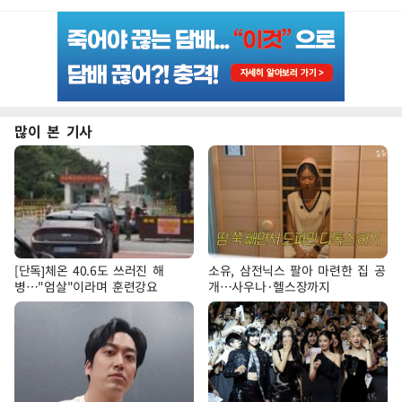
많이 본 기사
[단독]체온 40.6도 쓰러진 해
소유, 삼전닉스 팔아 마련한 집 공
병…"엄살"이라며 훈련강요
개…사우나·헬스장까지