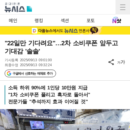
메인
랭킹
섹션
포토
"22일만 기다려요"…2차 소비쿠폰 앞두고
기대감 '솔솔'
기사등록
2025/09/13 09:01:00
가
가
최종수정
2025/09/13 09:32:24
구글에서 선호하는 매체로 추가
소득 하위 90%에 1인당 10만원 지급
"1차 소비쿠폰 풀리고 흑자로 돌아서"
전문가들 "추석까지 효과 이어질 것"