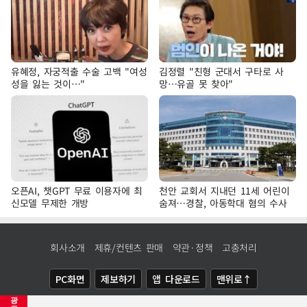
유혜정, 자궁적출 수술 고백 "여성
김정렬 "친형 군대서 구타로 사
성을 잃는 것이…"
망…유골 못 찾아"
오픈AI, 챗GPT 무료 이용자에 최
천안 교회서 지내던 11세 어린이
신모델 무제한 개방
숨져…경찰, 아동학대 혐의 수사
회사소개
제휴/컨텐츠 판매
약관·정책
고충처리
PC화면
제보하기
앱 다운로드
맨위로↑
광