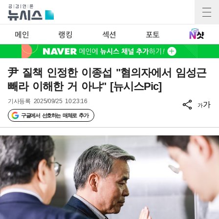
메인
랭킹
섹션
포토
尹 질책 인정한 이종섭 "혐의자에서 임성근
빼라 이해한 거 아냐" [뉴시스Pic]
기사등록
2025/09/25 10:23:16
가
가
구글에서 선호하는 매체로 추가