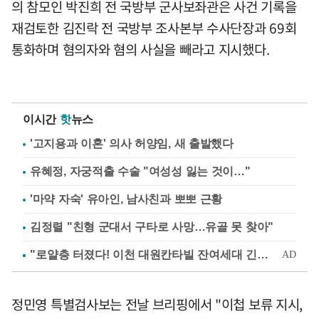
의 참모인 박진희 전 국방부 군사보좌관은 사건 기록을
재검토한 김진락 전 국방부 조사본부 수사단장과 69회
통화하며 혐의자와 혐의 사실을 빼라고 지시했다.
이시간
핫
뉴스
'고지용과 이혼' 의사 허양임, 새 출발했다
유혜정, 자궁적출 수술 "여성성 잃는 것이…"
'마약 자숙' 유아인, 남사친과 뽀뽀 근황
김정렬 "친형 군대서 구타로 사망…유골 못 찾아"
정민영 특별검사보는 전날 브리핑에서 "이첩 보류 지시,