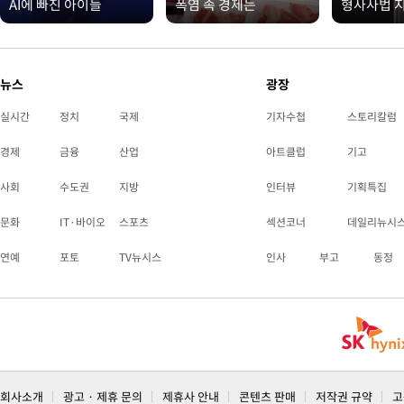
AI에 빠진 아이들
폭염 속 경제는
형사사법 
뉴스
광장
실시간
정치
국제
기자수첩
스토리칼럼
경제
금융
산업
아트클럽
기고
사회
수도권
지방
인터뷰
기획특집
문화
IT·바이오
스포츠
섹션코너
데일리뉴시
연예
포토
TV뉴시스
인사
부고
동정
회사소개
광고 · 제휴 문의
제휴사 안내
콘텐츠 판매
저작권 규약
고