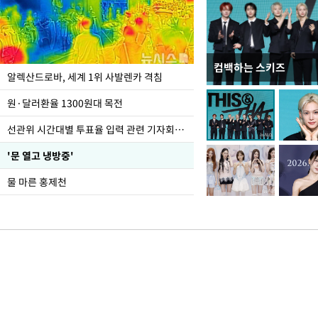
컴백하는 스키즈
극한 폭염에 바닥 드
알렉산드로바, 세계 1위 사발렌카 격침
도
원·달러환율 1300원대 목전
선관위 시간대별 투표율 입력 관련 기자회견하는 주진우 의원
'문 열고 냉방중'
물 마른 홍제천