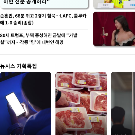
하면 신분 공개하라"
손흥민, 68분 뛰고 2경기 침묵…LAFC, 톨루카
에 1-0 승리(종합)
80세 트럼프, 부쩍 풍성해진 금발에 "가발
설"까지…각종 '밈'에 대변인 해명
뉴시스 기획특집