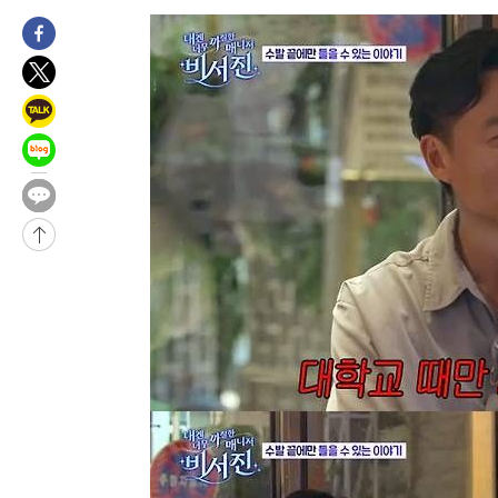
-8319초 전 >
손흥민, 68분 뛰고 2경기 침묵…LAFC, 톨루카에 1-0 승리(종합
-7591초 전 >
'2경기 연속 침묵' 손흥민, 톨루카전 68분만 뛰고 슈팅 0개
-6343초 전 >
이강인, 오늘 서울서 AT마드리드 입단식…'전례 없는 특급대우'
1시간 전 >
'여긴 20도, 저긴 50도'…열화상 카메라로 본 폭염 저감시설 '온도
2시간 전 >
콜롬비아 신임 우파 대통령 취임 하루만에 차량폭탄 폭발 사건
3시간 전 >
튀르키예 외무장관, "메카 3국 방위협정은 이란이 목표 아냐 " 밝혀
4시간 전 >
이군이 불법 군시설 건설한 레바논 남부에서 레바논군 3명 폭발로 
-32219초 전 >
네타냐후, 트럼프의 가자 평화 2차 15개조 평화안 '거부'
-28815초 전 >
이강인 ATM 입단식에 '상암벌 들썩'…"세계적인 선수 되길"
-27811초 전 >
태풍 돌핀, 중 저장성 타이저우시 해안에 상륙 (1보)
-25157초 전 >
AT마드리드 데뷔 앞둔 이강인, 맨시티전 선발 대신 '벤치 시작'
-23787초 전 >
[속보]與 강원·TK 당원투표 합산 김민석 48.54%로 승리…
44.40%
-23121초 전 >
與 강원·TK 당원투표 합산 김민석 46.01%로 승리…정청래
44.53%
-22961초 전 >
[속보]與전대 권리당원투표…강원·경북 김민석, 대구 정청래 
-22768초 전 >
[속보]與 당대표 경선, 경북 권리당원 투표 김민석 47.37%·
45.71%
-22670초 전 >
[속보]與 당대표 경선, 대구 권리당원 투표 정청래 47.82%·