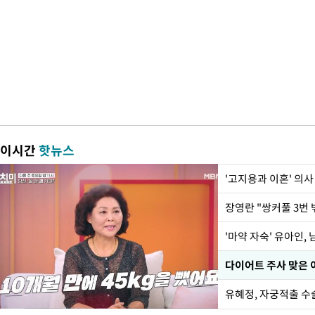
이시간
핫뉴스
'고지용과 이혼' 의사
'마약 자숙' 유아인,
유혜정, 자궁적출 수