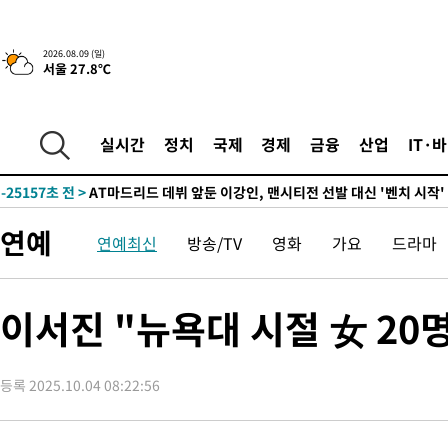
2026.08.09 (일)
서울 27.8℃
4시간 전 >
이군이 불법 군시설 건설한 레바논 남부에서 레바논군 3명 폭발로 
-32219초 전 >
네타냐후, 트럼프의 가자 평화 2차 15개조 평화안 '거부'
-28815초 전 >
이강인 ATM 입단식에 '상암벌 들썩'…"세계적인 선수 되길"
실시간
정치
국제
경제
금융
산업
IT·
-27811초 전 >
태풍 돌핀, 중 저장성 타이저우시 해안에 상륙 (1보)
-25157초 전 >
AT마드리드 데뷔 앞둔 이강인, 맨시티전 선발 대신 '벤치 시작'
-23787초 전 >
[속보]與 강원·TK 당원투표 합산 김민석 48.54%로 승리…
연예
연예최신
방송/TV
영화
가요
드라마
44.40%
-23121초 전 >
與 강원·TK 당원투표 합산 김민석 46.01%로 승리…정청래
44.53%
-22961초 전 >
[속보]與전대 권리당원투표…강원·경북 김민석, 대구 정청래 
-22768초 전 >
[속보]與 당대표 경선, 경북 권리당원 투표 김민석 47.37%·
이서진 "뉴욕대 시절 女 20
45.71%
-22670초 전 >
[속보]與 당대표 경선, 대구 권리당원 투표 정청래 47.82%·
46.35%
-22467초 전 >
[속보]與 당대표 경선, 강원 권리당원 투표 김민석 승리…50.3
득표
등록 2025.10.04 08:22:56
-20385초 전 >
"일본축구협회, 대한축구협회 성 접대 의혹 심판 조사"
-13027초 전 >
[속보]장은수, KLPGA 제주삼다수 역전 우승…데뷔 10년 차에
정상
-8392초 전 >
"얼마나 더웠으면"…안동 물길공원서 헤엄친 구렁이 '소동'