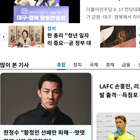
더불어민주당 8·17 전당대
가 강원·대구·경북에서 치
48.54%(1만8977표)를 
정치
를 1622표(4.14%p) 차
피
한 총리 "청년 일자
·인천 권리당원 투표에서도 
리 중요…곧 정부 대
적 합산(가중치 미반영)에서도
책"
많이 본 기사
종합
정치
국제
경제
금융
LAFC 손흥민, 
발 출격…득점포
한정수 "황정민 선배만 피해…떳떳