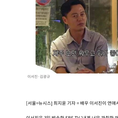
46.35%
-22467초 전 >
[속보]與 당대표 경선, 강원 권리당원 투표 김민석 승리…50.3
득표
-20385초 전 >
"일본축구협회, 대한축구협회 성 접대 의혹 심판 조사"
-13027초 전 >
[속보]장은수, KLPGA 제주삼다수 역전 우승…데뷔 10년 차에
정상
-8392초 전 >
"얼마나 더웠으면"…안동 물길공원서 헤엄친 구렁이 '소동'
-8319초 전 >
손흥민, 68분 뛰고 2경기 침묵…LAFC, 톨루카에 1-0 승리(종합
-7591초 전 >
'2경기 연속 침묵' 손흥민, 톨루카전 68분만 뛰고 슈팅 0개
-6343초 전 >
이강인, 오늘 서울서 AT마드리드 입단식…'전례 없는 특급대우'
1시간 전 >
'여긴 20도, 저긴 50도'…열화상 카메라로 본 폭염 저감시설 '온도
2시간 전 >
콜롬비아 신임 우파 대통령 취임 하루만에 차량폭탄 폭발 사건
3시간 전 >
튀르키예 외무장관, "메카 3국 방위협정은 이란이 목표 아냐 " 밝혀
이서진·김광규
4시간 전 >
이군이 불법 군시설 건설한 레바논 남부에서 레바논군 3명 폭발로 
[서울=뉴시스] 최지윤 기자 = 배우 이서진이 연애
이서진은 3일 방송한 SBS TV '내겐 너무 까칠한 