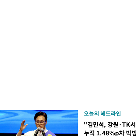
오늘의 헤드라인
"김민석, 강원·TK
누적 1.48%p차 박