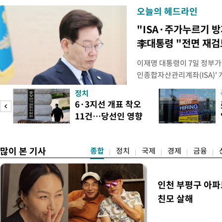
오늘의 헤드라인
"ISA·주가누르기 
李대통령 "전면 재검
이재명 대통령이 7일 정부가
인종합자산관리계좌(ISA)' 
안'을 전면 재검토 할 것을 
정치
들과의 상황 점검 회의에서 I
6·3지선 개표 착오
지법안을 둘러싼 투자자들의 
11건…당선인 영향
았다. 이 자리에서 이 대통령
도
없어
많이 본 기사
종합
정치
국제
경제
금융
인천 부평구 아파
친모 살해