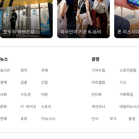
모두의 정신건강
외국인이 키운 K-소비
폰 리스시
뉴스
광장
실시간
정치
국제
기자수첩
스토리칼럼
경제
금융
산업
아트클럽
기고
사회
수도권
지방
인터뷰
기획특집
문화
IT·바이오
스포츠
섹션코너
데일리뉴시
연예
포토
TV뉴시스
인사
부고
동정