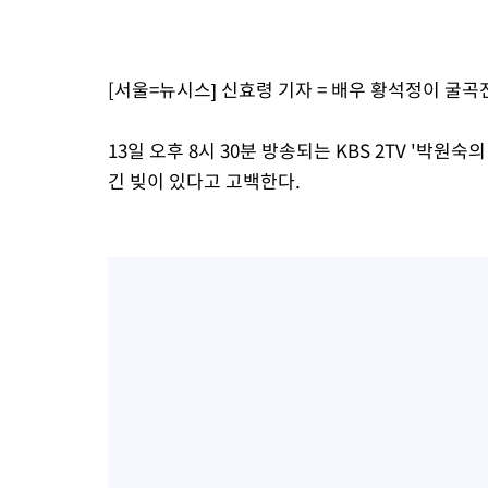
4시간 전 >
[속보]종합특검, '계엄 수용공간 확보' 신용해 前교정본부장 기소
4시간 전 >
외신들도 주목한 韓축구 파문…"국민적 공분에 수사 재개"
[서울=뉴시스] 신효령 기자 = 배우 황석정이 굴곡
4시간 전 >
11시간 압수수색에 성접대 파문까지…'쑥대밭' 된 축구협회
5시간 전 >
[속보]규제합리화위원회 부위원장에 김태유 서울대 공대 교수…이
후임
13일 오후 8시 30분 방송되는 KBS 2TV '박
긴 빚이 있다고 고백한다.