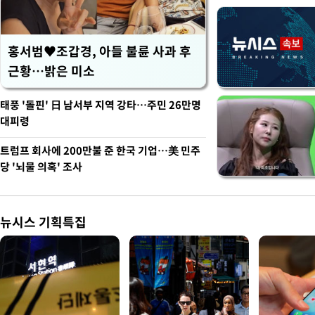
홍서범♥조갑경, 아들 불륜 사과 후
근황…밝은 미소
태풍 '돌핀' 日 남서부 지역 강타…주민 26만명
대피령
트럼프 회사에 200만불 준 한국 기업…美 민주
당 '뇌물 의혹' 조사
뉴시스 기획특집