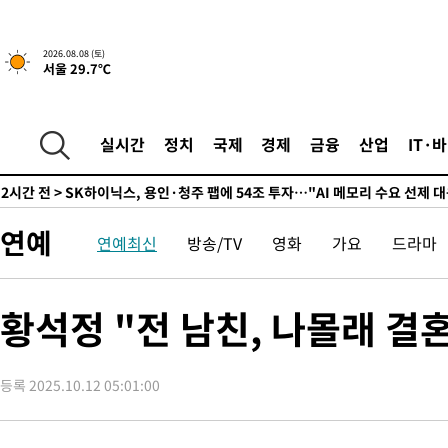
실천"
-2699초 전 >
이란, "오만과 '중앙 단일 루트' 합의…북쪽 인바운드·남쪽 아
드는 임시"
1시간 전 >
"낮 기온 소폭 하락"…수도권 폭염중대경보, 폭염경보로 하향
2026.08.08 (토)
서울 29.7℃
1시간 전 >
[속보]이 대통령, '호우피해' 안동·의성 관할 4개 면 특별재난지역
1시간 전 >
[단독]중수청 지원 검사들, 정원 초과 시 낮은 계급 임용…희망지 못
수도
2시간 전 >
낮 최고 37도 찜통더위…곳곳 소나기·강원 많은 비[내일날씨]
실시간
정치
국제
경제
금융
산업
IT·
2시간 전 >
SK하이닉스, 용인·청주 팹에 54조 투자…"AI 메모리 수요 선제 대
3시간 전 >
여자배구 이재영·이다영 자매, 아제르바이잔 투란VC 입단
3시간 전 >
외국인 심판 성 접대 7경기 들여다보니…한국 축구 '5승 2무'
연예
연예최신
방송/TV
영화
가요
드라마
3시간 전 >
[속보]코스닥, 2.86포인트(0.36%) 내린 798.81마감
3시간 전 >
[속보]코스피, 6200선 약보합…0.60% 내린 6258.77에 마쳐
3시간 전 >
[속보]원·달러 환율, 7.7원 내린 1416.1원 마감
황석정 "전 남친, 나몰래 결
3시간 전 >
[속보] 노원서 40.1도 관측…서울, 2018년 이후 첫 40도
4시간 전 >
[속보]종합특검, '계엄 수용공간 확보' 신용해 前교정본부장 기소
등록 2025.10.12 05:01:00
4시간 전 >
외신들도 주목한 韓축구 파문…"국민적 공분에 수사 재개"
4시간 전 >
11시간 압수수색에 성접대 파문까지…'쑥대밭' 된 축구협회
5시간 전 >
[속보]규제합리화위원회 부위원장에 김태유 서울대 공대 교수…이