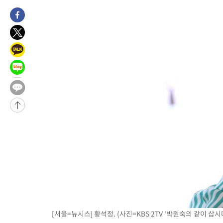
후임
-11184초 전 >
이강인, 폭염 속 AT마드리드 첫 훈련…80명 식사 대접까지(종
-8323초 전 >
미 사업체 일자리, 7월에 2.3만개 순감하고 그 전 2개월 10.3만
향수정 (2보)
-7771초 전 >
[속보] 미 사업체, 일자리 7월에 2.3만 개 줄어…실업률은 4.1%
↓
-3634초 전 >
[속보]이 대통령 "부동산 공급 기존 사고방식 매달리지 말고 과
실천"
-2719초 전 >
이란, "오만과 '중앙 단일 루트' 합의…북쪽 인바운드·남쪽 아
드는 임시"
1시간 전 >
"낮 기온 소폭 하락"…수도권 폭염중대경보, 폭염경보로 하향
1시간 전 >
[속보]이 대통령, '호우피해' 안동·의성 관할 4개 면 특별재난지역
1시간 전 >
[단독]중수청 지원 검사들, 정원 초과 시 낮은 계급 임용…희망지 못
수도
2시간 전 >
낮 최고 37도 찜통더위…곳곳 소나기·강원 많은 비[내일날씨]
2시간 전 >
SK하이닉스, 용인·청주 팹에 54조 투자…"AI 메모리 수요 선제 대
3시간 전 >
여자배구 이재영·이다영 자매, 아제르바이잔 투란VC 입단
3시간 전 >
외국인 심판 성 접대 7경기 들여다보니…한국 축구 '5승 2무'
3시간 전 >
[속보]코스닥, 2.86포인트(0.36%) 내린 798.81마감
3시간 전 >
[속보]코스피, 6200선 약보합…0.60% 내린 6258.77에 마쳐
3시간 전 >
[속보]원·달러 환율, 7.7원 내린 1416.1원 마감
[서울=뉴시스] 황석정. (사진=KBS 2TV '박원숙의 같이 삽시다' 
3시간 전 >
[속보] 노원서 40.1도 관측…서울, 2018년 이후 첫 40도