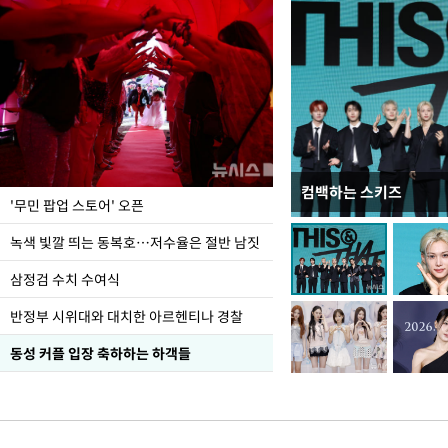
컴백하는 스키즈
지석천 뒤덮은 개구리
'무민 팝업 스토어' 오픈
녹색 빛깔 띄는 동복호…저수율은 절반 남짓
삼정검 수치 수여식
반정부 시위대와 대치한 아르헨티나 경찰
동성 커플 입장 축하하는 하객들