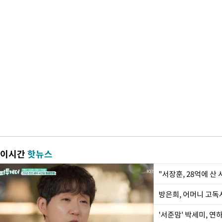
이시간
핫뉴스
"서장훈, 28억에 산
방은희, 어머니 고독사
'서준맘' 박세미, 연