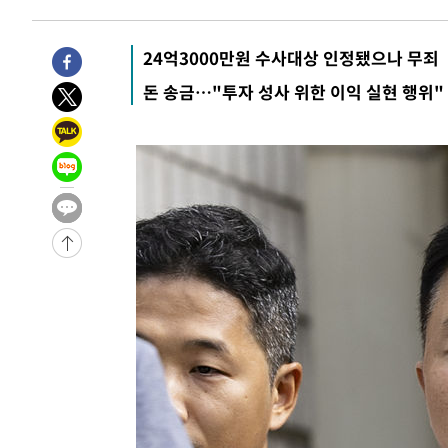
16분 전 >
[속보] 뉴욕증시, 일제 하락 마감…나스닥 0.06%↓
-31406초 전 >
[속보]규제합리화위원회 부위원장에 김태유 서울대 공대
24억3000만원 수사대상 인정됐으나 무죄
병태 후임
-27764초 전 >
[속보]국힘 윤리위, '돌려차기 발언' 진종오·서범수 징계
돈 송금…"투자 성사 위한 이익 실현 행위"
-23089초 전 >
[속보] 7월 중국 수출 23.9%↑ 수입 27.5%↑…무역총
25.3%↑
-20249초 전 >
[속보]'채상병 순직 책임' 임성근, 항소심도 징역 3년
-20115초 전 >
[속보]종합특검, '관저이전 봐주기 감사' 유병호 구속기소
-16715초 전 >
민주 콩고 에볼라환자 4천명 돌파, 4053명 발생 1850명
-15965초 전 >
[속보]'300억원대 사기 혐의' 차가원 대표 구속 송치
-15159초 전 >
"미 전국적 살모네라 식중독 원인은 멕시코산 할라피뇨"--
-13672초 전 >
[속보]경찰·노동부, HL만도 평택사업장 끼임 사망 관련
-13553초 전 >
[속보]합수본, '투표율 허위 입력' 중앙·서울·경기도 선관
압수수색
-13308초 전 >
[속보]원·달러 환율, 오전 9시 1423.8원
-13104초 전 >
[속보]삼성전자·SK하이닉스 동반 강보합…1%대 상승 
-13090초 전 >
[속보]코스닥, 5.95포인트(0.74%) 상승한 807.62개장
-13058초 전 >
[속보]코스피, 6300선 재탈환…1.09% 오른 6365.07 
-10223초 전 >
시리아 다마스쿠스 교외에서 미니버스 폭발.. 14명 부상, 