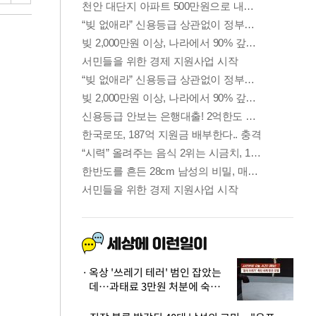
옥상 '쓰레기 테러' 범인 잡았는
데…과태료 3만원 처분에 숙박업
주 허탈