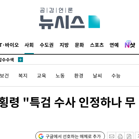
 사망
 CDC
IT·바이오
사회
수도권
지방
문화
스포츠
연예
 압수수색
위 등 9곳
/보건
복지
교육
노동
환경
날씨
수능
출발
개장
 횡령 "특검 수사 인정하나 무
3명은 중
에서 두차
0일 후 발
구글에서 선호하는 매체로 추가