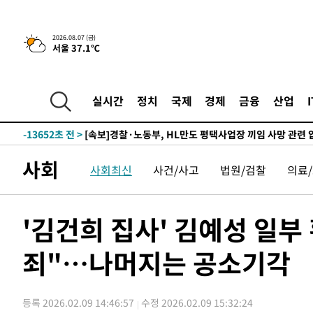
25.3%↑
-20229초 전 >
[속보]'채상병 순직 책임' 임성근, 항소심도 징역 3년
-20095초 전 >
[속보]종합특검, '관저이전 봐주기 감사' 유병호 구속기소
2026.08.07 (금)
서울 37.1℃
-16695초 전 >
민주 콩고 에볼라환자 4천명 돌파, 4053명 발생 1850명
-15945초 전 >
[속보]'300억원대 사기 혐의' 차가원 대표 구속 송치
-15139초 전 >
"미 전국적 살모네라 식중독 원인은 멕시코산 할라피뇨"--
실시간
정치
국제
경제
금융
산업
-13652초 전 >
[속보]경찰·노동부, HL만도 평택사업장 끼임 사망 관련
-13533초 전 >
[속보]합수본, '투표율 허위 입력' 중앙·서울·경기도 선관
압수수색
-13288초 전 >
[속보]원·달러 환율, 오전 9시 1423.8원
사회
사회최신
사건/사고
법원/검찰
의료
-13084초 전 >
[속보]삼성전자·SK하이닉스 동반 강보합…1%대 상승 
-13070초 전 >
[속보]코스닥, 5.95포인트(0.74%) 상승한 807.62개장
-13038초 전 >
[속보]코스피, 6300선 재탈환…1.09% 오른 6365.07 
'김건희 집사' 김예성 일부
-10203초 전 >
시리아 다마스쿠스 교외에서 미니버스 폭발.. 14명 부상, 
태
죄"…나머지는 공소기각
-9501초 전 >
입추에도 극한더위…서울 낮 39도 '폭염중대경보'
-4465초 전 >
이란, 호르무즈서 "적국 목표물들"과 대치로 남부 케슘섬
례 큰 폭발음
-3180초 전 >
[속보]美, 폴리실리콘 수입 규제…파생제품 15% 관세, 12
등록 2026.02.09 14:46:57
수정 2026.02.09 15:32:24
효
-1331초 전 >
[속보]트럼프, 美 원정출산 금지 행정명령 서명