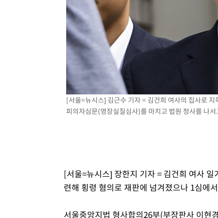
태
-9521초 전 >
입추에도 극한더위…서울 낮 39도 '폭염중대경보'
-4485초 전 >
이란, 호르무즈서 "적국 목표물들"과 대치로 남부 케슘섬
례 큰 폭발음
-3200초 전 >
[속보]美, 폴리실리콘 수입 규제…파생제품 15% 관세, 12
효
-1351초 전 >
[속보]트럼프, 美 원정출산 금지 행정명령 서명
15분 전 >
[속보] 뉴욕증시, 일제 하락 마감…나스닥 0.06%↓
[서울=뉴시스] 김근수 기자 = 김건희 여사의 집사로 
피의자심문(영장실질심사)를 마치고 법원 청사를 나서고 있다
[서울=뉴시스] 장한지 기자 = 김건희 여사 일
련해 횡령 혐의로 재판에 넘겨졌으나 1심에서
서울중앙지법 형사합의26부(부장판사 이현경