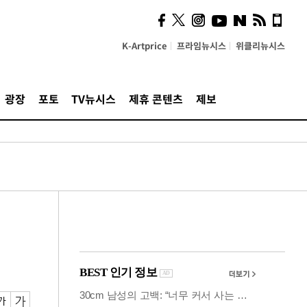
시, 스마트폰 액세서리에
NFC 더했다
K-Artprice
프라임뉴시스
위클리뉴시스
광장
포토
TV뉴시스
제휴 콘텐츠
제보