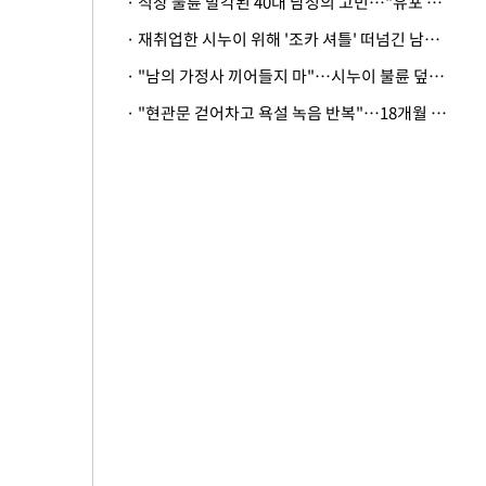
· 직장 불륜 발각된 40대 남성의 고민…"유포 동료 명예훼손·협박죄 고소 가능할까"
· 재취업한 시누이 위해 '조카 셔틀' 떠넘긴 남편…아내 "난 못한다"
· "남의 가정사 끼어들지 마"…시누이 불륜 덮으려는 남편에 억울한 아내
· "현관문 걷어차고 욕설 녹음 반복"…18개월 아기 키우는 집 뒤흔든 '앞집의 비극'