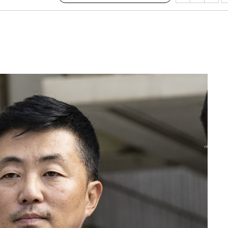
 교수…이
 절차 개시
액
 사망
 CDC
 압수수색
위 등 9곳
출발
개장
3명은 중