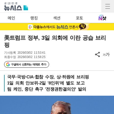
메인
랭킹
섹션
포토
美트럼프 정부, 3일 의회에 이란 공습 브리
핑
기사등록
2026/03/02 11:53:41
가
가
최종수정
2026/03/02 11:58:25
구글에서 선호하는 매체로 추가
국무·국방·CIA·합참 수장, 상·하원에 브리핑
1일 의회 안보위-2일 '8인위'에 별도 보고
팀 케인, 중단 촉구 '전쟁권한결의안' 발의