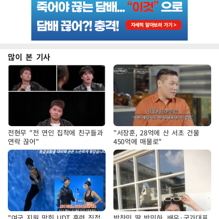
많이 본 기사
전현무 "전 연인 집착에 친구들과
"서장훈, 28억에 산 서초 건물
연락 끊어"
450억에 매물로"
"여군 지원 막힌 UDT 훈련 직접
박찬민 딸 박민하, 배우·국가대표