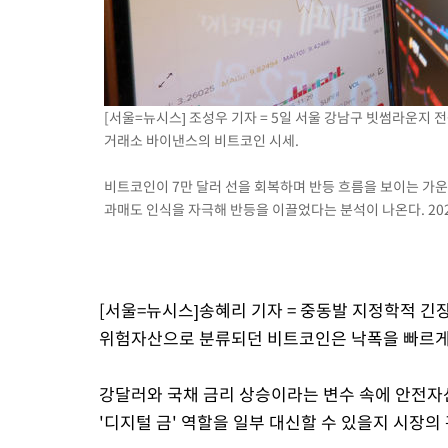
-21초 전 >
[속보]코스피, 301.88포인트(4.58%) 내린 6296.38 마감
1분 전 >
[속보]원·달러 환율, 0.7원 내린 1423.8원 마감
41분 전 >
"여기 떨어졌다"…다누리, 스페이스X 로켓 달 충돌 흔적 포착
1시간 전 >
손흥민, 5경기 연속골 실패…LAFC는 승부차기 끝 과달라하라 격파
[서울=뉴시스] 조성우 기자 = 5일 서울 강남구 빗썸라운지
3시간 전 >
내일까지 39도 '펄펄'…기상청 "태풍 지나며 폭염 잠시 꺾인다"
거래소 바이낸스의 비트코인 시세.
비트코인이 7만 달러 선을 회복하며 반등 흐름을 보이는 가
과매도 인식을 자극해 반등을 이끌었다는 분석이 나온다. 2026
[서울=뉴시스]송혜리 기자 = 중동발 지정학적 긴
위험자산으로 분류되던 비트코인은 낙폭을 빠르게
강달러와 국채 금리 상승이라는 변수 속에 안전자
'디지털 금' 역할을 일부 대신할 수 있을지 시장의