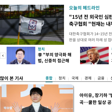
오늘의 헤드라인
"15년 전 외국인 심
축구협회 "현재는 내
대한축구협회가 14~15년 
판을 상대로 여러 차례 성 접
구계에 따르면 국회의 한 의원
정치
년 국제심판 10여 명에게 성
李 "부의 양극화 해
축구협회는 외국인 심판과 감
법, 신중히 접근해
수십만원에서 많게는 100만
야"
많이 본 기사
종합
정치
국제
경제
금융
아이유, 장기하 '
곡…쿨한 일상 