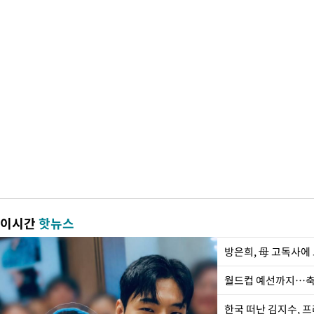
이시간
핫뉴스
방은희, 母 고독사에 
월드컵 예선까지…축
한국 떠난 김지수, 