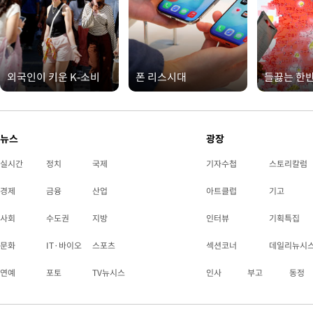
외국인이 키운 K-소비
폰 리스시대
들끓는 한
뉴스
광장
실시간
정치
국제
기자수첩
스토리칼럼
경제
금융
산업
아트클럽
기고
사회
수도권
지방
인터뷰
기획특집
문화
IT·바이오
스포츠
섹션코너
데일리뉴시
연예
포토
TV뉴시스
인사
부고
동정