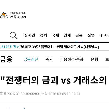
-22550초 전 >
경찰, '홍명보는 2순위' 결론냈던 스포츠윤리센터도 압수수색
-8146초 전 >
[속보]합참 "北 발사체는 단거리탄도미사일…감시·경계태세 강
2026.08.07 (금)
서울 31.4℃
-7894초 전 >
日방위성, 北이 동해로 쏜 발사체는 탄도미사일 가능성
-6324초 전 >
[속보] SKT, 에이닷 서비스 장애 발생…"원인 파악 중"
-5730초 전 >
[속보]합참 "북, 동해상으로 미상 발사체 발사"
실시간
정치
국제
경제
금융
산업
IT·
-5126초 전 >
'낮 최고 39도' 불볕더위…한밤 열대야도 계속[내일날씨]
-5085초 전 >
[속보]7~9일 프로야구 3연전도 폭염 취소…11일 재개
-4747초 전 >
"韓 외환시장 개입 관측 배경엔 美의 대한국 무역적자 있어"
금융
금융최신
증권
금융정책/통화
은행
보
-4574초 전 >
'월드컵 탈락 후폭풍' 축구협회…초유의 압수수색에 '충격·당황
-4414초 전 >
서울 낮 37.9도, 올여름 최고치 경신…영등포 순간 '40도'
-3976초 전 >
[속보]종합특검, 대검 추가 압수수색…내란 중요임무종사 혐의
"전쟁터의 금괴 vs 거래소의
-71초 전 >
[속보]코스닥, 800p 회복…0.26% 오른 801.67 마감
-1초 전 >
[속보]코스피, 301.88포인트(4.58%) 내린 6296.38 마감
등록 2026.03.08 10:00:00
수정 2026.03.08 10:02:24
2분 전 >
[속보]원·달러 환율, 0.7원 내린 1423.8원 마감
42분 전 >
"여기 떨어졌다"…다누리, 스페이스X 로켓 달 충돌 흔적 포착
1시간 전 >
손흥민, 5경기 연속골 실패…LAFC는 승부차기 끝 과달라하라 격파