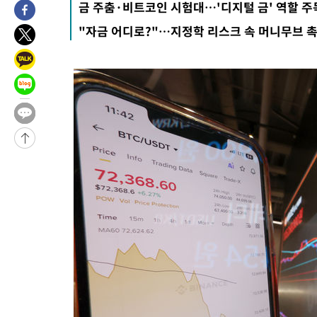
금 주춤·비트코인 시험대…'디지털 금' 역할 주
3시간 전 >
내일까지 39도 '펄펄'…기상청 "태풍 지나며 폭염 잠시 꺾인다"
"자금 어디로?"…지정학 리스크 속 머니무브 
-25656초 전 >
'월드컵 탈락 후폭풍' 축구협회…11시간 걸린 초유의 압수수색
합)
-25092초 전 >
[속보] 뉴욕증시, 혼조 출발…나스닥 0.3%↓, 다우 0.14%↑
-23885초 전 >
축구협회, 15년 전 심판 성 접대 파문에 "현재는 내부 지침 준수
-22570초 전 >
경찰, '홍명보는 2순위' 결론냈던 스포츠윤리센터도 압수수색
-8166초 전 >
[속보]합참 "北 발사체는 단거리탄도미사일…감시·경계태세 강
-7914초 전 >
日방위성, 北이 동해로 쏜 발사체는 탄도미사일 가능성
-6344초 전 >
[속보] SKT, 에이닷 서비스 장애 발생…"원인 파악 중"
-5750초 전 >
[속보]합참 "북, 동해상으로 미상 발사체 발사"
-5146초 전 >
'낮 최고 39도' 불볕더위…한밤 열대야도 계속[내일날씨]
-5105초 전 >
[속보]7~9일 프로야구 3연전도 폭염 취소…11일 재개
-4767초 전 >
"韓 외환시장 개입 관측 배경엔 美의 대한국 무역적자 있어"
-4594초 전 >
'월드컵 탈락 후폭풍' 축구협회…초유의 압수수색에 '충격·당황
-4434초 전 >
서울 낮 37.9도, 올여름 최고치 경신…영등포 순간 '40도'
-3996초 전 >
[속보]종합특검, 대검 추가 압수수색…내란 중요임무종사 혐의
-91초 전 >
[속보]코스닥, 800p 회복…0.26% 오른 801.67 마감