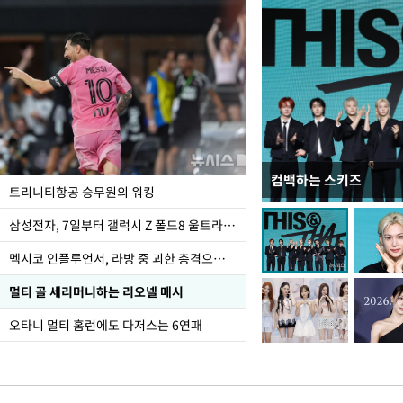
컴백하는 스키즈
입추 하루 앞둔 전남광
트리니티항공 승무원의 워킹
폭염
삼성전자, 7일부터 갤럭시 Z 폴드8 울트라·폴드8·플립8 출시
멕시코 인플루언서, 라방 중 괴한 총격으로 사망
멀티 골 세리머니하는 리오넬 메시
오타니 멀티 홈런에도 다저스는 6연패