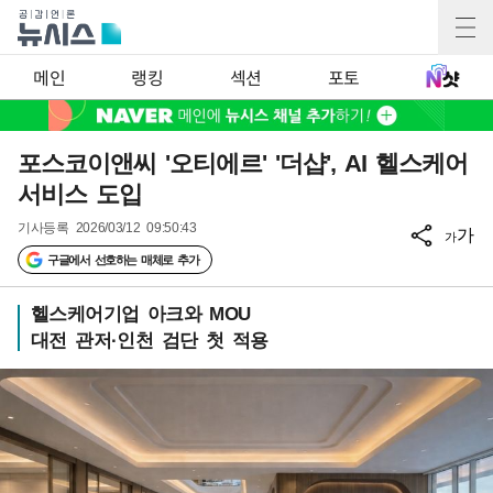
메인
랭킹
섹션
포토
포스코이앤씨 '오티에르' '더샵', AI 헬스케어
서비스 도입
기사등록
2026/03/12 09:50:43
가
가
구글에서 선호하는 매체로 추가
헬스케어기업 아크와 MOU
대전 관저·인천 검단 첫 적용