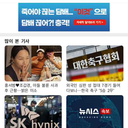
많이 본 기사
홍서범♥조갑경, 아들 불륜 사과
외국인 심판 성 접대 7경기 들여
후 근황…밝은 미소
다보니…한국 축구 '5승 2무'