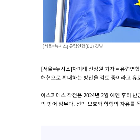
-6166초 전 >
[속보]원·달러 환율, 7.7원 내린 1416.1원 마감
-6055초 전 >
[속보] 노원서 40.1도 관측…서울, 2018년 이후 첫 40도
-3145초 전 >
[속보]종합특검, '계엄 수용공간 확보' 신용해 前교정본부
-2018초 전 >
외신들도 주목한 韓축구 파문…"국민적 공분에 수사 재개"
-1989초 전 >
11시간 압수수색에 성접대 파문까지…'쑥대밭' 된 축구협
[서울=뉴시스] 유럽연합(EU) 깃발
-1011초 전 >
[속보]규제합리화위원회 부위원장에 김태유 서울대 공대 
태 후임
[서울=뉴시스]차미례 신정원 기자 = 유럽연합
해협으로 확대하는 방안을 검토 중이라고 유로
아스피데스 작전은 2024년 2월 예멘 후티 반
의 방어 임무다. 선박 보호와 항행의 자유를 