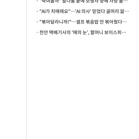
· "죽여줄까" 말다툼 끝에 보행자 향해 차량 돌진…50대 여성 중상
· "AI가 치매래요"…'AI 의사' 믿었다 골머리 앓는 美 의료계 '경고'
· "볶아달라니까!"…셀프 볶음밥 안 볶아줬다고 사장 폭행한 손님
· 천안 택배기사의 '매의 눈', 할머니 보이스피싱 피해 막아