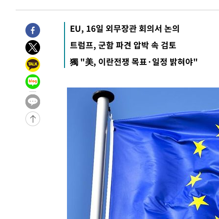
-1969초 전 >
11시간 압수수색에 성접대 파문까지…'쑥대밭' 된 축구협
-991초 전 >
[속보]규제합리화위원회 부위원장에 김태유 서울대 공대 
EU, 16일 외무장관 회의서 논의
태 후임
-31083초 전 >
이강인, 폭염 속 AT마드리드 첫 훈련…80명 식사 대접까
트럼프, 군함 파견 압박 속 검토
-28222초 전 >
미 사업체 일자리, 7월에 2.3만개 순감하고 그 전 2개월 1
獨 "美, 이란전쟁 목표·일정 밝혀야"
하향수정 (2보)
-27670초 전 >
[속보] 미 사업체, 일자리 7월에 2.3만 개 줄어…실업률은
↓
-23533초 전 >
[속보]이 대통령 "부동산 공급 기존 사고방식 매달리지 
실천"
-22618초 전 >
이란, "오만과 '중앙 단일 루트' 합의…북쪽 인바운드·남
운드는 임시"
-14186초 전 >
"낮 기온 소폭 하락"…수도권 폭염중대경보, 폭염경보로
-14150초 전 >
[속보]이 대통령, '호우피해' 안동·의성 관할 4개 면 특
선포
-14113초 전 >
[단독]중수청 지원 검사들, 정원 초과 시 낮은 계급 임용
갈 수도
-12084초 전 >
낮 최고 37도 찜통더위…곳곳 소나기·강원 많은 비[내일
-10390초 전 >
SK하이닉스, 용인·청주 팹에 54조 투자…"AI 메모리 수
응"
-7246초 전 >
여자배구 이재영·이다영 자매, 아제르바이잔 투란VC 입단
-6499초 전 >
외국인 심판 성 접대 7경기 들여다보니…한국 축구 '5승 2
-6233초 전 >
[속보]코스닥, 2.86포인트(0.36%) 내린 798.81마감
-6186초 전 >
[속보]코스피, 6200선 약보합…0.60% 내린 6258.77에 