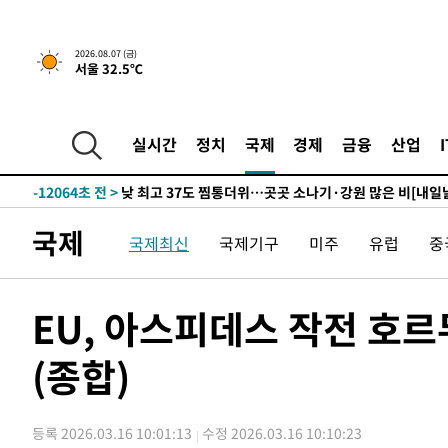
하향수정 (2보)
-27650초 전 >
[속보] 미 사업체, 일자리 7월에 2.3만 개 줄어…실업률은
↓
-23513초 전 >
[속보]이 대통령 "부동산 공급 기존 사고방식 매달리지 
2026.08.07 (금)
서울 32.5℃
실천"
-22598초 전 >
이란, "오만과 '중앙 단일 루트' 합의…북쪽 인바운드·남
운드는 임시"
-14166초 전 >
"낮 기온 소폭 하락"…수도권 폭염중대경보, 폭염경보로
-14130초 전 >
[속보]이 대통령, '호우피해' 안동·의성 관할 4개 면 특
실시간
정치
국제
경제
금융
산업
선포
-14093초 전 >
[단독]중수청 지원 검사들, 정원 초과 시 낮은 계급 임용
갈 수도
-12064초 전 >
낮 최고 37도 찜통더위…곳곳 소나기·강원 많은 비[내일
-10370초 전 >
SK하이닉스, 용인·청주 팹에 54조 투자…"AI 메모리 수
국제
국제최신
국제기구
미주
유럽
중
응"
-7226초 전 >
여자배구 이재영·이다영 자매, 아제르바이잔 투란VC 입단
-6479초 전 >
외국인 심판 성 접대 7경기 들여다보니…한국 축구 '5승 2
-6213초 전 >
[속보]코스닥, 2.86포인트(0.36%) 내린 798.81마감
EU, 아스피데스 작전 호
-6166초 전 >
[속보]코스피, 6200선 약보합…0.60% 내린 6258.77에 
(종합)
-6146초 전 >
[속보]원·달러 환율, 7.7원 내린 1416.1원 마감
-6035초 전 >
[속보] 노원서 40.1도 관측…서울, 2018년 이후 첫 40도
-3125초 전 >
[속보]종합특검, '계엄 수용공간 확보' 신용해 前교정본부
등록 2026.03.16 10:01:13
수정 2026.03.16 10:10:23
-1998초 전 >
외신들도 주목한 韓축구 파문…"국민적 공분에 수사 재개"