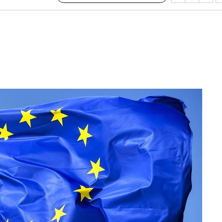
회
교수…이병
지(종합)
0.3만개
 4.1%로
말고 과감히
쪽 아웃바
 하향
별재난지역
…희망지 못
날씨]
요 선제 대
무'
마쳐