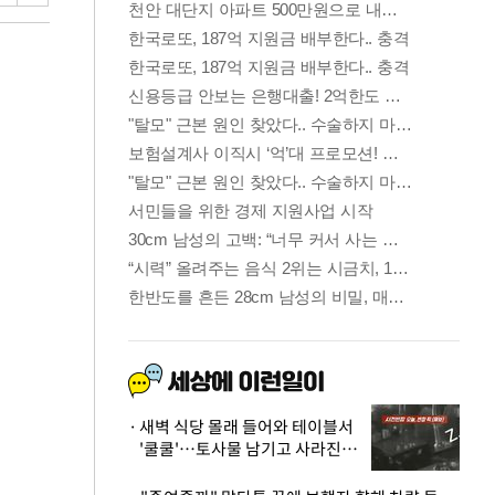
새벽 식당 몰래 들어와 테이블서
'쿨쿨'…토사물 남기고 사라진 남
성