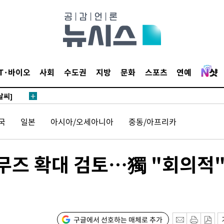
 4.1%로
말고 과감히
쪽 아웃바
 하향
별재난지역
IT·바이오
사회
수도권
지방
문화
스포츠
연예
…희망지 못
날씨]
요 선제 대
국
일본
아시아/오세아니아
중동/아프리카
무'
르무즈 확대 검토…獨 "회의적
마쳐
장 기소
구글에서 선호하는 매체로 추가