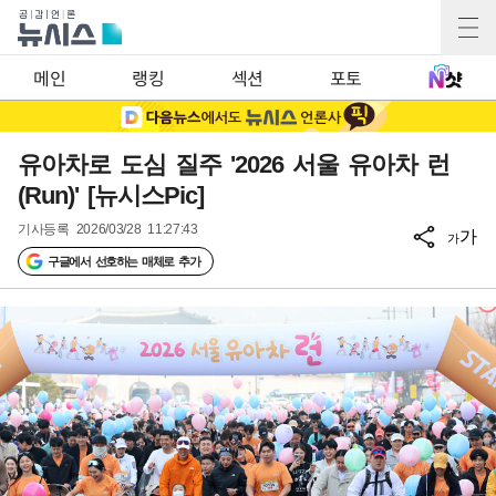
메인
랭킹
섹션
포토
유아차로 도심 질주 '2026 서울 유아차 런
(Run)' [뉴시스Pic]
기사등록
2026/03/28 11:27:43
가
가
구글에서 선호하는 매체로 추가