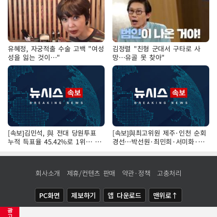
유혜정, 자궁적출 수술 고백 "여성
김정렬 "친형 군대서 구타로 사
성을 잃는 것이…"
망…유골 못 찾아"
[속보]김민석, 與 전대 당원투표
[속보]與최고위원 제주·인천 순회
누적 득표율 45.42%로 1위… 정
경선…박선원·최민희·서미화·한
청래 44.56%
민수·김용 순
회사소개
제휴/컨텐츠 판매
약관·정책
고충처리
PC화면
제보하기
앱 다운로드
맨위로↑
광
COPYRIGHTⓒ
NEWSIS
ALL RIGHTS RESERVED.
고