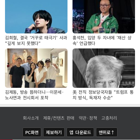
김희철, 결국 '거꾸로 태극기' 사과
홍석천, 입양 두 자녀에 '재산 상
"깊게 보지 못했다"
속' 언급했다
김제동, 방송 뜸하더니…이문세·
美 전직 정보당국자들 "트럼프 통
노사연과 전시회서 포착
치 방식, 독재자 수순"
회사소개
제휴/컨텐츠 판매
약관·정책
고충처리
PC화면
제보하기
앱 다운로드
맨위로↑