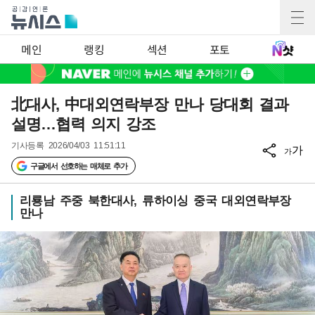
메인
랭킹
섹션
포토
北대사, 中대외연락부장 만나 당대회 결과
설명…협력 의지 강조
기사등록
2026/04/03 11:51:11
가
가
구글에서 선호하는 매체로 추가
리룡남 주중 북한대사, 류하이싱 중국 대외연락부장
만나