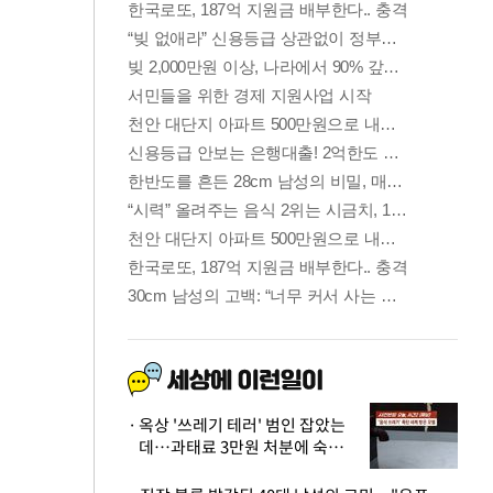
옥상 '쓰레기 테러' 범인 잡았는
데…과태료 3만원 처분에 숙박업
주 허탈