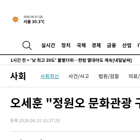
-13209초 전 >
축구협회, 15년 전 심판 성 접대 파문에 "현재는 내부 지
-11894초 전 >
경찰, '홍명보는 2순위' 결론냈던 스포츠윤리센터도 압
2026.08.07 (금)
서울 30.3℃
41분 전 >
[속보]합참 "北 발사체는 단거리탄도미사일…감시·경계태세 
46분 전 >
日방위성, 北이 동해로 쏜 발사체는 탄도미사일 가능성
1시간 전 >
[속보] SKT, 에이닷 서비스 장애 발생…"원인 파악 중"
실시간
정치
국제
경제
금융
산업
1시간 전 >
[속보]합참 "북, 동해상으로 미상 발사체 발사"
1시간 전 >
'낮 최고 39도' 불볕더위…한밤 열대야도 계속[내일날씨]
1시간 전 >
[속보]7~9일 프로야구 3연전도 폭염 취소…11일 재개
사회
사회최신
사건/사고
법원/검찰
의료
1시간 전 >
"韓 외환시장 개입 관측 배경엔 美의 대한국 무역적자 있어"
1시간 전 >
'월드컵 탈락 후폭풍' 축구협회…초유의 압수수색에 '충격·당
1시간 전 >
서울 낮 37.9도, 올여름 최고치 경신…영등포 순간 '40도'
오세훈 "정원오 문화관광 
1시간 전 >
[속보]종합특검, 대검 추가 압수수색…내란 중요임무종사 혐
2시간 전 >
[속보]코스닥, 800p 회복…0.26% 오른 801.67 마감
등록 2026.04.15 10:37:25
2시간 전 >
[속보]코스피, 301.88포인트(4.58%) 내린 6296.38 마감
2시간 전 >
[속보]원·달러 환율, 0.7원 내린 1423.8원 마감
3시간 전 >
"여기 떨어졌다"…다누리, 스페이스X 로켓 달 충돌 흔적 포착