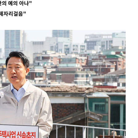
의 예의 아냐"
 격파
 제자리걸음"
다"
수수색(종
4%↑
침 준수"
수수색
강화"
황'
의