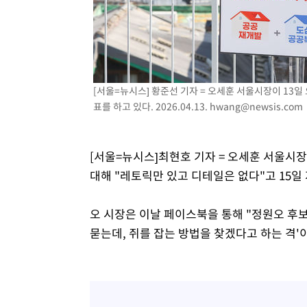
2시간 전 >
[속보]코스닥, 800p 회복…0.26% 오른 801.67 마감
2시간 전 >
[속보]코스피, 301.88포인트(4.58%) 내린 6296.38 마감
2시간 전 >
[속보]원·달러 환율, 0.7원 내린 1423.8원 마감
3시간 전 >
"여기 떨어졌다"…다누리, 스페이스X 로켓 달 충돌 흔적 포착
[서울=뉴시스] 황준선 기자 = 오세훈 서울시장이 13
4시간 전 >
손흥민, 5경기 연속골 실패…LAFC는 승부차기 끝 과달라하라
표를 하고 있다. 2026.04.13.
hwang@newsis.com
6시간 전 >
내일까지 39도 '펄펄'…기상청 "태풍 지나며 폭염 잠시 꺾인
[서울=뉴시스]최현호 기자 = 오세훈 서울시
대해 "레토릭만 있고 디테일은 없다"고 15일
오 시장은 이날 페이스북을 통해 "정원오 후보
묻는데, 쥐를 잡는 방법을 찾겠다고 하는 격'