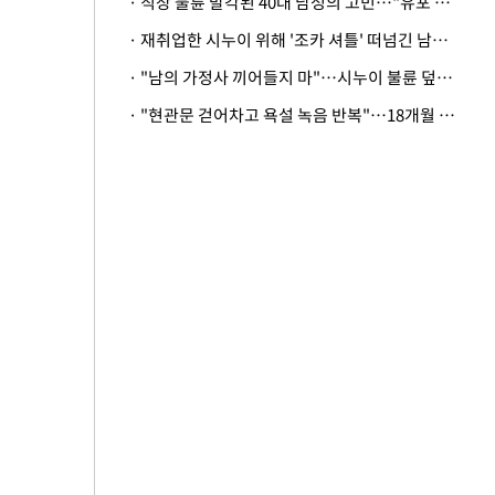
· 직장 불륜 발각된 40대 남성의 고민…"유포 동료 명예훼손·협박죄 고소 가능할까"
· 재취업한 시누이 위해 '조카 셔틀' 떠넘긴 남편…아내 "난 못한다"
· "남의 가정사 끼어들지 마"…시누이 불륜 덮으려는 남편에 억울한 아내
· "현관문 걷어차고 욕설 녹음 반복"…18개월 아기 키우는 집 뒤흔든 '앞집의 비극'