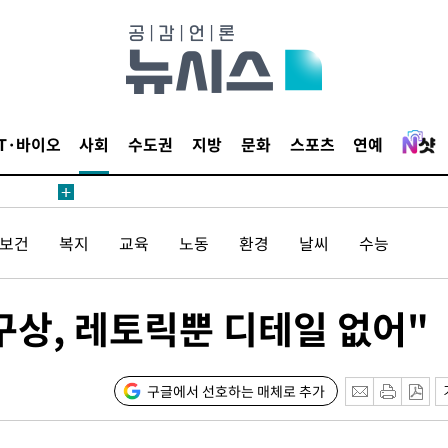
침 준수"
수수색
강화"
IT·바이오
사회
수도권
지방
문화
스포츠
연예
/보건
복지
교육
노동
환경
날씨
수능
황'
구상, 레토릭뿐 디테일 없어"
의
구글에서 선호하는 매체로 추가