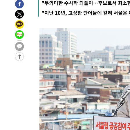
"무의미한 수사학 되풀이…후보로서 최소한
4시간 전 >
손흥민, 5경기 연속골 실패…LAFC는 승부차기 끝 과달라하라
"지난 10년, 고상한 단어들에 갇혀 서울은
6시간 전 >
내일까지 39도 '펄펄'…기상청 "태풍 지나며 폭염 잠시 꺾인
-15000초 전 >
'월드컵 탈락 후폭풍' 축구협회…11시간 걸린 초유의 압
합)
-14436초 전 >
[속보] 뉴욕증시, 혼조 출발…나스닥 0.3%↓, 다우 0.1
-13229초 전 >
축구협회, 15년 전 심판 성 접대 파문에 "현재는 내부 지
-11914초 전 >
경찰, '홍명보는 2순위' 결론냈던 스포츠윤리센터도 압
41분 전 >
[속보]합참 "北 발사체는 단거리탄도미사일…감시·경계태세 
45분 전 >
日방위성, 北이 동해로 쏜 발사체는 탄도미사일 가능성
1시간 전 >
[속보] SKT, 에이닷 서비스 장애 발생…"원인 파악 중"
1시간 전 >
[속보]합참 "북, 동해상으로 미상 발사체 발사"
1시간 전 >
'낮 최고 39도' 불볕더위…한밤 열대야도 계속[내일날씨]
1시간 전 >
[속보]7~9일 프로야구 3연전도 폭염 취소…11일 재개
1시간 전 >
"韓 외환시장 개입 관측 배경엔 美의 대한국 무역적자 있어"
1시간 전 >
'월드컵 탈락 후폭풍' 축구협회…초유의 압수수색에 '충격·당
1시간 전 >
서울 낮 37.9도, 올여름 최고치 경신…영등포 순간 '40도'
1시간 전 >
[속보]종합특검, 대검 추가 압수수색…내란 중요임무종사 혐