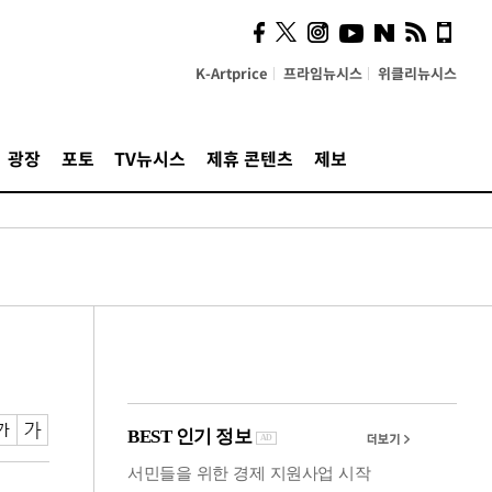
의견, 국토부·LH에 충실히
전달할 것"
K-Artprice
프라임뉴시스
위클리뉴시스
광장
포토
TV뉴시스
제휴 콘텐츠
제보