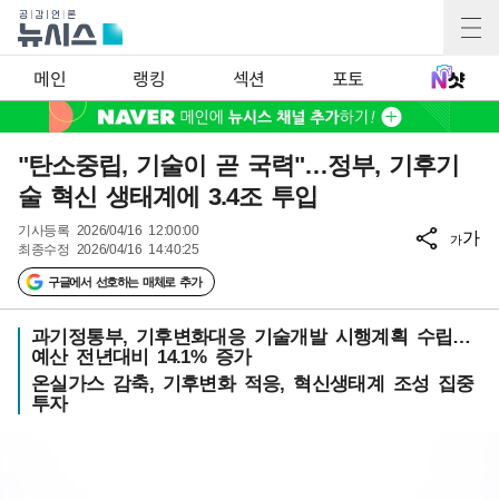
메인
랭킹
섹션
포토
"탄소중립, 기술이 곧 국력"…정부, 기후기
술 혁신 생태계에 3.4조 투입
기사등록
2026/04/16 12:00:00
가
가
최종수정
2026/04/16 14:40:25
구글에서 선호하는 매체로 추가
과기정통부, 기후변화대응 기술개발 시행계획 수립…
예산 전년대비 14.1% 증가
온실가스 감축, 기후변화 적응, 혁신생태계 조성 집중
투자