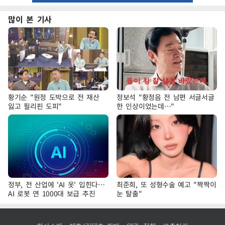
많이 본 기사
황기순 "원정 도박으로 전 재산
정보석 "황정음 전 남편 서글서글
잃고 필리핀 도피"
한 인상이었는데…"
정부, 전 산업에 'AI 옷' 입힌다…
최준희, 또 성형수술 예고 "짝짝이
AI 로봇 연 1000대 보급 추진
눈 탈출"