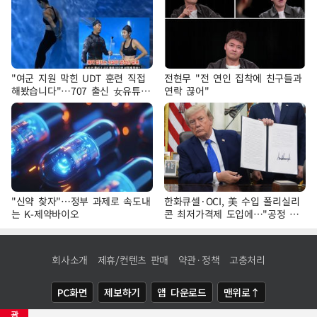
"여군 지원 막힌 UDT 훈련 직접
전현무 "전 연인 집착에 친구들과
해봤습니다"…707 출신 女유튜버
연락 끊어"
'완벽 소화'
"신약 찾자"…정부 과제로 속도내
한화큐셀·OCI, 美 수입 폴리실리
는 K-제약바이오
콘 최저가격제 도입에…"공정 경
쟁·수익성 개선 환영"
회사소개
제휴/컨텐츠 판매
약관·정책
고충처리
PC화면
제보하기
앱 다운로드
맨위로↑
광