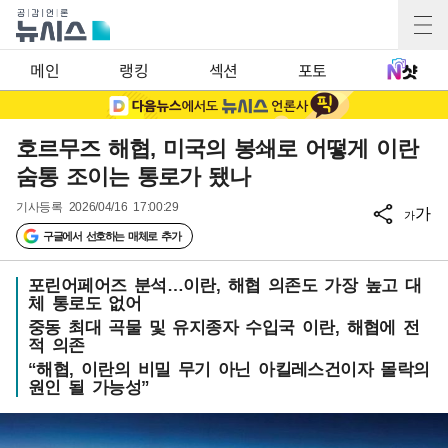
메인
랭킹
섹션
포토
호르무즈 해협, 미국의 봉쇄로 어떻게 이란
숨통 조이는 통로가 됐나
기사등록
2026/04/16 17:00:29
가
가
구글에서 선호하는 매체로 추가
포린어페어즈 분석…이란, 해협 의존도 가장 높고 대
체 통로도 없어
중동 최대 곡물 및 유지종자 수입국 이란, 해협에 전
적 의존
“해협, 이란의 비밀 무기 아닌 아킬레스건이자 몰락의
원인 될 가능성”