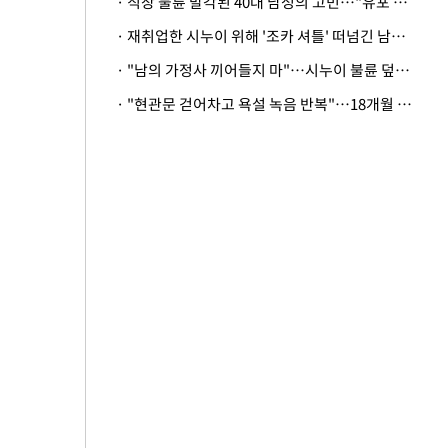
· 직장 불륜 발각된 40대 남성의 고민…"유포 동료 명예훼손·협박죄 고소 가능할까"
· 재취업한 시누이 위해 '조카 셔틀' 떠넘긴 남편…아내 "난 못한다"
· "남의 가정사 끼어들지 마"…시누이 불륜 덮으려는 남편에 억울한 아내
· "현관문 걷어차고 욕설 녹음 반복"…18개월 아기 키우는 집 뒤흔든 '앞집의 비극'