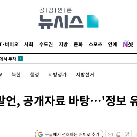
3명은 중
IT·바이오
사회
수도권
지방
문화
스포츠
연예
에서 두차
20일 후
교
북한
행정
지방정가
지방선거
3명은 중
 발언, 공개자료 바탕…'정보 
에서 두차
20일 후
구글에서 선호하는 매체로 추가