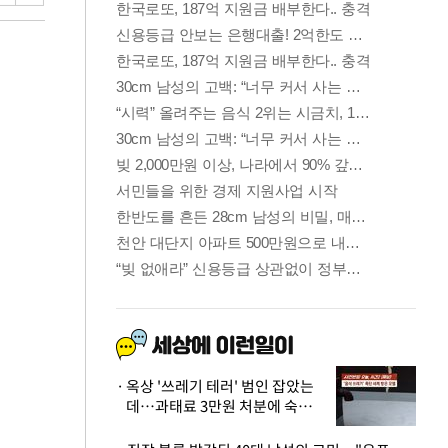
옥상 '쓰레기 테러' 범인 잡았는
데…과태료 3만원 처분에 숙박업
주 허탈