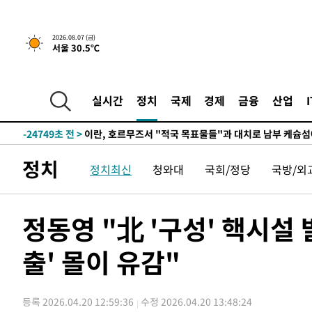
2026.08.07 (금)
서울 30.5℃
-19335초 전 >
[속보] 뉴욕증시, 일제 하락 마감…나스닥 0.06%↓
-30487초 전 >
시리아 다마스쿠스 교외에서 미니버스 폭발.. 14명 부상, 
태
-29785초 전 >
입추에도 극한더위…서울 낮 39도 '폭염중대경보'
실시간
정치
국제
경제
금융
산업
-24749초 전 >
이란, 호르무즈서 "적국 목표물들"과 대치로 남부 케슘섬
례 큰 폭발음
-23464초 전 >
[속보]美, 폴리실리콘 수입 규제…파생제품 15% 관세, 1
발효
-21615초 전 >
[속보]트럼프, 美 원정출산 금지 행정명령 서명
정치
정치최신
청와대
국회/정당
국방/외
-19315초 전 >
[속보] 뉴욕증시, 일제 하락 마감…나스닥 0.06%↓
-30507초 전 >
시리아 다마스쿠스 교외에서 미니버스 폭발.. 14명 부상, 
태
-29805초 전 >
입추에도 극한더위…서울 낮 39도 '폭염중대경보'
정동영 "北 '구성' 핵시설
-24769초 전 >
이란, 호르무즈서 "적국 목표물들"과 대치로 남부 케슘섬
례 큰 폭발음
출' 몰이 유감"
-23484초 전 >
[속보]美, 폴리실리콘 수입 규제…파생제품 15% 관세, 1
발효
-21635초 전 >
[속보]트럼프, 美 원정출산 금지 행정명령 서명
-19335초 전 >
[속보] 뉴욕증시, 일제 하락 마감…나스닥 0.06%↓
등록 2026.04.20 12:59:36
수정 2026.04.20 13:48:24