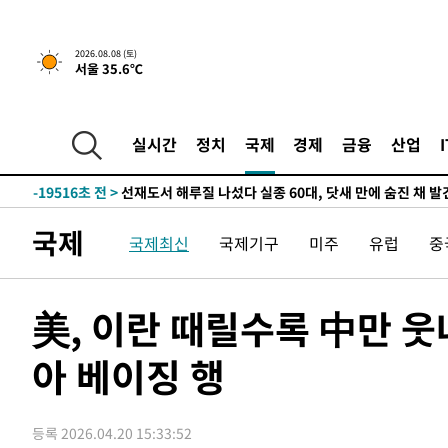
2026.08.08 (토)
서울 35.6℃
2시간 전 >
[속보]뉴욕증시 상승 마감…S&P 0.6% 나스닥 1.3%↑
-31754초 전 >
온열질환 사망자 3명 늘어…누적 환자 3000명 돌파
-25699초 전 >
강릉에 시간당 81.4㎜ 물폭탄…도로 잠기고 담벼락 붕괴
실시간
정치
국제
경제
금융
산업
-21806초 전 >
백운산서 80년근 천종산삼 9뿌리 발견…감정가 1.3억원
-19516초 전 >
선재도서 해루질 나섰다 실종 60대, 닷새 만에 숨진 채 발
-17050초 전 >
남자 농구, 나고야 아시안게임서 '홈팀' 일본과 한일전
국제
국제최신
국제기구
미주
유럽
중
-16426초 전 >
여수 오동도 해상서 모터보트 전복…1명 사망·1명 실종
-12653초 전 >
극한폭염 한풀 꺾이지만…'낮 최고 35도' 무더위, 열대야
주 날씨]
-9671초 전 >
축구협회 "압수수색·성접대 논란 사과…쇄신의 기회로 삼
美, 이란 때릴수록 中만 
-8188초 전 >
[속보]'압수수색·성접대 논란' 축구협회 "실망과 걱정 안
송"
아 베이징 행
53분 전 >
'최고 37도' 폭염 지속…강원동해안 최대 150㎜ 비
2시간 전 >
[속보]뉴욕증시 상승 마감…S&P 0.6% 나스닥 1.3%↑
-31754초 전 >
온열질환 사망자 3명 늘어…누적 환자 3000명 돌파
등록 2026.04.20 15:33:52
-25699초 전 >
강릉에 시간당 81.4㎜ 물폭탄…도로 잠기고 담벼락 붕괴