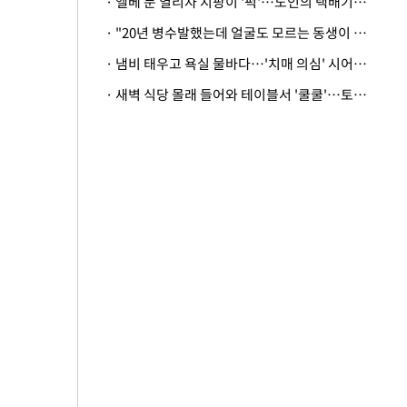
· 엘베 문 열리자 지팡이 '퍽'…노인의 택배기사 폭행 이유
· "20년 병수발했는데 얼굴도 모르는 동생이 유산 절반을"…배다른 형제 상속권 있을까
· 냄비 태우고 욕실 물바다…'치매 의심' 시어머니 검사 권유했다가 '날벼락'
· 새벽 식당 몰래 들어와 테이블서 '쿨쿨'…토사물 남기고 사라진 남성