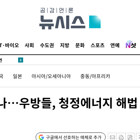
IT·바이오
사회
수도권
지방
문화
스포츠
연예
견
국
일본
아시아/오세아니아
중동/아프리카
 계속[다음
겠다"
웃나…우방들, 청정에너지 해법
겨드려 죄
구글에서 선호하는 매체로 추가