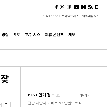
사이 해답 찾았죠"…알을
깨고 나온 '초자아'
K-Artprice
프라임뉴시스
위클리뉴시스
광장
포토
TV뉴시스
제휴 콘텐츠
제보
 찾