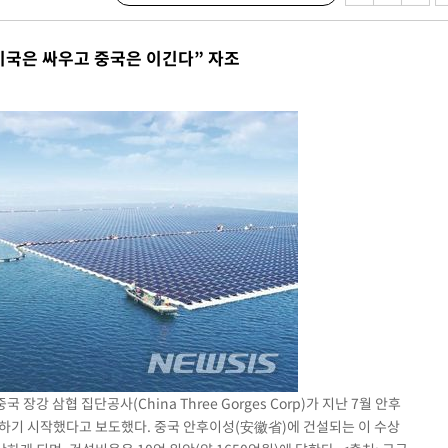
견
국은 싸우고 중국은 이긴다” 자조
 계속[다음
겠다"
겨드려 죄
강 삼협 집단공사(China Three Gorges Corp)가 지난 7월 안후
설하기 시작했다고 보도했다. 중국 안후이성(安徽省)에 건설되는 이 수상