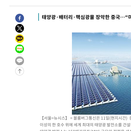
-21806초 전 >
백운산서 80년근 천종산삼 9뿌리 발견…감정가 1.3억원
-19516초 전 >
선재도서 해루질 나섰다 실종 60대, 닷새 만에 숨진 채 발
태양광·배터리·핵심광물 장악한 중국…“미
-17050초 전 >
남자 농구, 나고야 아시안게임서 '홈팀' 일본과 한일전
-16426초 전 >
여수 오동도 해상서 모터보트 전복…1명 사망·1명 실종
-12653초 전 >
극한폭염 한풀 꺾이지만…'낮 최고 35도' 무더위, 열대야
주 날씨]
-9671초 전 >
축구협회 "압수수색·성접대 논란 사과…쇄신의 기회로 삼
-8188초 전 >
[속보]'압수수색·성접대 논란' 축구협회 "실망과 걱정 안
송"
53분 전 >
'최고 37도' 폭염 지속…강원동해안 최대 150㎜ 비
2시간 전 >
[속보]뉴욕증시 상승 마감…S&P 0.6% 나스닥 1.3%↑
【서울=뉴시스】 = 블룸버그통신은 11일(현지시간) 중국 장
이성의 한 호수 위에 세계 최대의 태양광 발전소를 건