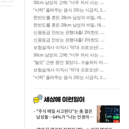
"주식 매일 사고판다"는 美 젊은
남성들…64%가 "나는 인생의
패배자“