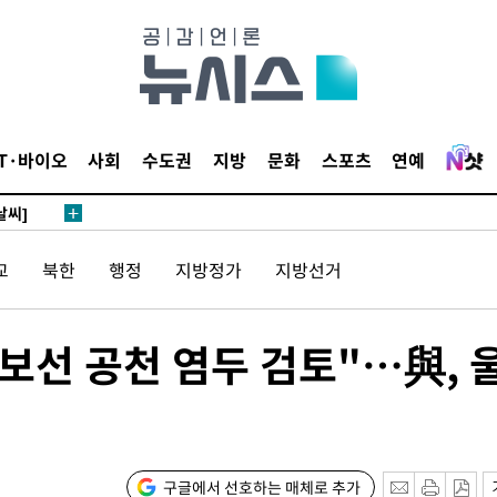
 4.1%로
말고 과감히
쪽 아웃바
 하향
별재난지역
IT·바이오
사회
수도권
지방
문화
스포츠
연예
…희망지 못
날씨]
 선제 대
교
북한
행정
지방정가
지방선거
무'
보선 공천 염두 검토"…與, 
마쳐
장 기소
구글에서 선호하는 매체로 추가