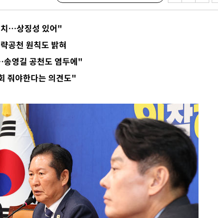
이병태 후
배치…상징성 있어"
지(종합)
 전략공천 원칙도 밝혀
0.3만개
것…송영길 공천도 염두에"
 4.1%로
기회 줘야한다는 의견도"
말고 과감히
쪽 아웃바
 하향
별재난지역
…희망지 못
날씨]
 선제 대
무'
마쳐