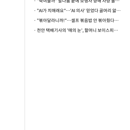
· "죽여줄까" 말다툼 끝에 보행자 향해 차량 돌진…50대 여성 중상
· "AI가 치매래요"…'AI 의사' 믿었다 골머리 앓는 美 의료계 '경고'
· "볶아달라니까!"…셀프 볶음밥 안 볶아줬다고 사장 폭행한 손님
· 천안 택배기사의 '매의 눈', 할머니 보이스피싱 피해 막아