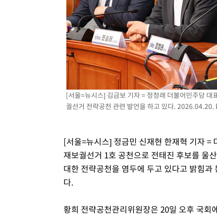
-4641초 전 >
[속보]원·달러 환율, 7.7원 내린 1416.1원 마감
-4530초 전 >
[속보] 노원서 40.1도 관측…서울, 2018년 이후 첫 40도
-1620초 전 >
[속보]종합특검, '계엄 수용공간 확보' 신용해 前교정본부
-493초 전 >
외신들도 주목한 韓축구 파문…"국민적 공분에 수사 재개"
-464초 전 >
11시간 압수수색에 성접대 파문까지…'쑥대밭' 된 축구협회
8분 전 >
[속보]규제합리화위원회 부위원장에 김태유 서울대 공대 교수…
임
[서울=뉴시스] 김금보 기자 = 정청래 더불어민주당 대
궐선거 전략공천 관련 발언을 하고 있다. 2026.04.20.
[서울=뉴시스] 정금민 신재현 한재혁 기자 
재보궐선거 1호 공천으로 전태진 후보를 울산
대한 전략공천을 염두에 두고 있다고 밝힘과 
다.
황희 전략공천관리위원장은 20일 오후 국회에