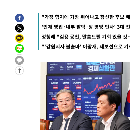
-444초 전 >
11시간 압수수색에 성접대 파문까지…'쑥대밭' 된 축구협회
8분 전 >
[속보]규제합리화위원회 부위원장에 김태유 서울대 공대 교수…
"가장 험지에 가장 뛰어나고 참신한 후보 
임
-29558초 전 >
이강인, 폭염 속 AT마드리드 첫 훈련…80명 식사 대접까
'인재 영입·내부 발탁·당 명망 인사' 3대
-26697초 전 >
미 사업체 일자리, 7월에 2.3만개 순감하고 그 전 2개월 1
정청래 "김용 공천, 말씀드릴 기회 있을 
하향수정 (2보)
-26145초 전 >
[속보] 미 사업체, 일자리 7월에 2.3만 개 줄어…실업률은
↓
"'강원지사 불출마' 이광재, 재보선으로 
-22008초 전 >
[속보]이 대통령 "부동산 공급 기존 사고방식 매달리지 
실천"
-21093초 전 >
이란, "오만과 '중앙 단일 루트' 합의…북쪽 인바운드·남
운드는 임시"
-12661초 전 >
"낮 기온 소폭 하락"…수도권 폭염중대경보, 폭염경보로
-12625초 전 >
[속보]이 대통령, '호우피해' 안동·의성 관할 4개 면 특
선포
-12588초 전 >
[단독]중수청 지원 검사들, 정원 초과 시 낮은 계급 임용
갈 수도
-10559초 전 >
낮 최고 37도 찜통더위…곳곳 소나기·강원 많은 비[내일
-8865초 전 >
SK하이닉스, 용인·청주 팹에 54조 투자…"AI 메모리 수요
응"
-5721초 전 >
여자배구 이재영·이다영 자매, 아제르바이잔 투란VC 입단
-4974초 전 >
외국인 심판 성 접대 7경기 들여다보니…한국 축구 '5승 2
-4708초 전 >
[속보]코스닥, 2.86포인트(0.36%) 내린 798.81마감
-4661초 전 >
[속보]코스피, 6200선 약보합…0.60% 내린 6258.77에 