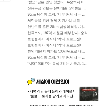
새벽 식당 몰래 들어와 테이블서
'쿨쿨'…토사물 남기고 사라진 남
성