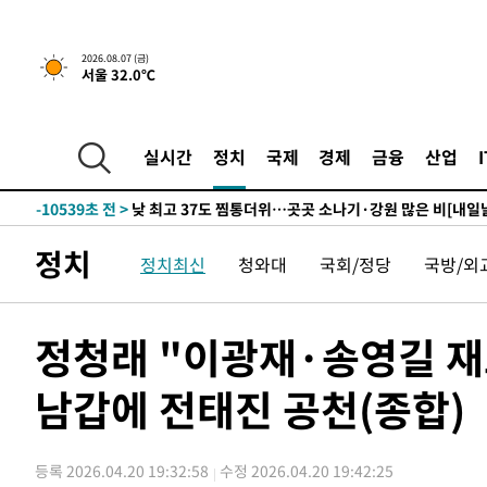
하향수정 (2보)
-26125초 전 >
[속보] 미 사업체, 일자리 7월에 2.3만 개 줄어…실업률은
↓
-21988초 전 >
[속보]이 대통령 "부동산 공급 기존 사고방식 매달리지 
2026.08.07 (금)
서울 32.0℃
실천"
-21073초 전 >
이란, "오만과 '중앙 단일 루트' 합의…북쪽 인바운드·남
운드는 임시"
-12641초 전 >
"낮 기온 소폭 하락"…수도권 폭염중대경보, 폭염경보로
-12605초 전 >
[속보]이 대통령, '호우피해' 안동·의성 관할 4개 면 특
실시간
정치
국제
경제
금융
산업
선포
-12568초 전 >
[단독]중수청 지원 검사들, 정원 초과 시 낮은 계급 임용
갈 수도
-10539초 전 >
낮 최고 37도 찜통더위…곳곳 소나기·강원 많은 비[내일
-8845초 전 >
SK하이닉스, 용인·청주 팹에 54조 투자…"AI 메모리 수요
정치
응"
정치최신
청와대
국회/정당
국방/외
-5701초 전 >
여자배구 이재영·이다영 자매, 아제르바이잔 투란VC 입단
-4954초 전 >
외국인 심판 성 접대 7경기 들여다보니…한국 축구 '5승 2
-4688초 전 >
[속보]코스닥, 2.86포인트(0.36%) 내린 798.81마감
정청래 "이광재·송영길 재
-4641초 전 >
[속보]코스피, 6200선 약보합…0.60% 내린 6258.77에 
-4621초 전 >
[속보]원·달러 환율, 7.7원 내린 1416.1원 마감
남갑에 전태진 공천(종합)
-4510초 전 >
[속보] 노원서 40.1도 관측…서울, 2018년 이후 첫 40도
-1600초 전 >
[속보]종합특검, '계엄 수용공간 확보' 신용해 前교정본부
등록 2026.04.20 19:32:58
수정 2026.04.20 19:42:25
-473초 전 >
외신들도 주목한 韓축구 파문…"국민적 공분에 수사 재개"