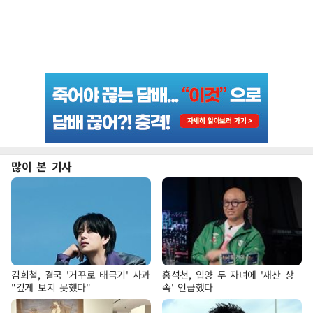
많이 본 기사
김희철, 결국 '거꾸로 태극기' 사과
홍석천, 입양 두 자녀에 '재산 상
"깊게 보지 못했다"
속' 언급했다