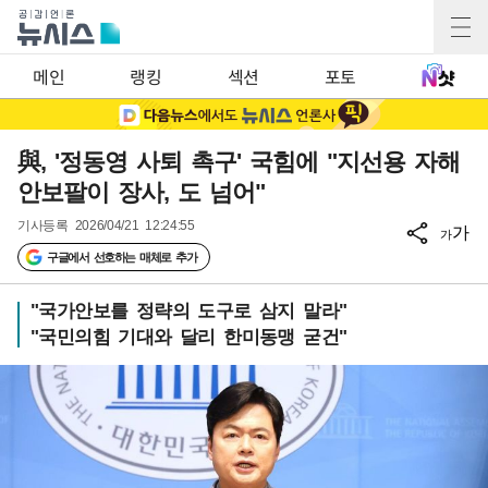
메인
랭킹
섹션
포토
與, '정동영 사퇴 촉구' 국힘에 "지선용 자해
안보팔이 장사, 도 넘어"
기사등록
2026/04/21 12:24:55
가
가
구글에서 선호하는 매체로 추가
"국가안보를 정략의 도구로 삼지 말라"
"국민의힘 기대와 달리 한미동맹 굳건"