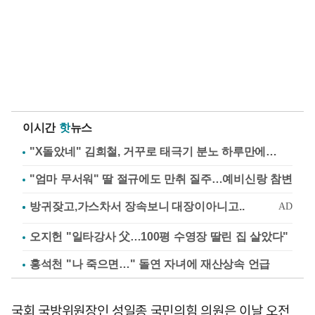
이시간
핫
뉴스
"X돌았네" 김희철, 거꾸로 태극기 분노 하루만에…
"엄마 무서워" 딸 절규에도 만취 질주…예비신랑 참변
오지헌 "일타강사 父…100평 수영장 딸린 집 살았다"
홍석천 "나 죽으면…" 돌연 자녀에 재산상속 언급
국회 국방위원장인 성일종 국민의힘 의원은 이날 오전