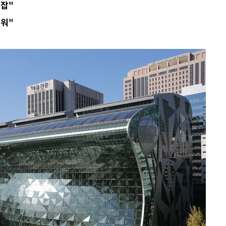
혼잡"
려워"