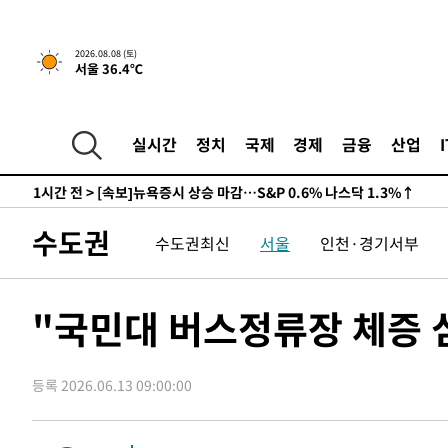
-20768초 전 >
남자 농구, 나고야 아시안게임서 '홈팀' 일본과 한일전
-20144초 전 >
여수 오동도 해상서 모터보트 전복…1명 사망·1명 실종
2026.08.08 (토)
서울 36.4℃
-16371초 전 >
극한폭염 한풀 꺾이지만…'낮 최고 35도' 무더위, 열대야
주 날씨]
-13389초 전 >
축구협회 "압수수색·성접대 논란 사과…쇄신의 기회로 
-11906초 전 >
[속보]'압수수색·성접대 논란' 축구협회 "실망과 걱정 
실시간
정치
국제
경제
금융
산업
송"
-527초 전 >
'최고 37도' 폭염 지속…강원동해안 최대 150㎜ 비
1시간 전 >
[속보]뉴욕증시 상승 마감…S&P 0.6% 나스닥 1.3%↑
-29437초 전 >
강릉에 시간당 81.4㎜ 물폭탄…도로 잠기고 담벼락 붕괴
수도권
수도권최신
서울
인천·경기서부
-25544초 전 >
백운산서 80년근 천종산삼 9뿌리 발견…감정가 1.3억원
-23254초 전 >
선재도서 해루질 나섰다 실종 60대, 닷새 만에 숨진 채 발
-20788초 전 >
남자 농구, 나고야 아시안게임서 '홈팀' 일본과 한일전
"국민대 버스정류장 체증
-20164초 전 >
여수 오동도 해상서 모터보트 전복…1명 사망·1명 실종
-16391초 전 >
극한폭염 한풀 꺾이지만…'낮 최고 35도' 무더위, 열대야
주 날씨]
등록 2026.06.13 09:00:00
-13409초 전 >
축구협회 "압수수색·성접대 논란 사과…쇄신의 기회로 
-11926초 전 >
[속보]'압수수색·성접대 논란' 축구협회 "실망과 걱정 
송"
-547초 전 >
'최고 37도' 폭염 지속…강원동해안 최대 150㎜ 비