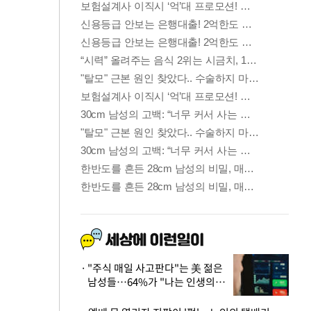
"주식 매일 사고판다"는 美 젊은
남성들…64%가 "나는 인생의
패배자“