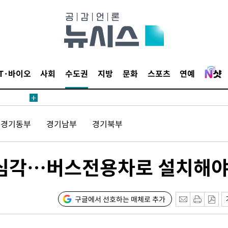
 계속[다음
삼겠다"
안겨드려 죄
IT·바이오
사회
수도권
지방
문화
스포츠
연예
경기동부
경기남부
경기북부
견
 심각…버스전용차로 설치해야
 계속[다음
삼겠다"
구글에서 선호하는 매체로 추가
안겨드려 죄