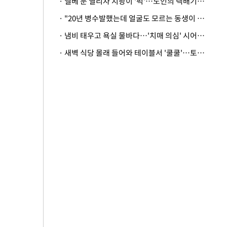
· 엘베 문 열리자 지팡이 '퍽'…노인의 택배기사 폭행 이유
· "20년 병수발했는데 얼굴도 모르는 동생이 유산 절반을"…배다른 형제 상속권 있을까
· 냄비 태우고 욕실 물바다…'치매 의심' 시어머니 검사 권유했다가 '날벼락'
· 새벽 식당 몰래 들어와 테이블서 '쿨쿨'…토사물 남기고 사라진 남성