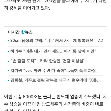
코스닥도 26년 만에 1200선을 돌파하며 두 지수가 나란
히 강세를 이어가고 있다.
이시간
핫
뉴스
하리수 "이혼 내가 먼저 제안…아기 못 낳아 미안"
"손 떨림 포착"…카라 한승연 '건강 이상설'
차가원 "○○○ 까면 주변 다 죽어"…녹취 폭로 파장
김희철, 거꾸로 걸린 광복절 태극기 현수막에 "X돌았네"
이번 시총 6000조원 돌파는 반도체 업종이 주도했다. 지
수 상승을 이끈 대형 반도체주의 시가총액 비중이 빠르