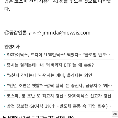
합은 코스피 전체 시총의 41%를 웃도는 것으로 나타났
다.
◎공감언론 뉴시스
jmmda@newsis.com
관련기사
SK하이닉스, 드디어 '130만닉스' 찍었다…"글로벌 반도체 훈풍+실적 모멘텀"
증시는 달리는데…내 '레버리지 ETF'는 왜 손실?
"8천피 간다는데"…던지는 개미, 올라타는 외인
"만년 조연은 옛말"…깜짝 실적 쓴 증권사, 금융지주 '캐시카우'로
코스피, 장 초반 또 최고치 경신…SK하이닉스 신고가 경신
삼전 강보합·SK하닉 3%↑…반도체 훈풍 속 파업 변수[핫스탁]