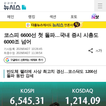
메인
랭킹
섹션
포토
코스피 6600선 첫 돌파…국내 증시 시총도
6000조 넘어
기사등록
2026/04/27 10:26:45
가
가
최종수정
2026/04/27 11:38:54
구글에서 선호하는 매체로 추가
반도체 랠리에 사상 최고치 경신…코스닥도 1200선
돌파 동반 강세