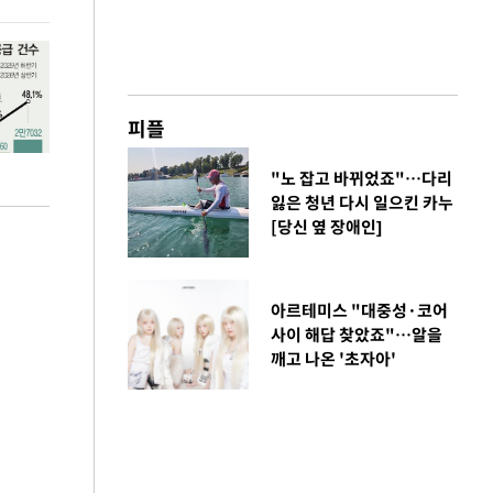
피플
"노 잡고 바뀌었죠"…다리
잃은 청년 다시 일으킨 카누
[당신 옆 장애인]
아르테미스 "대중성·코어
사이 해답 찾았죠"…알을
깨고 나온 '초자아'