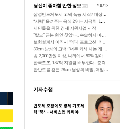
기자수첩
반도체 호황에도 경제 기초체
력 '뚝‘…서비스업 키워야