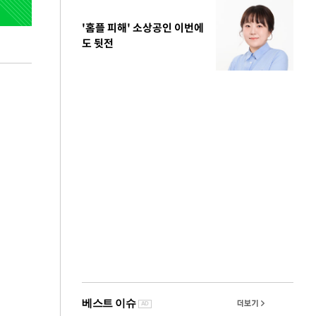
'홈플 피해' 소상공인 이번에
도 뒷전