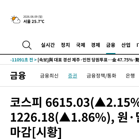
2026.08.09 (일)
서울 25.7℃
10시간 전 >
[속보]뉴욕증시 상승 마감…S&P 0.6% 나스닥 1.3%↑
-20809초 전 >
이란 "호르무즈 재개방 합의 근접…美 배상 선행돼야"
-11856초 전 >
[속보]與최고위원 제주·인천 순회경선…박선원·최민희
실시간
정치
국제
경제
금융
산업
한민수·김용 순
-11809초 전 >
[속보]김민석, 與 전대 당원투표 누적 득표율 45.42%로 
청래 44.56%
-11091초 전 >
[속보]與 대표 경선 제주·인천 당원투표…金 47.75%·
42.08%·宋 10.17%
-10625초 전 >
이강인 "아틀레티코 이적 기뻐…등번호 7번 의미보단 팀 
금융
금융최신
증권
금융정책/통화
은행
것"
-10560초 전 >
[속보]與 당대표 경선, 제주·인천 권리당원 투표 김민석 
-4334초 전 >
낮 최고 35도 '무더위'…동해안 시간당 30㎜ '강한 비'[내
-3604초 전 >
[속보]이강인 "감독님이 원하는 마음 느꼈고, 많은 트로피 
코스피 6615.03(▲2.15
레티코 이적"
-3386초 전 >
수도권 40도 육박 '펄펄'…동해안 일부 지역엔 호의주의보
1226.18(▲1.86%), 원
-2355초 전 >
온열질환 사망자 3명 늘어…누적 환자 3000명 돌파
1시간 전 >
강릉에 시간당 81.4㎜ 물폭탄…도로 잠기고 담벼락 붕괴
마감[시황]
2시간 전 >
백운산서 80년근 천종산삼 9뿌리 발견…감정가 1.3억원
2시간 전 >
선재도서 해루질 나섰다 실종 60대, 닷새 만에 숨진 채 발견