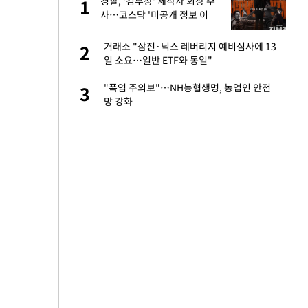
절
경찰, '김부장' 제작사 회장 수
1
1
"
사…코스닥 '미공개 정보 이
용' 의혹
승연, 건강 괜찮나
거래소 "삼전·닉스 레버리지 예비심사에 13
2
2
일 소요…일반 ETF와 동일"
 다 죽어"…전세금
"폭염 주의보"…NH농협생명, 농업인 안전
3
3
망 강화
근조화환, 왜?[뉴
4
대 의혹'…2002
5
원하는 마음 느꼈고,
6
코 이적"
삼 9뿌리 발견…감
7