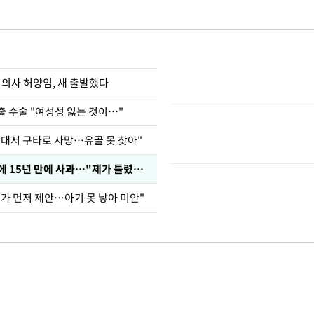
 의사 허양임, 새 출발했다
출 수술 "여성성 잃는 것이…"
군대서 구타로 사망…유골 못 찾아"
표창원, 남규리에 15년 만에 사과…"제가 틀렸습니다"
내가 먼저 제안…아기 못 낳아 미안"