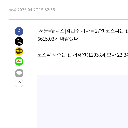
3시간 전 >
남자 농구, 나고야 아시안게임서 '홈팀' 일본과 한일전
등록 2026.04.27 15:32:36
3시간 전 >
여수 오동도 해상서 모터보트 전복…1명 사망·1명 실종
4시간 전 >
극한폭염 한풀 꺾이지만…'낮 최고 35도' 무더위, 열대야 계
날씨]
[서울=뉴시스]김민수 기자 = 27일 코스피는 전 
5시간 전 >
축구협회 "압수수색·성접대 논란 사과…쇄신의 기회로 삼겠
6615.03에 마감했다.
5시간 전 >
[속보]'압수수색·성접대 논란' 축구협회 "실망과 걱정 안겨드
9시간 전 >
'최고 37도' 폭염 지속…강원동해안 최대 150㎜ 비
코스닥 지수는 전 거래일(1203.84)보다 22.34
10시간 전 >
[속보]뉴욕증시 상승 마감…S&P 0.6% 나스닥 1.3%↑
-20809초 전 >
이란 "호르무즈 재개방 합의 근접…美 배상 선행돼야"
-11856초 전 >
[속보]與최고위원 제주·인천 순회경선…박선원·최민희
한민수·김용 순
-11809초 전 >
[속보]김민석, 與 전대 당원투표 누적 득표율 45.42%로 
청래 44.56%
-11091초 전 >
[속보]與 대표 경선 제주·인천 당원투표…金 47.75%·
42.08%·宋 10.17%
-10625초 전 >
이강인 "아틀레티코 이적 기뻐…등번호 7번 의미보단 팀 
것"
-10560초 전 >
[속보]與 당대표 경선, 제주·인천 권리당원 투표 김민석 
-4334초 전 >
낮 최고 35도 '무더위'…동해안 시간당 30㎜ '강한 비'[내
-3604초 전 >
[속보]이강인 "감독님이 원하는 마음 느꼈고, 많은 트로피 
레티코 이적"
-3386초 전 >
수도권 40도 육박 '펄펄'…동해안 일부 지역엔 호의주의보