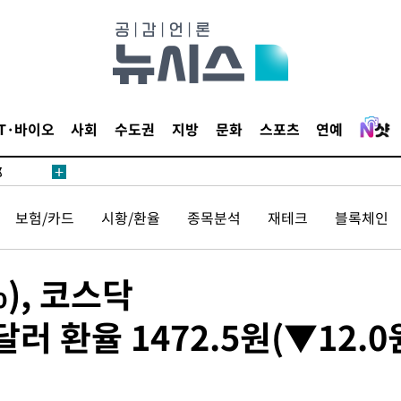
·서미화·
IT·바이오
사회
수도권
지방
문화
스포츠
연예
1위… 정
鄭
위해 뛸
보험/카드
시황/환율
종목분석
재테크
블록체인
승리
일날씨]
원해 아틀
%), 코스닥
·달러 환율 1472.5원(▼12.0