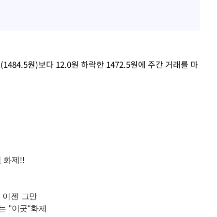
김희철, 거꾸로 걸린 광복
1
태극기 현수막에 "X돌았네
"손 떨림 포착"…카라 한
2
팬들 '걱정'
차가원 "○○○ 까면 주변
3
84.5원)보다 12.0원 하락한 1472.5원에 주간 거래를 마
미반환 속 녹취 폭로 파장
용산어린이정원 앞 즐비한 
4
속[다음주
시스Pic]
다"
외신 주목한 '축구협회 성접
려 죄송"
5
한일월드컵까지 소환
[속보]이강인 "감독님이 
6
많은 트로피 원해 아틀레티
백운산서 80년근 천종산
7
정가 1.3억원