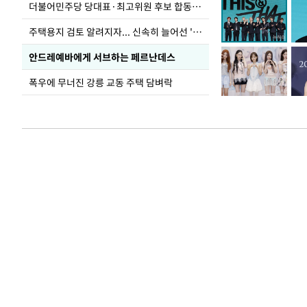
더불어민주당 당대표·최고위원 후보 합동연설회
주택용지 검토 알려지자... 신속히 늘어선 '근조화환'
안드레예바에게 서브하는 페르난데스
폭우에 무너진 강릉 교동 주택 담벼락