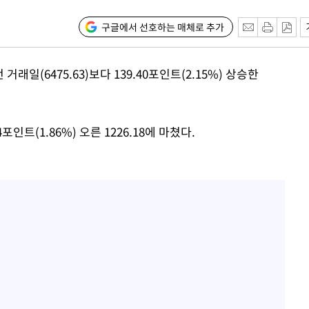
구글에서 선호하는 매체로 추가
속[다음주
거래일(6475.63)보다 139.40포인트(2.15%) 상승한
다"
려 죄송"
포인트(1.86%) 오른 1226.18에 마쳤다.
·서미화·
1위… 정
鄭
위해 뛸
승리
일날씨]
원해 아틀