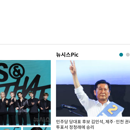
뉴시스Pic
슨 일이? [뉴시스국회토pic]
민주당 당대표 후보 김민석, 제주·인천 
투표서 정청래에 승리