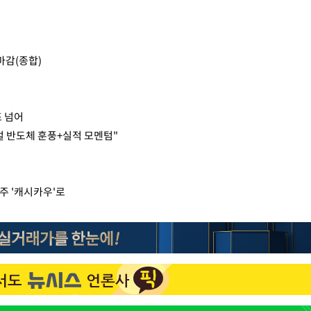
 마감(종합)
조 넘어
벌 반도체 훈풍+실적 모멘텀"
주 '캐시카우'로