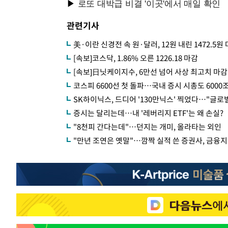
관련기사
美·이란 신경전 속 원·달러, 12원 내린 1472.5원
[속보]코스닥, 1.86% 오른 1226.18 마감
[속보]日닛케이지수, 6만선 넘어 사상 최고치 마감
코스피 6600선 첫 돌파…국내 증시 시총도 6000
SK하이닉스, 드디어 '130만닉스' 찍었다…"글로
증시는 달리는데…내 '레버리지 ETF'는 왜 손실?
"8천피 간다는데"…던지는 개미, 올라타는 외인
"만년 조연은 옛말"…깜짝 실적 쓴 증권사, 금융지