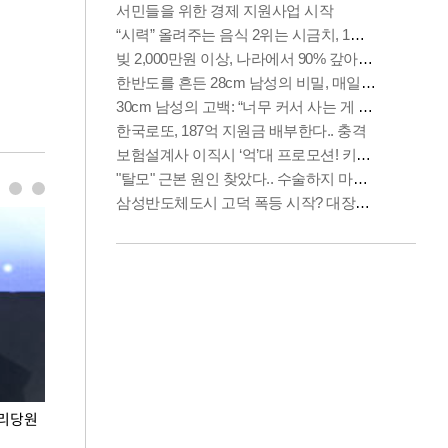
권리당원
무더위 잊는 도심형 여름 축제 '2026 서울 바캉스
용산어린이정원 앞
페스티벌'