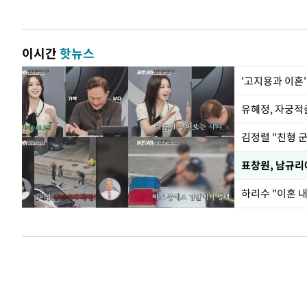
이시간
핫뉴스
'고지용과 이혼'
유혜정, 자궁적
김정렬 "친형 
하리수 "이혼 