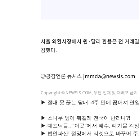
-2355초 전 >
온열질환 사망자 3명 늘어…누적 환자 3000명 돌파
1시간 전 >
강릉에 시간당 81.4㎜ 물폭탄…도로 잠기고 담벼락 붕괴
2시간 전 >
백운산서 80년근 천종산삼 9뿌리 발견…감정가 1.3억원
2시간 전 >
선재도서 해루질 나섰다 실종 60대, 닷새 만에 숨진 채 발견
서울 외환시장에서 원·달러 환율은 전 거래일(14
3시간 전 >
남자 농구, 나고야 아시안게임서 '홈팀' 일본과 한일전
감했다.
3시간 전 >
여수 오동도 해상서 모터보트 전복…1명 사망·1명 실종
4시간 전 >
극한폭염 한풀 꺾이지만…'낮 최고 35도' 무더위, 열대야 계
날씨]
5시간 전 >
축구협회 "압수수색·성접대 논란 사과…쇄신의 기회로 삼겠
◎공감언론 뉴시스
jmmda@newsis.com
5시간 전 >
[속보]'압수수색·성접대 논란' 축구협회 "실망과 걱정 안겨드
9시간 전 >
'최고 37도' 폭염 지속…강원동해안 최대 150㎜ 비
Copyright © NEWSIS.COM, 무단 전재 및 재배포 금지
10시간 전 >
[속보]뉴욕증시 상승 마감…S&P 0.6% 나스닥 1.3%↑