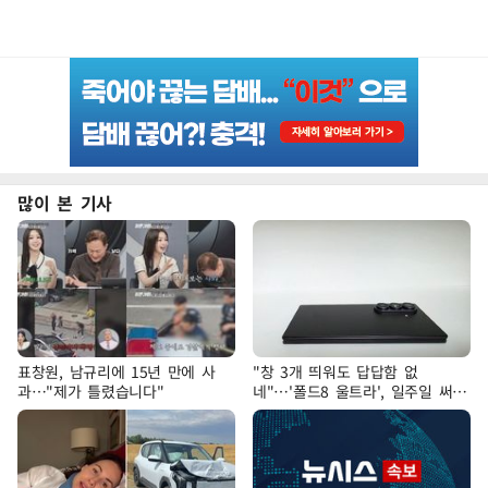
많이 본 기사
표창원, 남규리에 15년 만에 사
"창 3개 띄워도 답답함 없
과…"제가 틀렸습니다"
네"…'폴드8 울트라', 일주일 써보
니