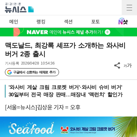
메인
랭킹
섹션
포토
맥도날드, 최강록 셰프가 소개하는 와사비
버거 2종 출시
기사등록
2026/04/28 10:54:36
가
가
구글에서 선호하는 매체로 추가
'와사비 게살 크림 크로켓 버거'·와사비 슈비 버거'
30일부터 전국 매장 판매…매장내 '맥런치' 할인가
[서울=뉴시스]김상윤 기자 = 오후