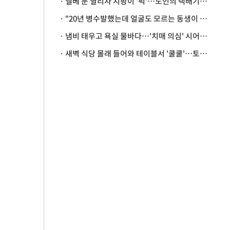
· 엘베 문 열리자 지팡이 '퍽'…노인의 택배기사 폭행 이유
· "20년 병수발했는데 얼굴도 모르는 동생이 유산 절반을"…배다른 형제 상속권 있을까
· 냄비 태우고 욕실 물바다…'치매 의심' 시어머니 검사 권유했다가 '날벼락'
· 새벽 식당 몰래 들어와 테이블서 '쿨쿨'…토사물 남기고 사라진 남성