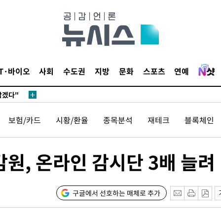
IT·바이오
사회
수도권
지방
문화
스포츠
연예
 계속[다음
삼겠다"
안겨드려 죄
보험/카드
시황/환율
종목분석
재테크
블록체인
, 온라인 감시단 3배 늘려
 계속[다음
삼겠다"
안겨드려 죄
구글에서 선호하는 매체로 추가