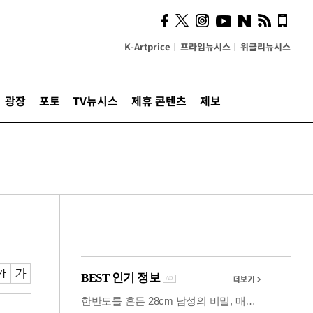
시, 스마트폰 액세서리에
NFC 더했다
K-Artprice
프라임뉴시스
위클리뉴시스
광장
포토
TV뉴시스
제휴 콘텐츠
제보