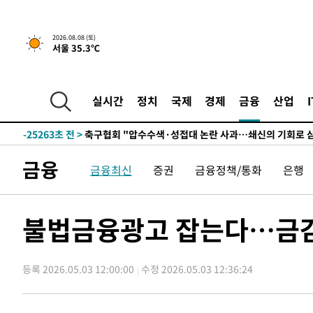
2026.08.08 (토)
서울 35.3℃
-5547초 전 >
[속보]뉴욕증시 상승 마감…S&P 0.6% 나스닥 1.3%↑
-32018초 전 >
여수 오동도 해상서 모터보트 전복…1명 사망·1명 실종
실시간
정치
국제
경제
금융
산업
-28245초 전 >
극한폭염 한풀 꺾이지만…'낮 최고 35도' 무더위, 열대야
주 날씨]
-25263초 전 >
축구협회 "압수수색·성접대 논란 사과…쇄신의 기회로 
-23780초 전 >
[속보]'압수수색·성접대 논란' 축구협회 "실망과 걱정 
금융
금융최신
증권
금융정책/통화
은행
송"
-12401초 전 >
'최고 37도' 폭염 지속…강원동해안 최대 150㎜ 비
-5527초 전 >
[속보]뉴욕증시 상승 마감…S&P 0.6% 나스닥 1.3%↑
-32038초 전 >
여수 오동도 해상서 모터보트 전복…1명 사망·1명 실종
불법금융광고 잡는다…금감원
-28265초 전 >
극한폭염 한풀 꺾이지만…'낮 최고 35도' 무더위, 열대야
주 날씨]
-25283초 전 >
축구협회 "압수수색·성접대 논란 사과…쇄신의 기회로 
등록 2026.05.03 12:00:00
수정 2026.05.03 12:36:24
-23800초 전 >
[속보]'압수수색·성접대 논란' 축구협회 "실망과 걱정 
송"
-12421초 전 >
'최고 37도' 폭염 지속…강원동해안 최대 150㎜ 비
-5547초 전 >
[속보]뉴욕증시 상승 마감…S&P 0.6% 나스닥 1.3%↑