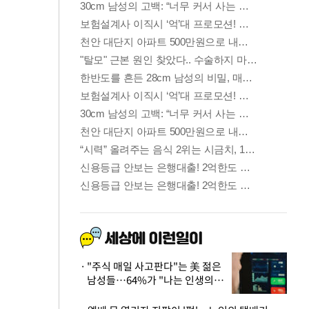
"주식 매일 사고판다"는 美 젊은
남성들…64%가 "나는 인생의
패배자“