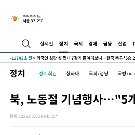
운드는 임시"
-19430초 전 >
"낮 기온 소폭 하락"…수도권 폭염중대경보, 폭염경보로
-19394초 전 >
[속보]이 대통령, '호우피해' 안동·의성 관할 4개 면 특
2026.08.07 (금)
서울 33.2℃
선포
-19357초 전 >
[단독]중수청 지원 검사들, 정원 초과 시 낮은 계급 임용
갈 수도
-17328초 전 >
낮 최고 37도 찜통더위…곳곳 소나기·강원 많은 비[내일
-15634초 전 >
SK하이닉스, 용인·청주 팹에 54조 투자…"AI 메모리 수
실시간
정치
국제
경제
금융
산업
응"
-12490초 전 >
여자배구 이재영·이다영 자매, 아제르바이잔 투란VC 입
-11743초 전 >
외국인 심판 성 접대 7경기 들여다보니…한국 축구 '5승 2
-11477초 전 >
[속보]코스닥, 2.86포인트(0.36%) 내린 798.81마감
정치
정치최신
청와대
국회/정당
국방/외
-11430초 전 >
[속보]코스피, 6200선 약보합…0.60% 내린 6258.77에
-11410초 전 >
[속보]원·달러 환율, 7.7원 내린 1416.1원 마감
-11299초 전 >
[속보] 노원서 40.1도 관측…서울, 2018년 이후 첫 40도
북, 노동절 기념행사…"5
-8389초 전 >
[속보]종합특검, '계엄 수용공간 확보' 신용해 前교정본부
-7262초 전 >
외신들도 주목한 韓축구 파문…"국민적 공분에 수사 재개"
등록 2026.05.02 09:02:54
-7233초 전 >
11시간 압수수색에 성접대 파문까지…'쑥대밭' 된 축구협
-6255초 전 >
[속보]규제합리화위원회 부위원장에 김태유 서울대 공대 
태 후임
-2613초 전 >
[속보]국힘 윤리위, '돌려차기 발언' 진종오·서범수 징계 