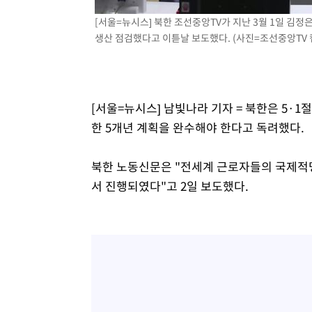
-7282초 전 >
외신들도 주목한 韓축구 파문…"국민적 공분에 수사 재개"
[서울=뉴시스] 북한 조선중앙TV가 지난 3월 1일 
-7253초 전 >
11시간 압수수색에 성접대 파문까지…'쑥대밭' 된 축구협
생산 점검했다고 이튿날 보도했다. (사진=조선중앙TV 캡처)
-6275초 전 >
[속보]규제합리화위원회 부위원장에 김태유 서울대 공대 
태 후임
-2633초 전 >
[속보]국힘 윤리위, '돌려차기 발언' 진종오·서범수 징계 
34분 전 >
[속보] 7월 중국 수출 23.9%↑ 수입 27.5%↑…무역총액 25
[서울=뉴시스] 남빛나라 기자 = 북한은 5·
1시간 전 >
[속보]'채상병 순직 책임' 임성근, 항소심도 징역 3년
한 5개년 계획을 완수해야 한다고 독려했다.
북한 노동신문은 "전세계 근로자들의 국제적명
서 진행되였다"고 2일 보도했다.