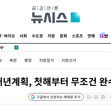
 하향
별재난지역
…희망지 못
날씨]
요 선제 대
IT·바이오
사회
수도권
지방
문화
스포츠
연예
단
무'
교
북한
행정
지방정가
지방선거
 마쳐
개년계획, 첫해부터 무조건 완
장 기소
회
구글에서 선호하는 매체로 추가
교수…이병
절차 개시