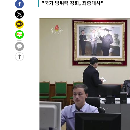
"국가 방위력 강화, 최중대사"
34분 전 >
[속보] 7월 중국 수출 23.9%↑ 수입 27.5%↑…무역총액 25
1시간 전 >
[속보]'채상병 순직 책임' 임성근, 항소심도 징역 3년
-28797초 전 >
[속보]이 대통령 "부동산 공급 기존 사고방식 매달리지 
실천"
-27882초 전 >
이란, "오만과 '중앙 단일 루트' 합의…북쪽 인바운드·남
운드는 임시"
-19450초 전 >
"낮 기온 소폭 하락"…수도권 폭염중대경보, 폭염경보로
-19414초 전 >
[속보]이 대통령, '호우피해' 안동·의성 관할 4개 면 특
선포
-19377초 전 >
[단독]중수청 지원 검사들, 정원 초과 시 낮은 계급 임용
갈 수도
-17348초 전 >
낮 최고 37도 찜통더위…곳곳 소나기·강원 많은 비[내일
-15654초 전 >
SK하이닉스, 용인·청주 팹에 54조 투자…"AI 메모리 수
응"
-12510초 전 >
여자배구 이재영·이다영 자매, 아제르바이잔 투란VC 입
-11763초 전 >
외국인 심판 성 접대 7경기 들여다보니…한국 축구 '5승 2
-11497초 전 >
[속보]코스닥, 2.86포인트(0.36%) 내린 798.81마감
-11450초 전 >
[속보]코스피, 6200선 약보합…0.60% 내린 6258.77에
-11430초 전 >
[속보]원·달러 환율, 7.7원 내린 1416.1원 마감
-11319초 전 >
[속보] 노원서 40.1도 관측…서울, 2018년 이후 첫 40도
-8409초 전 >
[속보]종합특검, '계엄 수용공간 확보' 신용해 前교정본부