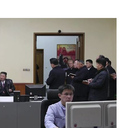
.3%↑
말고 과감히
쪽 아웃바
 하향
별재난지역
…희망지 못
날씨]
요 선제 대
단
무'
 마쳐
장 기소