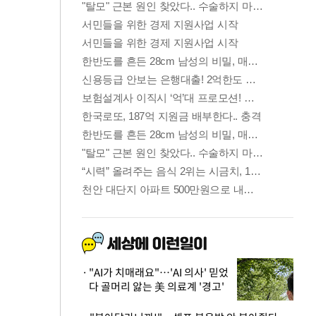
"AI가 치매래요"…'AI 의사' 믿었
다 골머리 앓는 美 의료계 '경고'