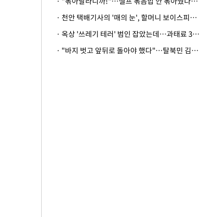
· "볶아달라니까!"…셀프 볶음밥 안 볶아줬다고 사장 폭행한 손님
· 천안 택배기사의 '매의 눈', 할머니 보이스피싱 피해 막아
· 옥상 '쓰레기 테러' 범인 잡았는데…과태료 3만원 처분에 숙박업주 허탈
· "바지 벗고 앞뒤로 돌아야 했다"…탈북민 김서아, 기쁨조 검사 수치심 회상