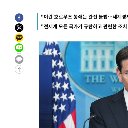
-7663초 전 >
[속보]종합특검, '관저이전 봐주기 감사' 유병호 구속기소
-4263초 전 >
민주 콩고 에볼라환자 4천명 돌파, 4053명 발생 1850명 
"이란 호르무즈 봉쇄는 완전 불법…세계경
-32149초 전 >
"낮 기온 소폭 하락"…수도권 폭염중대경보, 폭염경보로
"전세계 모든 국가가 규탄하고 관련한 조치
-32113초 전 >
[속보]이 대통령, '호우피해' 안동·의성 관할 4개 면 특
선포
-32076초 전 >
[단독]중수청 지원 검사들, 정원 초과 시 낮은 계급 임용
갈 수도
-30047초 전 >
낮 최고 37도 찜통더위…곳곳 소나기·강원 많은 비[내일
-28353초 전 >
SK하이닉스, 용인·청주 팹에 54조 투자…"AI 메모리 수
응"
-25209초 전 >
여자배구 이재영·이다영 자매, 아제르바이잔 투란VC 입
-24462초 전 >
외국인 심판 성 접대 7경기 들여다보니…한국 축구 '5승 2
-24196초 전 >
[속보]코스닥, 2.86포인트(0.36%) 내린 798.81마감
-24149초 전 >
[속보]코스피, 6200선 약보합…0.60% 내린 6258.77에
-24129초 전 >
[속보]원·달러 환율, 7.7원 내린 1416.1원 마감
-24018초 전 >
[속보] 노원서 40.1도 관측…서울, 2018년 이후 첫 40도
-21108초 전 >
[속보]종합특검, '계엄 수용공간 확보' 신용해 前교정본
-19981초 전 >
외신들도 주목한 韓축구 파문…"국민적 공분에 수사 재개
-19952초 전 >
11시간 압수수색에 성접대 파문까지…'쑥대밭' 된 축구