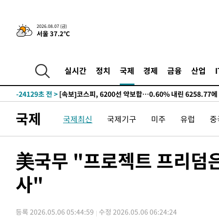
선포
-32056초 전 >
[단독]중수청 지원 검사들, 정원 초과 시 낮은 계급 임용
갈 수도
-30027초 전 >
낮 최고 37도 찜통더위…곳곳 소나기·강원 많은 비[내일
2026.08.07 (금)
서울 37.2℃
-28333초 전 >
SK하이닉스, 용인·청주 팹에 54조 투자…"AI 메모리 수
응"
-25189초 전 >
여자배구 이재영·이다영 자매, 아제르바이잔 투란VC 입
-24442초 전 >
외국인 심판 성 접대 7경기 들여다보니…한국 축구 '5승 2
실시간
정치
국제
경제
금융
산업
-24176초 전 >
[속보]코스닥, 2.86포인트(0.36%) 내린 798.81마감
-24129초 전 >
[속보]코스피, 6200선 약보합…0.60% 내린 6258.77에
-24109초 전 >
[속보]원·달러 환율, 7.7원 내린 1416.1원 마감
국제
국제최신
국제기구
미주
유럽
중
-23998초 전 >
[속보] 노원서 40.1도 관측…서울, 2018년 이후 첫 40도
-21088초 전 >
[속보]종합특검, '계엄 수용공간 확보' 신용해 前교정본
-19961초 전 >
외신들도 주목한 韓축구 파문…"국민적 공분에 수사 재개
美국무 "프로젝트 프리덤은
-19932초 전 >
11시간 압수수색에 성접대 파문까지…'쑥대밭' 된 축구
사"
-18954초 전 >
[속보]규제합리화위원회 부위원장에 김태유 서울대 공대
병태 후임
-15312초 전 >
[속보]국힘 윤리위, '돌려차기 발언' 진종오·서범수 징계
-10637초 전 >
[속보] 7월 중국 수출 23.9%↑ 수입 27.5%↑…무역총
등록 2026.05.06 05:44:59
수정 2026.05.06 06:24:24
25.3%↑
-7797초 전 >
[속보]'채상병 순직 책임' 임성근, 항소심도 징역 3년