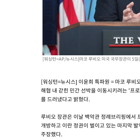
-18974초 전 >
[속보]규제합리화위원회 부위원장에 김태유 서울대 공대
병태 후임
-15332초 전 >
[속보]국힘 윤리위, '돌려차기 발언' 진종오·서범수 징계
-10657초 전 >
[속보] 7월 중국 수출 23.9%↑ 수입 27.5%↑…무역총
25.3%↑
-7817초 전 >
[속보]'채상병 순직 책임' 임성근, 항소심도 징역 3년
-7683초 전 >
[속보]종합특검, '관저이전 봐주기 감사' 유병호 구속기소
-4283초 전 >
민주 콩고 에볼라환자 4천명 돌파, 4053명 발생 1850명 
[워싱턴=AP/뉴시스]마코 루비오 미국 국무장관이 5일(현
[워싱턴=뉴시스] 이윤희 특파원 = 마코 루비
해협 내 갇힌 민간 선박을 이동시키려는 '프
를 드러냈다고 밝혔다.
루비오 장관은 이날 백악관 정례브리핑에서 
개방하고 이란 정권이 벌이고 있는 마지막 
주장했다.