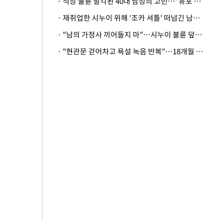
· 직장 불륜 발각된 40대 남성의 고민…"유포 동료 명예훼손·협박죄 고소 가능할까"
· 재취업한 시누이 위해 '조카 셔틀' 떠넘긴 남편…아내 "난 못한다"
· "남의 가정사 끼어들지 마"…시누이 불륜 덮으려는 남편에 억울한 아내
· "현관문 걷어차고 욕설 녹음 반복"…18개월 아기 키우는 집 뒤흔든 '앞집의 비극'