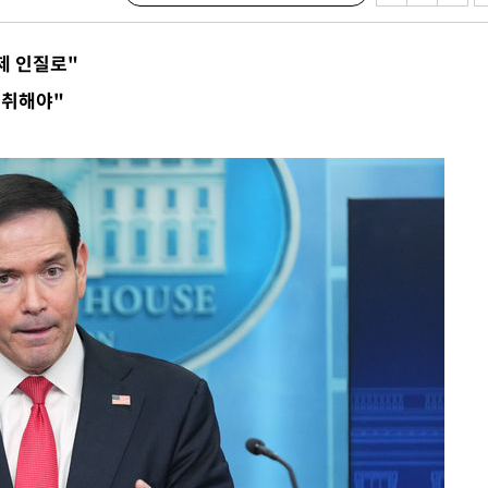
사망
제 인질로"
 하향
 취해야"
별재난지역
…희망지 못
날씨]
요 선제 대
단
무'
 마쳐
부장 기소
"
협회