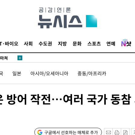
…희망지 못
날씨]
요 선제 대
단
무'
IT·바이오
사회
수도권
지방
문화
스포츠
연예
 마쳐
국
일본
아시아/오세아니아
중동/아프리카
부장 기소
"
 방어 작전…여러 국가 동참
협회
 교수…이
 절차 개시
액
구글에서 선호하는 매체로 추가