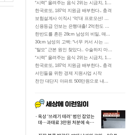
옥상 '쓰레기 테러' 범인 잡았는
데…과태료 3만원 처분에 숙박업
주 허탈