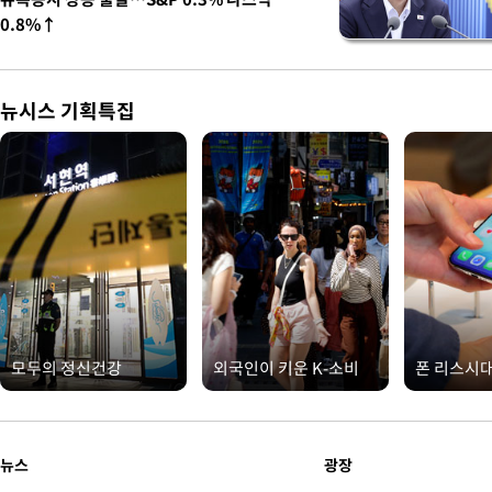
0.8%↑
뉴시스 기획특집
모두의 정신건강
외국인이 키운 K-소비
폰 리스시
뉴스
광장