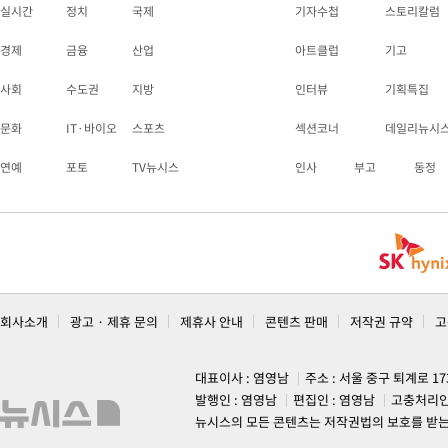
실시간
정치
국제
기자수첩
스토리칼럼
경제
금융
산업
아트클럽
기고
사회
수도권
지방
인터뷰
기획특집
문화
IT·바이오
스포츠
섹션코너
데일리뉴시
연예
포토
TV뉴시스
인사
부고
동정
회사소개
광고 · 제휴 문의
제휴사 안내
콘텐츠 판매
저작권 규약
고
대표이사 : 염영남
주소 : 서울 중구 퇴계로 1
발행인 : 염영남
편집인 : 염영남
고충처리인
뉴시스의 모든 콘텐츠는 저작권법의 보호를 받는 바, 무