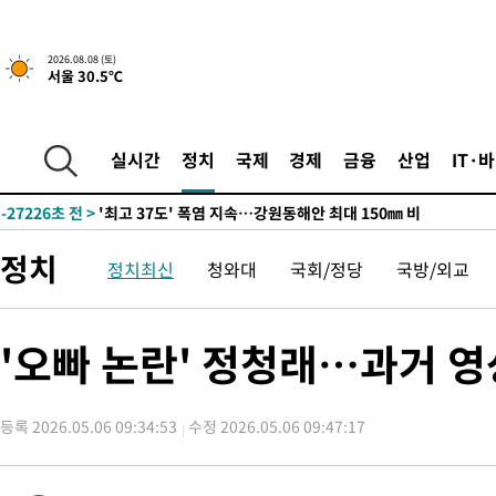
2026.08.08 (토)
서울 30.5℃
-20372초 전 >
[속보]뉴욕증시 상승 마감…S&P 0.6% 나스닥 1.3%↑
실시간
정치
국제
경제
금융
산업
IT·
-27226초 전 >
'최고 37도' 폭염 지속…강원동해안 최대 150㎜ 비
-20352초 전 >
[속보]뉴욕증시 상승 마감…S&P 0.6% 나스닥 1.3%↑
-27246초 전 >
'최고 37도' 폭염 지속…강원동해안 최대 150㎜ 비
정치
정치최신
청와대
국회/정당
국방/외교
-20372초 전 >
[속보]뉴욕증시 상승 마감…S&P 0.6% 나스닥 1.3%↑
'오빠 논란' 정청래…과거 영
등록 2026.05.06 09:34:53
수정 2026.05.06 09:47:17