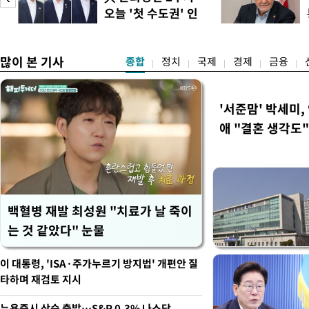
전문가들은 최근 폭염이 단
오늘 '첫 수도권' 인
감당하기 어려운 수준에 이르
도
천 주목
명적
많이 본 기사
종합
정치
국제
경제
금융
'서준맘' 박세미,
애 "결혼 생각도"
백혈병 재발 최성원 "치료가 날 죽이
는 것 같았다" 눈물
이 대통령, 'ISA·주가누르기 방지법' 개편안 질
타하며 재검토 지시
뉴욕증시 상승 출발…S&P 0.3% 나스닥