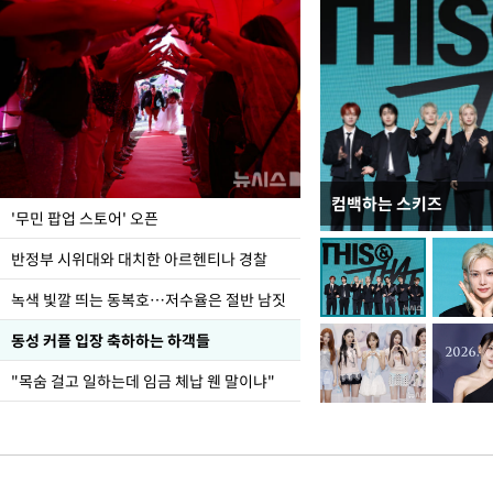
컴백하는 스키즈
지석천 뒤덮은 개구리
'무민 팝업 스토어' 오픈
반정부 시위대와 대치한 아르헨티나 경찰
녹색 빛깔 띄는 동복호…저수율은 절반 남짓
동성 커플 입장 축하하는 하객들
"목숨 걸고 일하는데 임금 체납 웬 말이냐"