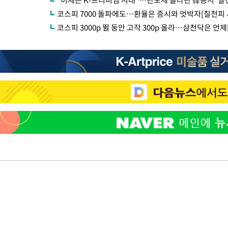
"이제는 K-프리미엄 시대"…반도체 올라탄 韓증시 '팔천
코스피 7000 돌파에도…환율은 증시와 엇박자[칠천피 
코스피 3000p 뛸 동안 고작 300p 올라…삼천닥은 언제