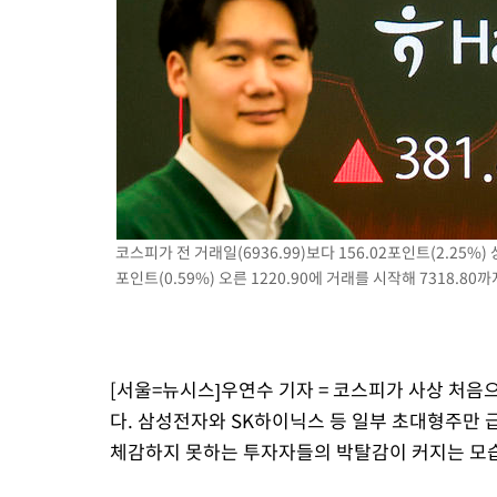
병태 후임
-8872초 전 >
[속보]국힘 윤리위, '돌려차기 발언' 진종오·서범수 징계 절차 
-4197초 전 >
[속보] 7월 중국 수출 23.9%↑ 수입 27.5%↑…무역총액 25.
-1357초 전 >
[속보]'채상병 순직 책임' 임성근, 항소심도 징역 3년
-1223초 전 >
[속보]종합특검, '관저이전 봐주기 감사' 유병호 구속기소
36분 전 >
민주 콩고 에볼라환자 4천명 돌파, 4053명 발생 1850명 사망
코스피가 전 거래일(6936.99)보다 156.02포인트(2.25%) 
포인트(0.59%) 오른 1220.90에 거래를 시작해 7318.80까지
[서울=뉴시스]우연수 기자 = 코스피가 사상 처음
다. 삼성전자와 SK하이닉스 등 일부 초대형주만 
체감하지 못하는 투자자들의 박탈감이 커지는 모