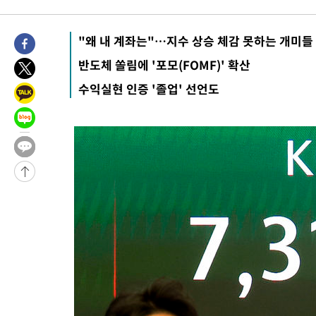
36분 전 >
민주 콩고 에볼라환자 4천명 돌파, 4053명 발생 1850명 사망
-25689초 전 >
"낮 기온 소폭 하락"…수도권 폭염중대경보, 폭염경보로 하향
"왜 내 계좌는"…지수 상승 체감 못하는 개미들
-25653초 전 >
[속보]이 대통령, '호우피해' 안동·의성 관할 4개 면 특별재난
반도체 쏠림에 '포모(FOMF)' 확산
선포
-25616초 전 >
[단독]중수청 지원 검사들, 정원 초과 시 낮은 계급 임용…희망
수익실현 인증 '졸업' 선언도
갈 수도
-23587초 전 >
낮 최고 37도 찜통더위…곳곳 소나기·강원 많은 비[내일날씨]
-21893초 전 >
SK하이닉스, 용인·청주 팹에 54조 투자…"AI 메모리 수요 선
응"
-18749초 전 >
여자배구 이재영·이다영 자매, 아제르바이잔 투란VC 입단
-18002초 전 >
외국인 심판 성 접대 7경기 들여다보니…한국 축구 '5승 2무'
-17736초 전 >
[속보]코스닥, 2.86포인트(0.36%) 내린 798.81마감
-17689초 전 >
[속보]코스피, 6200선 약보합…0.60% 내린 6258.77에 마쳐
-17669초 전 >
[속보]원·달러 환율, 7.7원 내린 1416.1원 마감
-17558초 전 >
[속보] 노원서 40.1도 관측…서울, 2018년 이후 첫 40도
-14648초 전 >
[속보]종합특검, '계엄 수용공간 확보' 신용해 前교정본부장 기
-13521초 전 >
외신들도 주목한 韓축구 파문…"국민적 공분에 수사 재개"
-13492초 전 >
11시간 압수수색에 성접대 파문까지…'쑥대밭' 된 축구협회
-12514초 전 >
[속보]규제합리화위원회 부위원장에 김태유 서울대 공대 교수