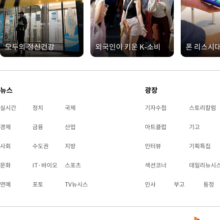
모두의 정신건강
외국인이 키운 K-소비
폰 리스시
뉴스
광장
실시간
정치
국제
기자수첩
스토리칼럼
경제
금융
산업
아트클럽
기고
사회
수도권
지방
인터뷰
기획특집
문화
IT·바이오
스포츠
섹션코너
데일리뉴시
연예
포토
TV뉴시스
인사
부고
동정