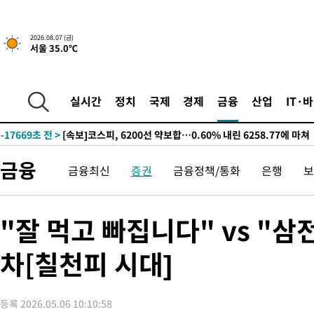
갈 수도
-23567초 전 >
낮 최고 37도 찜통더위…곳곳 소나기·강원 많은 비[내일날씨]
-21873초 전 >
SK하이닉스, 용인·청주 팹에 54조 투자…"AI 메모리 수요 선
2026.08.07 (금)
서울 35.0℃
응"
-18729초 전 >
여자배구 이재영·이다영 자매, 아제르바이잔 투란VC 입단
-17982초 전 >
외국인 심판 성 접대 7경기 들여다보니…한국 축구 '5승 2무'
-17716초 전 >
[속보]코스닥, 2.86포인트(0.36%) 내린 798.81마감
실시간
정치
국제
경제
금융
산업
IT·
-17669초 전 >
[속보]코스피, 6200선 약보합…0.60% 내린 6258.77에 마쳐
-17649초 전 >
[속보]원·달러 환율, 7.7원 내린 1416.1원 마감
-17538초 전 >
[속보] 노원서 40.1도 관측…서울, 2018년 이후 첫 40도
금융
금융최신
증권
금융정책/통화
은행
보
-14628초 전 >
[속보]종합특검, '계엄 수용공간 확보' 신용해 前교정본부장 기
-13501초 전 >
외신들도 주목한 韓축구 파문…"국민적 공분에 수사 재개"
-13472초 전 >
11시간 압수수색에 성접대 파문까지…'쑥대밭' 된 축구협회
"잘 먹고 빠집니다" vs "
-12494초 전 >
[속보]규제합리화위원회 부위원장에 김태유 서울대 공대 교수
병태 후임
차[칠천피 시대]
-8852초 전 >
[속보]국힘 윤리위, '돌려차기 발언' 진종오·서범수 징계 절차 
-4177초 전 >
[속보] 7월 중국 수출 23.9%↑ 수입 27.5%↑…무역총액 25.
-1337초 전 >
[속보]'채상병 순직 책임' 임성근, 항소심도 징역 3년
등록 2026.05.06 10:10:58
-1203초 전 >
[속보]종합특검, '관저이전 봐주기 감사' 유병호 구속기소