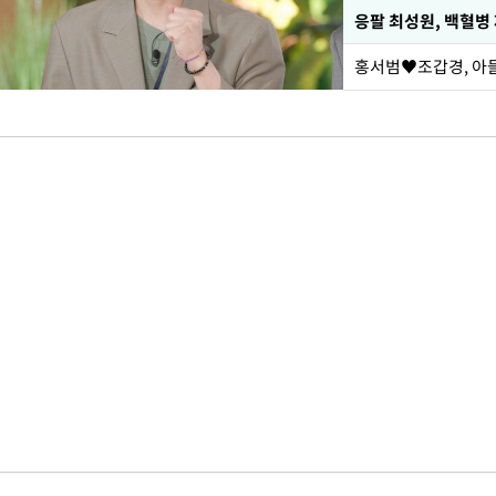
응팔 최성원, 백혈병
홍서범♥조갑경, 아들