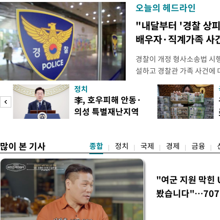
오늘의 헤드라인
"내달부터 '경찰 상피
배우자·직계가족 사건
경찰이 개정 형사소송법 시
설하고 경찰관 가족 사건에 
피제'를 도입한다. 경찰청은 
정치
후속 조치 태스크포스(TF)'
李, 호우피해 안동·
우선 올해 하반기 인사에 
의성 특별재난지역
하던 수사감찰 기능을 인권
도
선포
많이 본 기사
종합
정치
국제
경제
금융
"여군 지원 막힌 
봤습니다"…707
벽 소화'