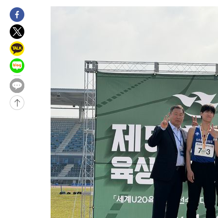
-8087초 전 >
[속보]코스피, 301.88포인트(4.58%) 내린 6296.38 마감
-7952초 전 >
[속보]원·달러 환율, 0.7원 내린 1423.8원 마감
-5551초 전 >
"여기 떨어졌다"…다누리, 스페이스X 로켓 달 충돌 흔적 포착
-2596초 전 >
손흥민, 5경기 연속골 실패…LAFC는 승부차기 끝 과달라하라 
1시간 전 >
내일까지 39도 '펄펄'…기상청 "태풍 지나며 폭염 잠시 꺾인다"
1시간 전 >
트럼프, 한국계 진보 주지사 후보 맹공…"공산주의가 최대 위협"
1시간 전 >
"美간섭에 합의 지연"…트럼프, '이란 호르무즈 통제권' 수용할까
-31951초 전 >
축구협회, 15년 전 심판 성 접대 파문에 "현재는 내부 지침 준수
-30636초 전 >
경찰, '홍명보는 2순위' 결론냈던 스포츠윤리센터도 압수수색
-16232초 전 >
[속보]합참 "北 발사체는 단거리탄도미사일…감시·경계태세 
화"
-15980초 전 >
日방위성, 北이 동해로 쏜 발사체는 탄도미사일 가능성
-14410초 전 >
[속보] SKT, 에이닷 서비스 장애 발생…"원인 파악 중"
-13816초 전 >
[속보]합참 "북, 동해상으로 미상 발사체 발사"
-13212초 전 >
'낮 최고 39도' 불볕더위…한밤 열대야도 계속[내일날씨]
-13171초 전 >
[속보]7~9일 프로야구 3연전도 폭염 취소…11일 재개
-12833초 전 >
"韓 외환시장 개입 관측 배경엔 美의 대한국 무역적자 있어"