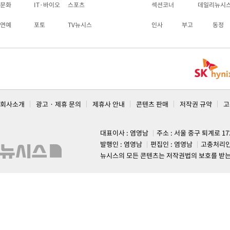
문화
IT·바이오
스포츠
섹션코너
데일리뉴시
연예
포토
TV뉴시스
인사
부고
동정
회사소개
광고 · 제휴 문의
제휴사 안내
콘텐츠 판매
저작권 규약
고
대표이사 : 염영남
주소 : 서울 중구 퇴계로 1
발행인 : 염영남
편집인 : 염영남
고충처리인
뉴시스의 모든 콘텐츠는 저작권법의 보호를 받는 바, 무