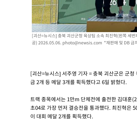
-12660초 전 >
'월드컵 탈락 후폭풍' 축구협회…초유의 압수수색에 '충격·당황
-12500초 전 >
서울 낮 37.9도, 올여름 최고치 경신…영등포 순간 '40도'
-12062초 전 >
[속보]종합특검, 대검 추가 압수수색…내란 중요임무종사 혐의
-8157초 전 >
[속보]코스닥, 800p 회복…0.26% 오른 801.67 마감
[괴산=뉴시스] 충북 괴산군청 육상팀 소속 최진혁(왼쪽 세번째
-8087초 전 >
[속보]코스피, 301.88포인트(4.58%) 내린 6296.38 마감
공) 2026.05.06.
photo@newsis.com
*재판매 및 DB 금
-7952초 전 >
[속보]원·달러 환율, 0.7원 내린 1423.8원 마감
-5551초 전 >
"여기 떨어졌다"…다누리, 스페이스X 로켓 달 충돌 흔적 포착
-2596초 전 >
손흥민, 5경기 연속골 실패…LAFC는 승부차기 끝 과달라하라 
[괴산=뉴시스] 서주영 기자 = 충북 괴산군은 군
1시간 전 >
내일까지 39도 '펄펄'…기상청 "태풍 지나며 폭염 잠시 꺾인다"
금 2개 등 메달 3개를 획득했다고 6일 밝혔다.
1시간 전 >
트럼프, 한국계 진보 주지사 후보 맹공…"공산주의가 최대 위협"
1시간 전 >
"美간섭에 합의 지연"…트럼프, '이란 호르무즈 통제권' 수용할까
트랙 종목에서는 1만m 단체전에 출전한 김대훈(23),
초04로 가장 먼저 결승전을 통과했다. 최진혁은 5
이 대회 메달 2개를 획득했다.