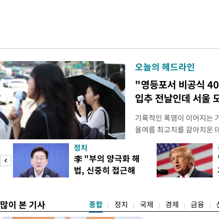
오늘의 헤드라인
"영등포서 비공식 4
입추 전날인데 서울 
기록적인 폭염이 이어지는 
올여름 최고치를 갈아치운 데
시15분 39.9도까지 치솟으
정치
청에 따르면 이날 오후 4시
李 "부의 양극화 해
관측(ASOS) 기준 37.9도
법, 신중히 접근해
했다. 관측 이래 역대 5위에
이
야"
많이 본 기사
종합
정치
국제
경제
금융