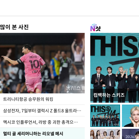
많이 본 사진
컴백하는 스키즈
입추 하루 앞둔 전남광
트리니티항공 승무원의 워킹
폭염
삼성전자, 7일부터 갤럭시 Z 폴드8 울트라·폴드8·플립8 출시
멕시코 인플루언서, 라방 중 괴한 총격으로 사망
멀티 골 세리머니하는 리오넬 메시