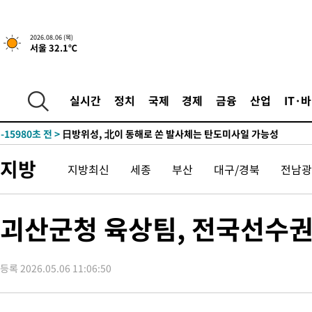
2026.08.06 (목)
서울 32.1℃
1시간 전 >
"美간섭에 합의 지연"…트럼프, '이란 호르무즈 통제권' 수용할까
-31951초 전 >
축구협회, 15년 전 심판 성 접대 파문에 "현재는 내부 지침 준수
-30636초 전 >
경찰, '홍명보는 2순위' 결론냈던 스포츠윤리센터도 압수수색
실시간
정치
국제
경제
금융
산업
IT·
-16232초 전 >
[속보]합참 "北 발사체는 단거리탄도미사일…감시·경계태세 
화"
-15980초 전 >
日방위성, 北이 동해로 쏜 발사체는 탄도미사일 가능성
-14410초 전 >
[속보] SKT, 에이닷 서비스 장애 발생…"원인 파악 중"
지방
지방최신
세종
부산
대구/경북
전남광
-13816초 전 >
[속보]합참 "북, 동해상으로 미상 발사체 발사"
-13212초 전 >
'낮 최고 39도' 불볕더위…한밤 열대야도 계속[내일날씨]
-13171초 전 >
[속보]7~9일 프로야구 3연전도 폭염 취소…11일 재개
괴산군청 육상팀, 전국선수권
-12833초 전 >
"韓 외환시장 개입 관측 배경엔 美의 대한국 무역적자 있어"
-12660초 전 >
'월드컵 탈락 후폭풍' 축구협회…초유의 압수수색에 '충격·당황
등록 2026.05.06 11:06:50
-12500초 전 >
서울 낮 37.9도, 올여름 최고치 경신…영등포 순간 '40도'
-12062초 전 >
[속보]종합특검, 대검 추가 압수수색…내란 중요임무종사 혐의
-8157초 전 >
[속보]코스닥, 800p 회복…0.26% 오른 801.67 마감