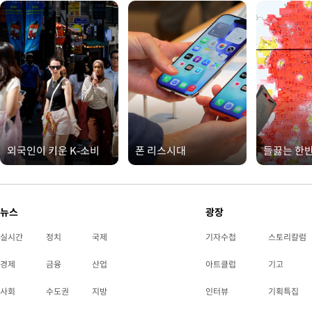
외국인이 키운 K-소비
폰 리스시대
들끓는 한
뉴스
광장
실시간
정치
국제
기자수첩
스토리칼럼
경제
금융
산업
아트클럽
기고
사회
수도권
지방
인터뷰
기획특집