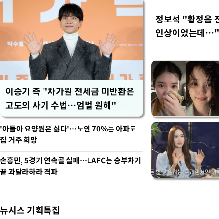
정보석 "황정음 
인상이었는데…"
이승기 측 "차가원 전세금 미반환은
고도의 사기 수법…엄벌 원해"
'아들아 요양원은 싫다'…노인 70%는 아파도
집 거주 희망
손흥민, 5경기 연속골 실패…LAFC는 승부차기
끝 과달라하라 격파
뉴시스 기획특집