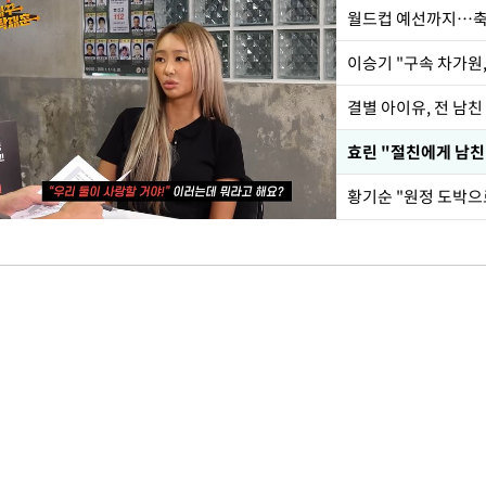
월드컵 예선까지…축
이승기 "구속 차가원,
결별 아이유, 전 남친
효린 "절친에게 남친
황기순 "원정 도박으