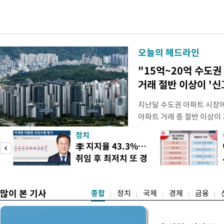
오늘의 헤드라인
"15억~20억 수도권
거래 절반 이상이 '신
지난달 수도권 아파트 시장에
아파트 거래 중 절반 이상이
거래였던 것으로 나타났다. 
정치
교통부 실거래가를 분석한 결
팅
李 지지율 43.3%…
아파트 시장에서 6억원 초과
취임 후 최저치 또 경
로 신고가 비중이 높아졌다.
신
많이 본 기사
종합
정치
국제
경제
금융