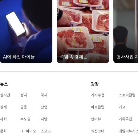
AI에 빠진 아이들
폭염 속 경제는
형사사법 
뉴스
광장
실시간
정치
국제
기자수첩
스토리칼럼
경제
금융
산업
아트클럽
기고
사회
수도권
지방
인터뷰
기획특집
문화
IT·바이오
스포츠
섹션코너
데일리뉴시