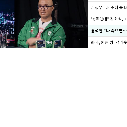
권상우 "내 또래 중 
"X돌았네" 김희철,
홍석천 "나 죽으면…
화사, 젠슨 황 '샤라