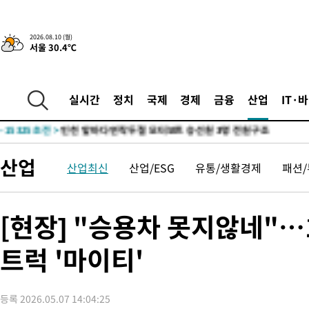
-21373초 전 >
[속보]코스닥, 8.85포인트(1.11%) 오른 807.66 개장
-21369초 전 >
[속보]코스피, 47.56포인트(0.76%) 오른 6306.33 개장
2026.08.10 (월)
서울 30.4℃
-19805초 전 >
[속보]지하철 1호선 상행선 용산역 무정차 통과…"집회·시위"
-18130초 전 >
'낮 최고 34도' 전국 더위 지속…강원·경상권 오전 비
-16778초 전 >
파키스탄 보안군, 대 테러작전으로 남서부의 무장세력 소탕전..
실시간
정치
국제
경제
금융
산업
IT·
명 살해
-15325초 전 >
인천 앞바다 연락두절 모터보트 승선원 3명 전원 구조
-14994초 전 >
이집트, 가자 협상 당사자들에게 약속이행과 방해금지 촉구
-10650초 전 >
트럼프, 이란 추가 요구에 "저강도 대응…이건 체스게임"
산업
산업최신
산업/ESG
유통/생활경제
패션
-25891초 전 >
[속보]'전장연 시위' 1호선 용산역 상행선 무정차 통과 종료
-24369초 전 >
[속보]코스닥 지수 5%대 급등에 '매수 사이드카' 발동
-21655초 전 >
[속보]원·달러 환율, 오전 9시 1410.3원
[현장] "승용차 못지않네"…
-21393초 전 >
[속보]코스닥, 8.85포인트(1.11%) 오른 807.66 개장
트럭 '마이티'
-21389초 전 >
[속보]코스피, 47.56포인트(0.76%) 오른 6306.33 개장
-19825초 전 >
[속보]지하철 1호선 상행선 용산역 무정차 통과…"집회·시위"
-18150초 전 >
'낮 최고 34도' 전국 더위 지속…강원·경상권 오전 비
등록 2026.05.07 14:04:25
-16798초 전 >
파키스탄 보안군, 대 테러작전으로 남서부의 무장세력 소탕전..