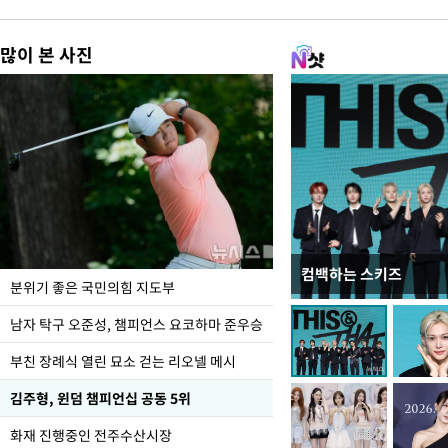
많이 본 사진
컴백하는 스키즈
김민석, 강원·TK도 
분위기 좋은 국민의힘 지도부
1.48%p 앞서…격차 
남자 탁구 오준성, 챔피언스 요코하마 준우승
부친 장례식 열린 묘소 걷는 리오넬 메시
김주형, 윈덤 챔피언십 공동 5위
화재 진행중인 전주수산시장