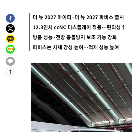
명 살해
-15345초 전 >
인천 앞바다 연락두절 모터보트 승선원 3명 전원 구조
-15014초 전 >
이집트, 가자 협상 당사자들에게 약속이행과 방해금지 촉구
더 뉴 2027 마이티·더 뉴 2027 파비스 출시
-10670초 전 >
트럼프, 이란 추가 요구에 "저강도 대응…이건 체스게임"
12.3인치 ccNC 디스플레이 적용…편의성↑
방음 성능·전방 충돌방지 보조 기능 강화
파비스는 차체 강성 높여…적재 성능 높여