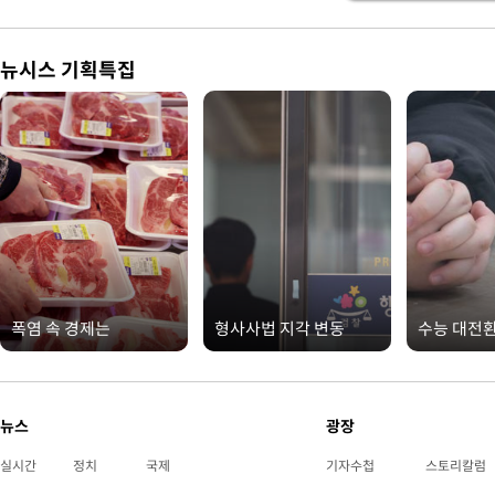
뉴시스 기획특집
폭염 속 경제는
형사사법 지각 변동
수능 대전
뉴스
광장
실시간
정치
국제
기자수첩
스토리칼럼