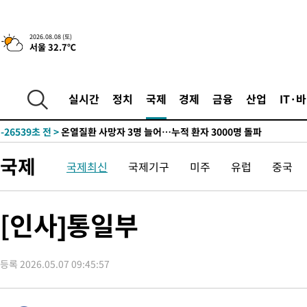
2026.08.08 (토)
서울 32.7℃
4시간 전 >
[속보]뉴욕증시 상승 마감…S&P 0.6% 나스닥 1.3%↑
-28518초 전 >
낮 최고 35도 '무더위'…동해안 시간당 30㎜ '강한 비'[내일날
-27788초 전 >
[속보]이강인 "감독님이 원하는 마음 느꼈고, 많은 트로피 원해
실시간
정치
국제
경제
금융
산업
IT·
틀레티코 이적"
-27570초 전 >
수도권 40도 육박 '펄펄'…동해안 일부 지역엔 호의주의보
-26539초 전 >
온열질환 사망자 3명 늘어…누적 환자 3000명 돌파
-20484초 전 >
강릉에 시간당 81.4㎜ 물폭탄…도로 잠기고 담벼락 붕괴
국제
국제최신
국제기구
미주
유럽
중국
-16591초 전 >
백운산서 80년근 천종산삼 9뿌리 발견…감정가 1.3억원
-14301초 전 >
선재도서 해루질 나섰다 실종 60대, 닷새 만에 숨진 채 발견
-11835초 전 >
남자 농구, 나고야 아시안게임서 '홈팀' 일본과 한일전
[인사]통일부
-11211초 전 >
여수 오동도 해상서 모터보트 전복…1명 사망·1명 실종
-7438초 전 >
극한폭염 한풀 꺾이지만…'낮 최고 35도' 무더위, 열대야 계속[
주 날씨]
등록 2026.05.07 09:45:57
-4456초 전 >
축구협회 "압수수색·성접대 논란 사과…쇄신의 기회로 삼겠다"
-2973초 전 >
[속보]'압수수색·성접대 논란' 축구협회 "실망과 걱정 안겨드려
송"
2시간 전 >
'최고 37도' 폭염 지속…강원동해안 최대 150㎜ 비