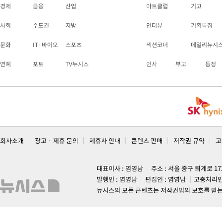
경제
금융
산업
아트클럽
기고
사회
수도권
지방
인터뷰
기획특집
문화
IT·바이오
스포츠
섹션코너
데일리뉴시
연예
포토
TV뉴시스
인사
부고
동정
회사소개
광고 · 제휴 문의
제휴사 안내
콘텐츠 판매
저작권 규약
고
대표이사 : 염영남
주소 : 서울 중구 퇴계로 1
발행인 : 염영남
편집인 : 염영남
고충처리인
뉴시스의 모든 콘텐츠는 저작권법의 보호를 받는 바, 무