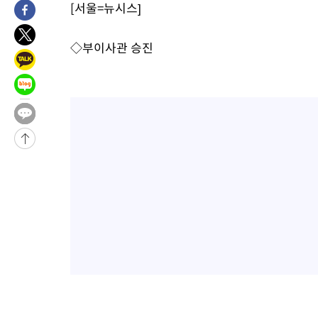
[서울=뉴시스]
4시간 전 >
[속보]뉴욕증시 상승 마감…S&P 0.6% 나스닥 1.3%↑
-28518초 전 >
낮 최고 35도 '무더위'…동해안 시간당 30㎜ '강한 비'[내일날
◇부이사관 승진
-27788초 전 >
[속보]이강인 "감독님이 원하는 마음 느꼈고, 많은 트로피 원해
틀레티코 이적"
-27570초 전 >
수도권 40도 육박 '펄펄'…동해안 일부 지역엔 호의주의보
-26539초 전 >
온열질환 사망자 3명 늘어…누적 환자 3000명 돌파
-20484초 전 >
강릉에 시간당 81.4㎜ 물폭탄…도로 잠기고 담벼락 붕괴
-16591초 전 >
백운산서 80년근 천종산삼 9뿌리 발견…감정가 1.3억원
-14301초 전 >
선재도서 해루질 나섰다 실종 60대, 닷새 만에 숨진 채 발견
-11835초 전 >
남자 농구, 나고야 아시안게임서 '홈팀' 일본과 한일전
-11211초 전 >
여수 오동도 해상서 모터보트 전복…1명 사망·1명 실종
-7438초 전 >
극한폭염 한풀 꺾이지만…'낮 최고 35도' 무더위, 열대야 계속[
주 날씨]
-4456초 전 >
축구협회 "압수수색·성접대 논란 사과…쇄신의 기회로 삼겠다"
-2973초 전 >
[속보]'압수수색·성접대 논란' 축구협회 "실망과 걱정 안겨드려
송"
2시간 전 >
'최고 37도' 폭염 지속…강원동해안 최대 150㎜ 비
4시간 전 >
[속보]뉴욕증시 상승 마감…S&P 0.6% 나스닥 1.3%↑