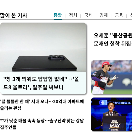
뻔"
많이 본 기사
종합
정치
국제
경제
금융
오세훈 "용산공원
문재인 철학 뒤집
"창 3개 띄워도 답답함 없네"…'폴
드8 울트라', 일주일 써보니
'덜 똘똘한 한 채' 시대 오나…20억대 아파트에
쏠리는 관심
호가 낮춘 매물 속속 등장…출구전략 찾는 강남
집주인들