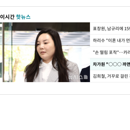
이시간
핫뉴스
하리수 "이혼 내가 
"손 떨림 포착"…카라