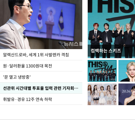
컴백하는 스키즈
폭염 속 주말 풍경은?
알렉산드로바, 세계 1위 사발렌카 격침
원·달러환율 1300원대 목전
'문 열고 냉방중'
선관위 시간대별 투표율 입력 관련 기자회견하는 주진우 의원
휘발유·경유 12주 연속 하락