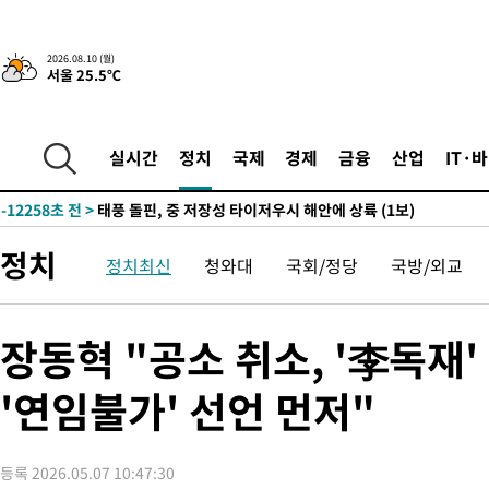
-21361초 전 >
'AT마드리드 7번' 이강인 데뷔전…맨시티에 1-3 역전패(종합)
-19100초 전 >
'AT마드리드 7번' 이강인, 맨시티 상대로 비공식 데뷔전
2026.08.10 (월)
서울 25.5℃
-18602초 전 >
[속보]'AT마드리드 7번' 이강인, 맨시티 상대로 비공식 데뷔전
-16666초 전 >
네타냐후, 트럼프의 가자 평화 2차 15개조 평화안 '거부'
-13262초 전 >
이강인 ATM 입단식에 '상암벌 들썩'…"세계적인 선수 되길"
실시간
정치
국제
경제
금융
산업
IT·
-12258초 전 >
태풍 돌핀, 중 저장성 타이저우시 해안에 상륙 (1보)
-9604초 전 >
AT마드리드 데뷔 앞둔 이강인, 맨시티전 선발 대신 '벤치 시작'
-8234초 전 >
[속보]與 강원·TK 당원투표 합산 김민석 48.54%로 승리…정
정치
정치최신
청와대
국회/정당
국방/외교
44.40%
-7568초 전 >
與 강원·TK 당원투표 합산 김민석 46.01%로 승리…정청래
44.53%
-7408초 전 >
[속보]與전대 권리당원투표…강원·경북 김민석, 대구 정청래 
-7215초 전 >
[속보]與 당대표 경선, 경북 권리당원 투표 김민석 47.37%·정
장동혁 "공소 취소, '李독재
45.71%
-7117초 전 >
[속보]與 당대표 경선, 대구 권리당원 투표 정청래 47.82%·김
46.35%
'연임불가' 선언 먼저"
-6914초 전 >
[속보]與 당대표 경선, 강원 권리당원 투표 김민석 승리…50.30
표
-4832초 전 >
"일본축구협회, 대한축구협회 성 접대 의혹 심판 조사"
42분 전 >
[속보]장은수, KLPGA 제주삼다수 역전 우승…데뷔 10년 차에 첫 
등록 2026.05.07 10:47:30
1시간 전 >
"얼마나 더웠으면"…안동 물길공원서 헤엄친 구렁이 '소동'