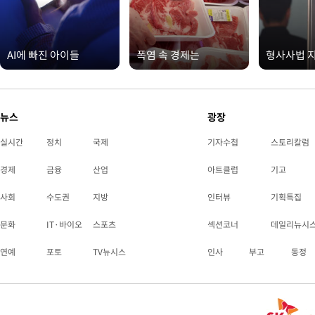
AI에 빠진 아이들
폭염 속 경제는
형사사법 
뉴스
광장
실시간
정치
국제
기자수첩
스토리칼럼
경제
금융
산업
아트클럽
기고
사회
수도권
지방
인터뷰
기획특집
문화
IT·바이오
스포츠
섹션코너
데일리뉴시
연예
포토
TV뉴시스
인사
부고
동정