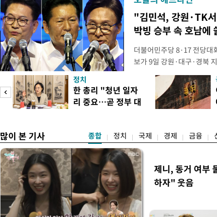
"김민석, 강원·TK서 
박빙 승부 속 호남에 
더불어민주당 8·17 전당대
보가 9일 강원·대구·경북 
연속 정청래 후보를 눌렀다.
정치
경선에서 1승 1패를 주고 받
한 총리 "청년 일자
연승하며 '3승 1패'로 누적 
리 중요…곧 정부 대
간 누적 득표율(가중치 미반영)
책"
많이 본 기사
종합
정치
국제
경제
금융
제니, 동거 여부
하자" 웃음