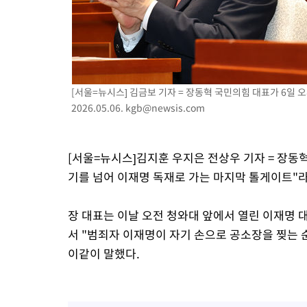
46.35%
-6934초 전 >
[속보]與 당대표 경선, 강원 권리당원 투표 김민석 승리…50.30
표
-4852초 전 >
"일본축구협회, 대한축구협회 성 접대 의혹 심판 조사"
41분 전 >
[속보]장은수, KLPGA 제주삼다수 역전 우승…데뷔 10년 차에 첫 
1시간 전 >
"얼마나 더웠으면"…안동 물길공원서 헤엄친 구렁이 '소동'
[서울=뉴시스] 김금보 기자 = 장동혁 국민의힘 대표가 6일 
2시간 전 >
손흥민, 68분 뛰고 2경기 침묵…LAFC, 톨루카에 1-0 승리(종합)
2026.05.06.
kgb@newsis.com
[서울=뉴시스]김지훈 우지은 전상우 기자 = 장동혁
기를 넘어 이재명 독재로 가는 마지막 톨게이트"라
장 대표는 이날 오전 청와대 앞에서 열린 이재명
서 "범죄자 이재명이 자기 손으로 공소장을 찢는
이같이 말했다.