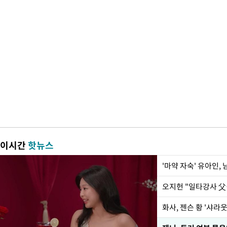
이시간
핫뉴스
'마약 자숙' 유아인,
화사, 젠슨 황 '샤라웃