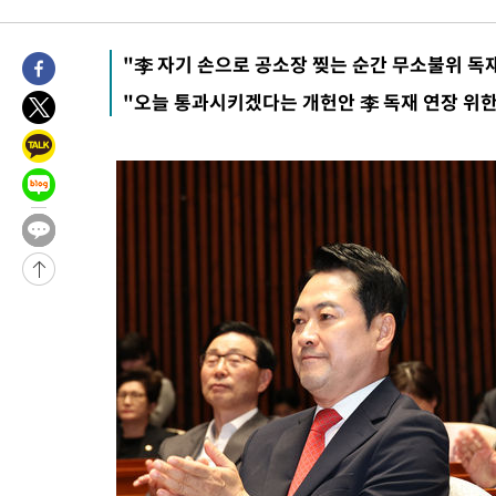
2시간 전 >
손흥민, 68분 뛰고 2경기 침묵…LAFC, 톨루카에 1-0 승리(종합)
-27046초 전 >
데뷔전 치르고 반성한 이강인 "한국 축구, 좋은 부분도 봐 달라
"李 자기 손으로 공소장 찢는 순간 무소불위 독
-25184초 전 >
시메오네 감독 "이강인 다재다능한 선수…다양한 역할 맡길 것
"오늘 통과시키겠다는 개헌안 李 독재 연장 위한
-21625초 전 >
이강인, 5만 관중 앞 ATM 데뷔…뜨거운 응원 속 새출발(종합)
-21381초 전 >
'AT마드리드 7번' 이강인 데뷔전…맨시티에 1-3 역전패(종합)
-19120초 전 >
'AT마드리드 7번' 이강인, 맨시티 상대로 비공식 데뷔전
-18622초 전 >
[속보]'AT마드리드 7번' 이강인, 맨시티 상대로 비공식 데뷔전
-16686초 전 >
네타냐후, 트럼프의 가자 평화 2차 15개조 평화안 '거부'
-13282초 전 >
이강인 ATM 입단식에 '상암벌 들썩'…"세계적인 선수 되길"
-12278초 전 >
태풍 돌핀, 중 저장성 타이저우시 해안에 상륙 (1보)
-9624초 전 >
AT마드리드 데뷔 앞둔 이강인, 맨시티전 선발 대신 '벤치 시작'
-8254초 전 >
[속보]與 강원·TK 당원투표 합산 김민석 48.54%로 승리…정
44.40%
-7588초 전 >
與 강원·TK 당원투표 합산 김민석 46.01%로 승리…정청래
44.53%
-7428초 전 >
[속보]與전대 권리당원투표…강원·경북 김민석, 대구 정청래 
-7235초 전 >
[속보]與 당대표 경선, 경북 권리당원 투표 김민석 47.37%·정
45.71%
-7137초 전 >
[속보]與 당대표 경선, 대구 권리당원 투표 정청래 47.82%·김